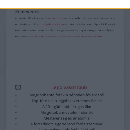
https://kulturpart.hu/api/trackback/id/16813842
Kommentek:
A hozzászólások a
vonatkozó jogszabályok
értelmében felhasználói tartalomnak
minősülnek, értük a
szolgáltatás technikai
üzemeltetője semmilyen felelősséget
nem vállal, azokat nem ellenőrzi. Kifogás esetén forduljon a blog szerkesztőjéhez.
Részletek a
Felhasználási feltételekben
és az
adatvédelmi tájékoztatóban
.
Legolvasottabb
Megdöbbentő fotók a néptelen fővárosról
Top 10: ezek a legjobb szerelmes filmek
A 10 legütősebb drogos film
Megjöttek a meztelen hősnők
Meztelenség és anatómia
A forradalom egy holland fotós szemével
A legizgalmasabb fotók 2015-ből