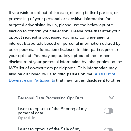
magját.
If you wish to opt-out of the sale, sharing to third parties, or
"Saját dalaink alappillére az önismereti
processing of your personal or sensitive information for
utazás során megszerzett tudás
targeted advertising by us, please use the below opt-out
önmagunkról. Dalszövegírás során
section to confirm your selection. Please note that after your
fontosnak érezzük egyrészt azt, hogy az
opt-out request is processed you may continue seeing
egyszerű, pucér igazságot közvetítsük az
interest-based ads based on personal information utilized by
általunk fontosnak ítélt tabutémákban,
us or personal information disclosed to third parties prior to
társadalmi kérdésekben, másrészt pedig,
your opt-out. You may separately opt-out of the further
disclosure of your personal information by third parties on the
hogy a közérthetőségen túl egy mélyebb
IAB’s list of downstream participants. This information may
síkot is tartalmazzanak a szövegek.
also be disclosed by us to third parties on the
IAB’s List of
Dalainkban így olyan témák kerülnek
Downstream Participants
that may further disclose it to other
terítékre, mint az izzadás, testünk elfogadása
third parties.
vagy épp az, hogy hagyjon mindenki békén” –
nyilatkozták.
Please note that this website/app uses one or more Google
Personal Data Processing Opt Outs
services and may gather and store information including but
not limited to your visit or usage behaviour. You may click to
I want to opt-out of the Sharing of my
A zenekar egyik különlegessége a
personal data.
grant or deny consent to Google and its third-party tags to
hangszerparkban rejlik. A citera országszerte
Opted In
use your data for below specified purposes in below Google
elterjedt népi hangszer, mely társául fogadta
consent section.
I want to opt-out of the Sale of my
a többek között Moldvában fennmaradt