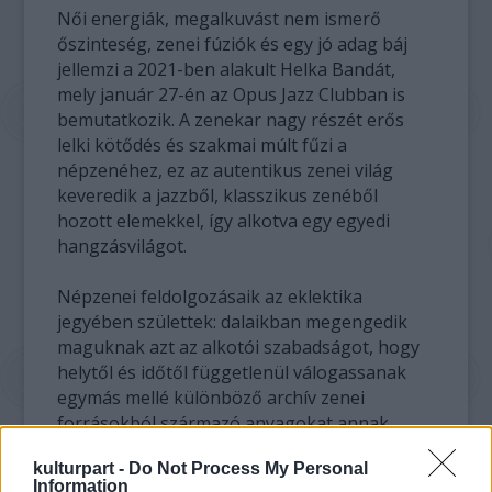
Női energiák, megalkuvást nem ismerő
őszinteség, zenei fúziók és egy jó adag báj
jellemzi a 2021-ben alakult Helka Bandát,
mely január 27-én az Opus Jazz Clubban is
bemutatkozik. A zenekar nagy részét erős
lelki kötődés és szakmai múlt fűzi a
népzenéhez, ez az autentikus zenei világ
keveredik a jazzből, klasszikus zenéből
hozott elemekkel, így alkotva egy egyedi
hangzásvilágot.
Népzenei feldolgozásaik az eklektika
jegyében születtek: dalaikban megengedik
maguknak azt az alkotói szabadságot, hogy
helytől és időtől függetlenül válogassanak
egymás mellé különböző archív zenei
forrásokból származó anyagokat annak
érdekében, hogy értékes szövegek, kevésbé
kulturpart -
Do Not Process My Personal
ismert népdalok alkossák e zenei szövet
Information