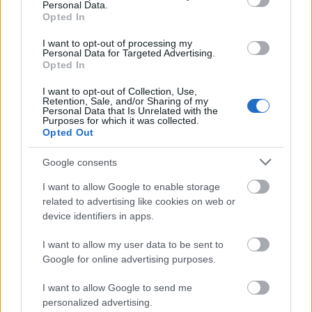
Personal Data.
kobozt. Ehhez a népzenei hangszerpárhoz
Opted In
társult a látványra is izgalmas kialakítású
I want to opt-out of processing my
elektromos bőgő.
Personal Data for Targeted Advertising.
Opted In
Jegyvásárlás itt.
I want to opt-out of Collection, Use,
Retention, Sale, and/or Sharing of my
Personal Data that Is Unrelated with the
Purposes for which it was collected.
Opted Out
Koncert
Zene
Jazz
BMC
Folk
Fölszállott a páva
Népzene
Google consents
I want to allow Google to enable storage
related to advertising like cookies on web or
device identifiers in apps.
I want to allow my user data to be sent to
Google for online advertising purposes.
„NEM TÖBB EZER EMBERRE UTAZUNK, HANEM
I want to allow Google to send me
EGY VÁLOGATOTT TÁRSASÁGRA”
personalized advertising.