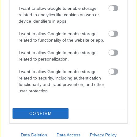
I want to allow Google to enable storage
related to analytics like cookies on web or
device identifiers in apps.
I want to allow Google to enable storage
related to functionality of the website or app.
CSŰRÖK KÖZÖTT SZÓL A VILÁG – JUBILEUMI
FESZTIVÁL KALOTASZEGEN
I want to allow Google to enable storage
related to personalization.
I want to allow Google to enable storage
related to security, including authentication
functionality and fraud prevention, and other
user protection.
KÁRPÁT-MEDENCEI NÉPEK ÉLŐ HAGYOMÁNYA A
ZENEAKADÉMIÁN
CONFIRM
Data Deletion
Data Access
Privacy Policy
A bejegyzés trackback címe: