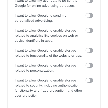
I want to allow my user data to be sent to
Google for online advertising purposes.
I want to allow Google to send me
personalized advertising.
CONCERTO MESTERISKOLA ALBRECHT MAYER
OBOAMŰVÉSSZEL
I want to allow Google to enable storage
related to analytics like cookies on web or
device identifiers in apps.
A bejegyzés trackback címe:
I want to allow Google to enable storage
https://kulturpart.hu/api/trackback/id/17853499
related to functionality of the website or app.
Kommentek:
A hozzászólások a
vonatkozó jogszabályok
értelmében felhasználói tartalomnak
I want to allow Google to enable storage
minősülnek, értük a
szolgáltatás technikai
üzemeltetője semmilyen felelősséget
related to personalization.
nem vállal, azokat nem ellenőrzi. Kifogás esetén forduljon a blog szerkesztőjéhez.
Részletek a
Felhasználási feltételekben
és az
adatvédelmi tájékoztatóban
.
I want to allow Google to enable storage
related to security, including authentication
functionality and fraud prevention, and other
user protection.