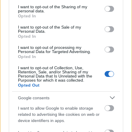
services and may gather and store information including but
not limited to your visit or usage behaviour. You may click to
I want to opt-out of the Sharing of my
personal data.
grant or deny consent to Google and its third-party tags to
Opted In
use your data for below specified purposes in below Google
consent section.
I want to opt-out of the Sale of my
Personal Data.
Opted In
ORSZÁGOS TÁNCHÁZTALÁLKOZÓ ÉS
KIRAKODÓVÁSÁR
I want to opt-out of processing my
Personal Data for Targeted Advertising.
Opted In
I want to opt-out of Collection, Use,
Retention, Sale, and/or Sharing of my
Personal Data that Is Unrelated with the
Purposes for which it was collected.
Opted Out
„BARTÓKKAL EURÓPÁÉRT” – NAGYSZABÁSÚ
Google consents
FESZTIVÁLLAL INDUL A CONCERTO BUDAPEST
ÉVADA
I want to allow Google to enable storage
related to advertising like cookies on web or
device identifiers in apps.