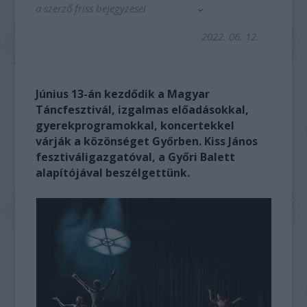
a szerző friss bejegyzései
2022. 06. 12.
Június 13-án kezdődik a Magyar
Táncfesztivál, izgalmas előadásokkal,
gyerekprogramokkal, koncertekkel
várják a közönséget Győrben. Kiss János
fesztiváligazgatóval, a Győri Balett
alapítójával beszélgettünk.