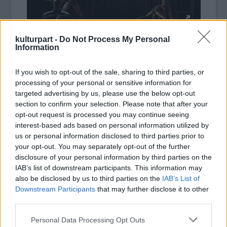
kulturpart -
Do Not Process My Personal
Information
Székesfehérvári Balett Színház - Pillangók – Fotó: Molnár
Péter
If you wish to opt-out of the sale, sharing to third parties, or
processing of your personal or sensitive information for
Az interjú a Kultúrpart Trend FM 94.2-n
targeted advertising by us, please use the below opt-out
hallható műsorában hangzott el, a
section to confirm your selection. Please note that after your
beszélgetőtárs Kalmár András volt:
opt-out request is processed you may continue seeing
interest-based ads based on personal information utilized by
us or personal information disclosed to third parties prior to
your opt-out. You may separately opt-out of the further
A részletes fesztiválprogram
itt érhető el.
disclosure of your personal information by third parties on the
IAB’s list of downstream participants. This information may
also be disclosed by us to third parties on the
IAB’s List of
Downstream Participants
that may further disclose it to other
third parties.
Tánc
Győri Balett
on-air
Please note that this website/app uses one or more Google
Personal Data Processing Opt Outs