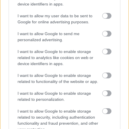
MEGHÓDÍTOTTA LAS VEGAST IS
device identifiers in apps.
I want to allow my user data to be sent to
Google for online advertising purposes.
I want to allow Google to send me
personalized advertising.
NÉGY TITOKZATOS FŐHŐS EGY LAKÁSBAN -
I want to allow Google to enable storage
ISMERD MEG KÖZELEBBRŐL AZ EGYKUTYA
related to analytics like cookies on web or
FŐSZEREPLŐIT
device identifiers in apps.
I want to allow Google to enable storage
related to functionality of the website or app.
A bejegyzés trackback címe:
https://kulturpart.hu/api/trackback/id/17933507
I want to allow Google to enable storage
Kommentek:
related to personalization.
A hozzászólások a
vonatkozó jogszabályok
értelmében felhasználói tartalomnak
I want to allow Google to enable storage
minősülnek, értük a
szolgáltatás technikai
üzemeltetője semmilyen felelősséget
related to security, including authentication
nem vállal, azokat nem ellenőrzi. Kifogás esetén forduljon a blog szerkesztőjéhez.
functionality and fraud prevention, and other
Részletek a
Felhasználási feltételekben
és az
adatvédelmi tájékoztatóban
.