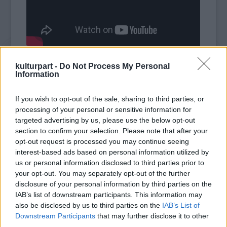
Lakos Nóra még pályája elején van, de máris
kulturpart -
Do Not Process My Personal
Information
egy közönségsikert hozó nagyjátékfilmet
jegyez, a
Hab
című munkája meghódította a
If you wish to opt-out of the sale, sharing to third parties, or
hazai filmek rajongóit. 2022-ben elnyerte a
processing of your personal or sensitive information for
Magyar Művészeti Akadémia ösztöndíját,
targeted advertising by us, please use the below opt-out
amelynek segítségével a legfiatalabb
section to confirm your selection. Please note that after your
korosztályok vizuális formavilágát, a
opt-out request is processed you may continue seeing
filmekhez fűződő viszonyát kívánja úgy
interest-based ads based on personal information utilized by
alakítani, hogy a jövő filmes nemzedéke
us or personal information disclosed to third parties prior to
nőhessen ki a jelenleg a mozgóképpel még
your opt-out. You may separately opt-out of the further
csak ismerkedő, de már ebben mint narratív
disclosure of your personal information by third parties on the
formában gondolkodó fiatalokból.
IAB’s list of downstream participants. This information may
also be disclosed by us to third parties on the
IAB’s List of
Downstream Participants
that may further disclose it to other
third parties.