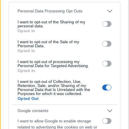
Please note that this website/app uses one or more Google
Personal Data Processing Opt Outs
Film
MMA
Magyar film
Kincskereső
Mozgópart
services and may gather and store information including but
Filmrendező
not limited to your visit or usage behaviour. You may click to
I want to opt-out of the Sharing of my
personal data.
grant or deny consent to Google and its third-party tags to
Opted In
use your data for below specified purposes in below Google
consent section.
I want to opt-out of the Sale of my
Personal Data.
Opted In
I want to opt-out of processing my
Personal Data for Targeted Advertising.
SZEMBE MERSZ NÉZNI AZZAL, AKIVÉ
Opted In
VÁLHATTÁL VOLNA?
I want to opt-out of Collection, Use,
Retention, Sale, and/or Sharing of my
Personal Data that Is Unrelated with the
Purposes for which it was collected.
Opted Out
Google consents
I want to allow Google to enable storage
ONE MORE LIKE: A MAGYAR SPORTDRÁMA, AMI
related to advertising like cookies on web or