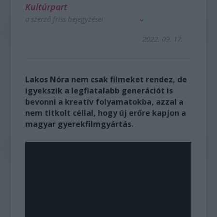
Kultúrpart
a szerző friss bejegyzései
2022. 09. 17.
Lakos Nóra nem csak filmeket rendez, de
igyekszik a legfiatalabb generációt is
bevonni a kreatív folyamatokba, azzal a
nem titkolt céllal, hogy új erőre kapjon a
magyar gyerekfilmgyártás.