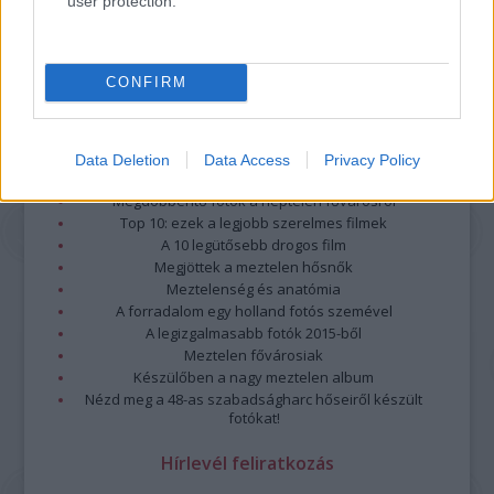
user protection.
CONFIRM
Data Deletion
Data Access
Privacy Policy
Legolvasottabb
Megdöbbentő fotók a néptelen fővárosról
Top 10: ezek a legjobb szerelmes filmek
A 10 legütősebb drogos film
Megjöttek a meztelen hősnők
Meztelenség és anatómia
A forradalom egy holland fotós szemével
A legizgalmasabb fotók 2015-ből
Meztelen fővárosiak
Készülőben a nagy meztelen album
Nézd meg a 48-as szabadságharc hőseiről készült
fotókat!
Hírlevél feliratkozás