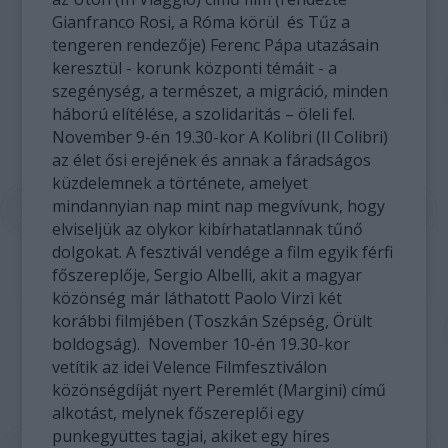
Gianfranco Rosi, a Róma körül és Tűz a
tengeren rendezője) Ferenc Pápa utazásain
keresztül - korunk központi témáit - a
szegénység, a természet, a migráció, minden
háború elítélése, a szolidaritás – öleli fel.
November 9-én 19.30-kor A Kolibri (Il Colibri)
az élet ősi erejének és annak a fáradságos
küzdelemnek a története, amelyet
mindannyian nap mint nap megvívunk, hogy
elviseljük az olykor kibírhatatlannak tűnő
dolgokat. A fesztivál vendége a film egyik férfi
főszereplője, Sergio Albelli, akit a magyar
közönség már láthatott Paolo Virzì két
korábbi filmjében (Toszkán Szépség, Örült
boldogság). November 10-én 19.30-kor
vetítik az idei Velence Filmfesztiválon
közönségdíját nyert Peremlét (Margini) című
alkotást, melynek főszereplői egy
punkegyüttes tagjai, akiket egy híres