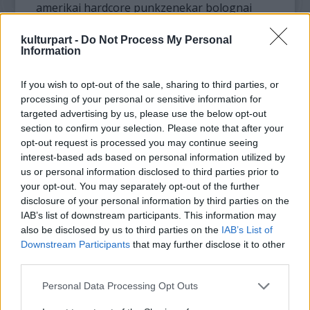
amerikai hardcore punkzenekar bolognai
koncertjének előzenekarának választanak.
Amikor a koncertet lemondják, a három
kulturpart -
Do Not Process My Personal
Information
punkzenész nem adja fel. Tervük azonban a
vártnál nehezebbnek bizonyul és hármójuk
If you wish to opt-out of the sale, sharing to third parties, or
barátsága is veszélybe kerül. A film
processing of your personal or sensitive information for
főszereplőjével és társrendezőjével,
targeted advertising by us, please use the below opt-out
Francesco Turbantival a vetítés után
section to confirm your selection. Please note that after your
közönségtalálkozó lesz. A film november 15-
opt-out request is processed you may continue seeing
én is látható lesz.
interest-based ads based on personal information utilized by
us or personal information disclosed to third parties prior to
November 11-én 19.30-kor Paolo Virzì az idei
your opt-out. You may separately opt-out of the further
Velencei Filmfesztiválon díjjal méltatott
disclosure of your personal information by third parties on the
Szárazság (Siccità) című filmje lesz műsoron.
IAB’s list of downstream participants. This information may
also be disclosed by us to third parties on the
IAB’s List of
Rómában három éve nem esett az eső és a
Downstream Participants
that may further disclose it to other
vízhiány felborítja a szabályokat és a
third parties.
szokásokat. Miközben a film szereplői mind a
saját megváltásukat keresik, életük
Please note that this website/app uses one or more Google
Personal Data Processing Opt Outs
egyszerre ironikus és tragikus módon
services and may gather and store information including but