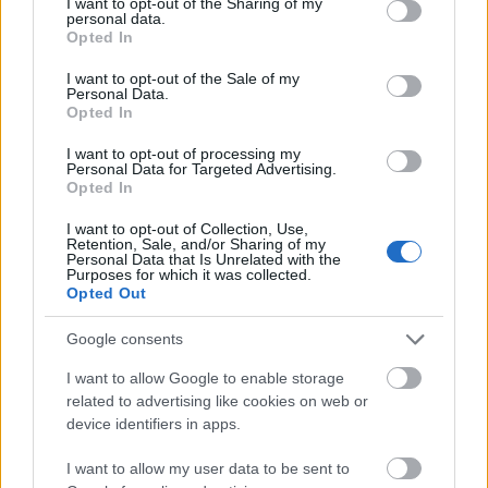
fonódik össze. A film egyik női főszereplője,
not limited to your visit or usage behaviour. You may click to
I want to opt-out of the Sharing of my
personal data.
Sara Serraiocco ott lesz a premieren.
grant or deny consent to Google and its third-party tags to
Opted In
use your data for below specified purposes in below Google
November 12-én 17.30-kor vetítik az Amanda
consent section.
című filmet, melyben a 24 éves főhősnőnek
I want to opt-out of the Sale of my
Personal Data.
sosem voltak barátai, ezért csecsemőkori
Opted In
társát, Rebeccát meg akarja győzni arról,
hogy még mindig a legjobb barátnők. Aznap
I want to opt-out of processing my
Personal Data for Targeted Advertising.
20 órakor Az első nő (Primadonna) egy fiatal
Opted In
lány, Lia történetét meséli el, aki a
legszörnyűbb erőszakra olyan lázadással
I want to opt-out of Collection, Use,
Retention, Sale, and/or Sharing of my
reagál, amely felborítja kora társadalmi
Personal Data that Is Unrelated with the
Purposes for which it was collected.
szokásait. Így bátorsága utat nyit a nők
Opted Out
jogaiért folytatott küzdelemnek. A film
rendezője, Marta Savino és női főszereplője,
Google consents
Claudia Gusmano egyaránt elkísérik a filmet
Budapestre.
I want to allow Google to enable storage
related to advertising like cookies on web or
device identifiers in apps.
I want to allow my user data to be sent to