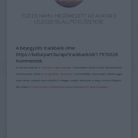
TŰZ ÉS HAMU: MEGÉRKEZETT AZ AVATAR 3
LÉLEGZETELÁLLÍTÓ ELŐZETESE
A bejegyzés trackback címe:
https://kulturpart.hu/api/trackback/id/17970026
Kommentek:
A hozzászólások a
vonatkozó jogszabályok
értelmében felhasználói tartalomnak
minősülnek, értük a
szolgáltatás technikai
üzemeltetője semmilyen felelősséget
nem vállal, azokat nem ellenőrzi. Kifogás esetén forduljon a blog szerkesztőjéhez.
Részletek a
Felhasználási feltételekben
és az
adatvédelmi tájékoztatóban
.