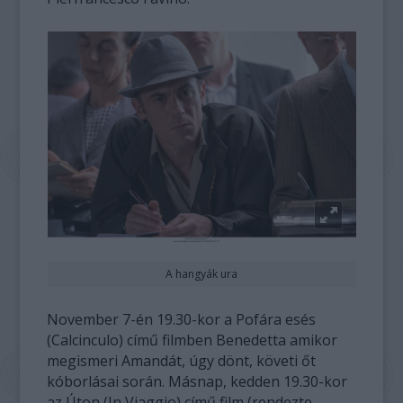
A hangyák ura
November 7-én 19.30-kor a Pofára esés
(Calcinculo) című filmben Benedetta amikor
megismeri Amandát, úgy dönt, követi őt
kóborlásai során. Másnap, kedden 19.30-kor
az Úton (In Viaggio) című film (rendezte