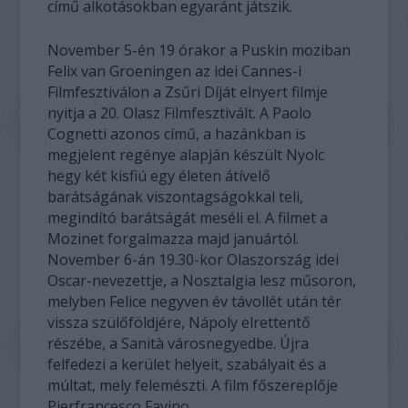
című alkotásokban egyaránt játszik.
November 5-én 19 órakor a Puskin moziban
Felix van Groeningen az idei Cannes-i
Filmfesztiválon a Zsűri Díját elnyert filmje
nyitja a 20. Olasz Filmfesztivált. A Paolo
Cognetti azonos című, a hazánkban is
megjelent regénye alapján készült Nyolc
hegy két kisfiú egy életen átívelő
barátságának viszontagságokkal teli,
megindító barátságát meséli el. A filmet a
Mozinet forgalmazza majd januártól.
November 6-án 19.30-kor Olaszország idei
Oscar-nevezettje, a Nosztalgia lesz műsoron,
melyben Felice negyven év távollét után tér
vissza szülőföldjére, Nápoly elrettentő
részébe, a Sanità városnegyedbe. Újra
felfedezi a kerület helyeit, szabályait és a
múltat, mely felemészti. A film főszereplője
Pierfrancesco Favino.