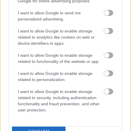
Google for online advertising purposes.
I want to allow Google to send me
personalized advertising.
I want to allow Google to enable storage
related to analytics like cookies on web or
device identifiers in apps.
I want to allow Google to enable storage
Szárazság
related to functionality of the website or app.
November 13-án, vasárnap 19.30-kor lesz
I want to allow Google to enable storage
látható az idei Velencei Filmfesztiválon
related to personalization.
díjazott A hangyák ura (Il Signore delle
I want to allow Google to enable storage
Formiche) című film, mely egy, az 1960-as
related to security, including authentication
évek végén Rómában nagy visszhangot
functionality and fraud prevention, and other
kiváltó pert elevenít fel. Aldo Braibanti költőt
user protection.
és drámaírót kilenc év börtönbüntetésre
ítélték, mert a vád szerint egyik, a
nagykorúságát alig betöltött tanítványára és