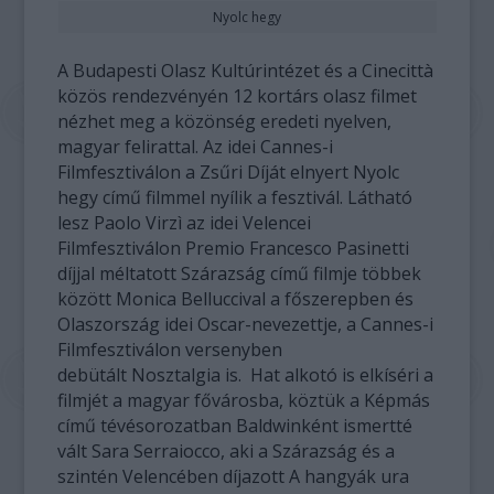
Nyolc hegy
A Budapesti Olasz Kultúrintézet és a Cinecittà
közös rendezvényén 12 kortárs olasz filmet
nézhet meg a közönség eredeti nyelven,
magyar felirattal. Az idei Cannes-i
Filmfesztiválon a Zsűri Díját elnyert Nyolc
hegy című filmmel nyílik a fesztivál. Látható
lesz Paolo Virzì az idei Velencei
Filmfesztiválon Premio Francesco Pasinetti
díjjal méltatott Szárazság című filmje többek
között Monica Belluccival a főszerepben és
Olaszország idei Oscar-nevezettje, a Cannes-i
Filmfesztiválon versenyben
debütált Nosztalgia is. Hat alkotó is elkíséri a
filmjét a magyar fővárosba, köztük a Képmás
című tévésorozatban Baldwinként ismertté
vált Sara Serraiocco, aki a Szárazság és a
szintén Velencében díjazott A hangyák ura