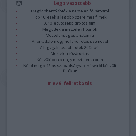
Legolvasottabb
Megdöbbentő fotók a néptelen fővárosról
Top 10: ezek a legjobb szerelmes filmek
A 10 legütősebb drogos film
Megjöttek a meztelen hősnők
Meztelenség és anatómia
A forradalom egy holland fotós szemével
A legizgalmasabb fotók 2015-ből
Meztelen fővárosiak
Készülőben a nagy meztelen album
Nézd meg a 48-as szabadságharc hőseiről készült
fotókat!
Hírlevél feliratkozás