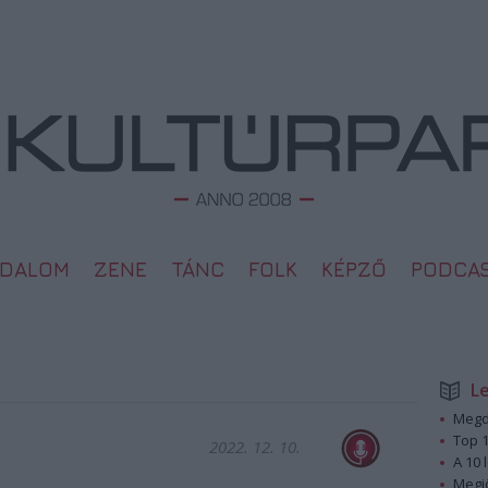
ODALOM
ZENE
TÁNC
FOLK
KÉPZŐ
PODCA
L
Megd
Top 1
2022. 12. 10.
A 10 
Megj