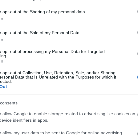
o opt-out of the Sharing of my personal data.
In
 a Máltai Szimfónia kezdeményezése a felzárkózó
o opt-out of the Sale of my Personal Data.
 Szeretetszolgálat zenei esélyteremtő
In
zámára. Ennek egyik fontos állomása volt
Csendes
hez kapcsolódó
videóklip
rögzítése.
to opt-out of processing my Personal Data for Targeted
ing.
In
jével, Hámori Mátéval, a Máltai Szimfónia
al, és az ötletgazda-mentorral Báder Ernővel
o opt-out of Collection, Use, Retention, Sale, and/or Sharing
ersonal Data that Is Unrelated with the Purposes for which it
úrpart Trend FM 94.2-n futó adásában 2022
lected.
Out
consents
o allow Google to enable storage related to advertising like cookies on
 Zenekar
Jótékonyság
Cigányság
Komolyzene
on-air
evice identifiers in apps.
o allow my user data to be sent to Google for online advertising