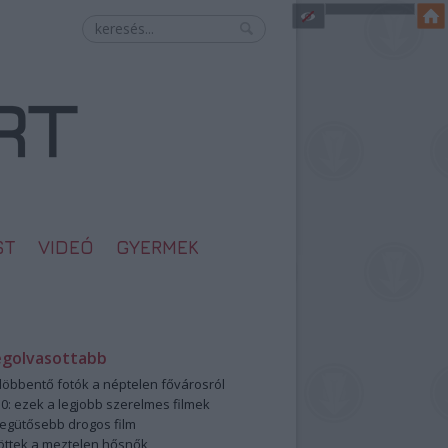
ST
VIDEÓ
GYERMEK
egolvasottabb
öbbentő fotók a néptelen fővárosról
0: ezek a legjobb szerelmes filmek
legütősebb drogos film
öttek a meztelen hősnők