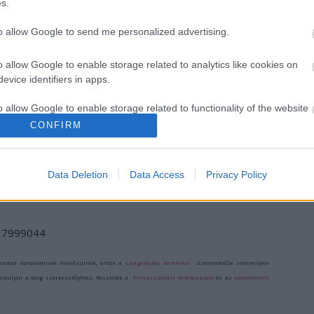
s.
to allow Google to send me personalized advertising.
o allow Google to enable storage related to analytics like cookies on
ORSZÁGOS
MOZART-NAP
ROMANTIKÁN
evice identifiers in apps.
TÁNCHÁZTALÁLKOZÓ
2025
INNEN ÉS TÚL
ÉS
o allow Google to enable storage related to functionality of the website
KIRAKODÓVÁSÁR
CONFIRM
o allow Google to enable storage related to personalization.
Data Deletion
Data Access
Privacy Policy
o allow Google to enable storage related to security, including
cation functionality and fraud prevention, and other user protection.
d/17999044
ználói tartalomnak minősülnek, értük a
szolgáltatás technikai
üzemeltetője semmilyen
forduljon a blog szerkesztőjéhez. Részletek a
Felhasználási feltételekben
és az
adatvédelmi