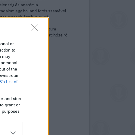
elenség és anatómia
rradalom egy holland fotós szemével
izgalmasabb fotók 2015-ből
elen fővárosiak
ülőben a nagy meztelen album
 meg a 48-as szabadságharc hőseiről
lt fotókat!
sonal or
ection to
vél feliratkozás
ou may
 personal
out of the
 downstream
B’s List of
er and store
to grant or
ed purposes