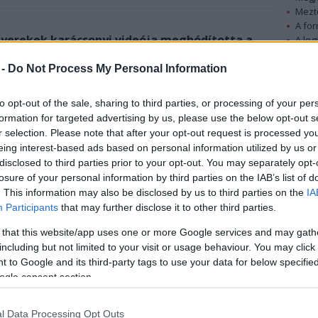
Mezt
A fo
gyerekek karácsonyi videója meghódította a
A leg
Mezt
étrejöttének körülményeiről Báder Ernő, Hámori
Kész
 -
Do Not Process My Personal Information
Nézd
készü
to opt-out of the sale, sharing to third parties, or processing of your per
formation for targeted advertising by us, please use the below opt-out s
Hírle
r selection. Please note that after your opt-out request is processed y
eing interest-based ads based on personal information utilized by us or
disclosed to third parties prior to your opt-out. You may separately opt-
losure of your personal information by third parties on the IAB’s list of
. This information may also be disclosed by us to third parties on the
IA
Participants
that may further disclose it to other third parties.
 that this website/app uses one or more Google services and may gath
including but not limited to your visit or usage behaviour. You may click 
 to Google and its third-party tags to use your data for below specifi
ogle consent section.
l Data Processing Opt Outs