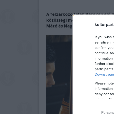
A felzárkózó településeken élő 
közösségi médiát. A produkció l
kulturpart
Máté és Nagy Kálmán mesélt.
If you wish 
sensitive in
confirm you
continue se
information 
further disc
participants
Downstream 
Please note
information 
deny consent
in below Go
Persona