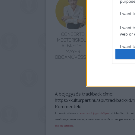
purpose
I want 
I want t
CONCERTO
„BARTÓKKAL
web or d
MESTERISKOLA
EURÓPÁÉRT” –
ALBRECHT
NAGYSZABÁSÚ
I want t
MAYER
FESZTIVÁLLAL
or app.
OBOAMŰVÉSSZEL
INDUL A
CONCERTO
I want t
BUDAPEST
ÉVADA
I want t
authenti
A bejegyzés trackback címe:
https://kulturpart.hu/api/trackback/i
Kommentek:
A hozzászólások a
vonatkozó jogszabályok
értelmében felhas
felelősséget nem vállal, azokat nem ellenőrzi. Kifogás esetén 
tájékoztatóban
.