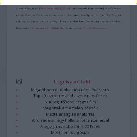
Kommentek:
A hozzászólások a
vonatkozó jogszabályok
értelmében felhasználói tartalomnak
minősülnek, értük a
szolgáltatás technikai
üzemeltetője semmilyen felelősséget
nem vállal, azokat nem ellenőrzi. Kifogás esetén forduljon a blog szerkesztőjéhez.
Részletek a
Felhasználási feltételekben
és az
adatvédelmi tájékoztatóban
.
Legolvasottabb
Megdöbbentő fotók a néptelen fővárosról
Top 10: ezek a legjobb szerelmes filmek
A 10 legütősebb drogos film
Megjöttek a meztelen hősnők
Meztelenség és anatómia
A forradalom egy holland fotós szemével
A legizgalmasabb fotók 2015-ből
Meztelen fővárosiak