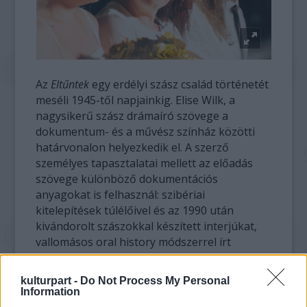
Az
Eltűntek
egy erdélyi szász család történetét
meséli 1945-től napjainkig. Elise Wilk, a
nagysikerű szász drámaíró szövege a
dokumentum- és a művész színház közötti
határvonalon helyezkedik el. A szerző
személyes tapasztalatai mellett az előadás
szövege különböző dokumentációs
anyagokat is felhasznál: szibériai
kitelepítések túlélőivel és az 1990 után
kivándorolt szászokkal készített interjúkat,
vallomásos oral history módszerrel írt
könyveket, irattári dokumentumokat és
sajtóanyagokat.
kulturpart -
Do Not Process My Personal
Information
Sebestyén Aba rendezővel Kalmár András