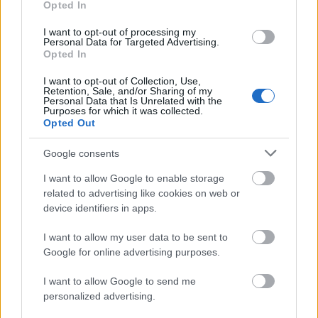
Opted In
beszélnek.
I want to opt-out of processing my
Personal Data for Targeted Advertising.
Bővebb információ és jegyvásárlás itt.
Opted In
I want to opt-out of Collection, Use,
Retention, Sale, and/or Sharing of my
Personal Data that Is Unrelated with the
Purposes for which it was collected.
Színház
Történelem
Erdély
Karinthy Színház
on-air
Opted Out
Google consents
I want to allow Google to enable storage
related to advertising like cookies on web or
device identifiers in apps.
I want to allow my user data to be sent to
„BARTÓKKAL EURÓPÁÉRT” – NAGYSZABÁSÚ
Google for online advertising purposes.
FESZTIVÁLLAL INDUL A CONCERTO BUDAPEST
ÉVADA
I want to allow Google to send me
personalized advertising.