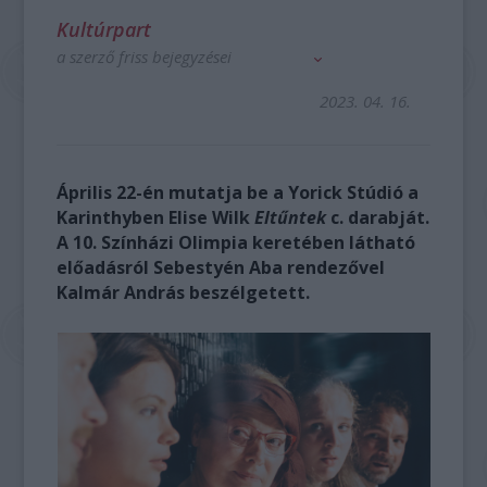
Kultúrpart
a szerző friss bejegyzései
2023. 04. 16.
Április 22-én mutatja be a Yorick Stúdió a
Karinthyben Elise Wilk
Eltűntek
c. darabját.
A 10. Színházi Olimpia keretében látható
előadásról Sebestyén Aba rendezővel
Kalmár András beszélgetett.