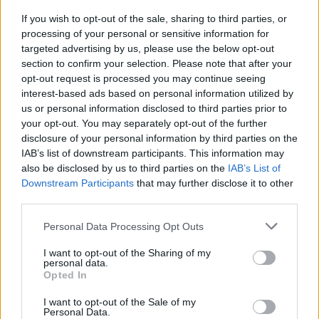
beszélgetett a Kultúrpart Trend FM 94.2-n
If you wish to opt-out of the sale, sharing to third parties, or
hallható műsorában 2023. április 19-én:
processing of your personal or sensitive information for
targeted advertising by us, please use the below opt-out
section to confirm your selection. Please note that after your
opt-out request is processed you may continue seeing
A történet három részre tagolódik, Románia
interest-based ads based on personal information utilized by
történelmének három kulcsfontosságú
us or personal information disclosed to third parties prior to
eseményéhez kapcsolódva: 1944–1945
your opt-out. You may separately opt-out of the further
(amikor a németeket szovjet
disclosure of your personal information by third parties on the
munkatáborokba deportálták), 1989–1990 (a
IAB’s list of downstream participants. This information may
romániai forradalom, melyet a német
also be disclosed by us to third parties on the
IAB’s List of
kisebbség tömeges kivándorlása követett) és
Downstream Participants
that may further disclose it to other
2007 (Románia csatlakozása az Európai
third parties.
Unióhoz).
Please note that this website/app uses one or more Google
Personal Data Processing Opt Outs
services and may gather and store information including but
A produkció
Az Interkulturális párbeszéd, a
not limited to your visit or usage behaviour. You may click to
I want to opt-out of the Sharing of my
kortárs dráma szemszögéből
című projekt
personal data.
grant or deny consent to Google and its third-party tags to
Opted In
tizedik kiadásaként jött létre, elsődleges célja
use your data for below specified purposes in below Google
volt, olyan szövegeket színpadra állítani,
consent section.
I want to opt-out of the Sale of my
amelyek a romániai emigráció jelenségéről
Personal Data.