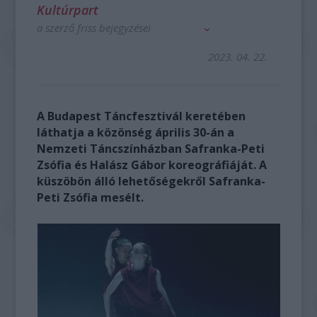
Kultúrpart
a szerző friss bejegyzései
2023. 04. 22.
A Budapest Táncfesztivál keretében
láthatja a közönség április 30-án a
Nemzeti Táncszínházban Safranka-Peti
Zsófia és Halász Gábor koreográfiáját. A
küszöbön álló lehetőségekről Safranka-
Peti Zsófia mesélt.