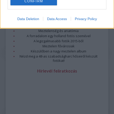
CONFIRM
Legolvasottabb
Megdöbbentő fotók a néptelen fővárosról
Top 10: ezek a legjobb szerelmes filmek
Data Deletion
Data Access
Privacy Policy
A 10 legütősebb drogos film
Megjöttek a meztelen hősnők
Meztelenség és anatómia
A forradalom egy holland fotós szemével
A legizgalmasabb fotók 2015-ből
Meztelen fővárosiak
Készülőben a nagy meztelen album
Nézd meg a 48-as szabadságharc hőseiről készült
fotókat!
Hírlevél feliratkozás