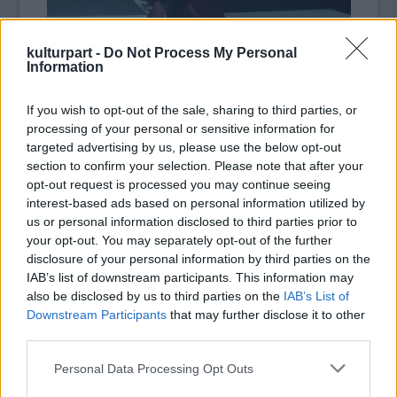
kulturpart -
Do Not Process My Personal
Information
A fiatal művésszel Kalmár András
If you wish to opt-out of the sale, sharing to third parties, or
beszélgetett a Kultúrpart Trend FM 94.2-n
processing of your personal or sensitive information for
targeted advertising by us, please use the below opt-out
hallható műsorában:
section to confirm your selection. Please note that after your
opt-out request is processed you may continue seeing
interest-based ads based on personal information utilized by
Bővebb információk és jegyvásárlás itt.
us or personal information disclosed to third parties prior to
your opt-out. You may separately opt-out of the further
disclosure of your personal information by third parties on the
IAB’s list of downstream participants. This information may
also be disclosed by us to third parties on the
IAB’s List of
Tánc
Kortárs
Nemzeti Táncszínház
on-air
Downstream Participants
that may further disclose it to other
third parties.
Please note that this website/app uses one or more Google
Personal Data Processing Opt Outs
services and may gather and store information including but