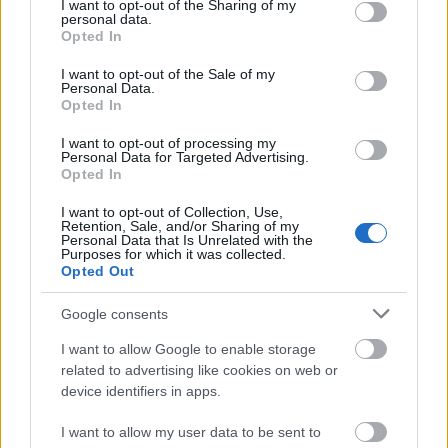
not limited to your visit or usage behaviour. You may click to
I want to opt-out of the Sharing of my
personal data.
grant or deny consent to Google and its third-party tags to
Opted In
use your data for below specified purposes in below Google
consent section.
I want to opt-out of the Sale of my
ORSZÁGOS TÁNCHÁZTALÁLKOZÓ ÉS
Personal Data.
KIRAKODÓVÁSÁR
Opted In
I want to opt-out of processing my
Personal Data for Targeted Advertising.
Opted In
I want to opt-out of Collection, Use,
Retention, Sale, and/or Sharing of my
Personal Data that Is Unrelated with the
Purposes for which it was collected.
Opted Out
A HAGYOMÁNY ÉS A KORTÁRS DIVAT
TALÁLKOZÁSA – „KIS FEKETE” DIVATBEMUTATÓ
A HAGYOMÁNYOK HÁZÁBAN
Google consents
I want to allow Google to enable storage
related to advertising like cookies on web or
device identifiers in apps.
I want to allow my user data to be sent to