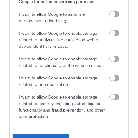
Google for online advertising purposes.
„BARTÓKKAL EURÓPÁÉRT” – NAGYSZABÁSÚ
I want to allow Google to send me
FESZTIVÁLLAL INDUL A CONCERTO BUDAPEST
personalized advertising.
ÉVADA
I want to allow Google to enable storage
related to analytics like cookies on web or
device identifiers in apps.
A bejegyzés trackback címe:
https://kulturpart.hu/api/trackback/id/18108244
I want to allow Google to enable storage
Kommentek:
related to functionality of the website or app.
A hozzászólások a
vonatkozó jogszabályok
értelmében felhasználói tartalomnak
minősülnek, értük a
szolgáltatás technikai
üzemeltetője semmilyen felelősséget
I want to allow Google to enable storage
nem vállal, azokat nem ellenőrzi. Kifogás esetén forduljon a blog szerkesztőjéhez.
related to personalization.
Részletek a
Felhasználási feltételekben
és az
adatvédelmi tájékoztatóban
.
I want to allow Google to enable storage
related to security, including authentication
functionality and fraud prevention, and other
user protection.