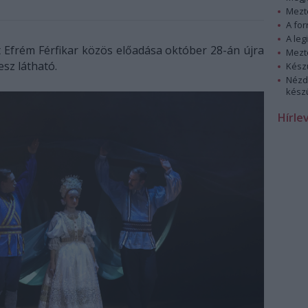
Mezt
A fo
A leg
Efrém Férfikar közös előadása október 28-án újra
Mezt
sz látható.
Kész
Nézd
készü
Hírle