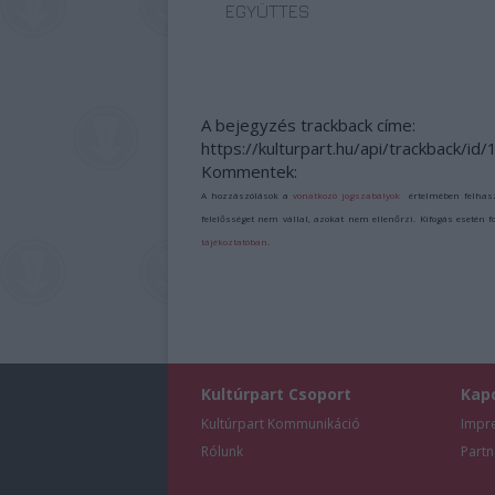
EGYÜTTES
A bejegyzés trackback címe:
https://kulturpart.hu/api/trackback/i
Kommentek:
A hozzászólások a
vonatkozó jogszabályok
értelmében felhas
felelősséget nem vállal, azokat nem ellenőrzi. Kifogás esetén 
tájékoztatóban
.
Kultúrpart Csoport
Kap
Kultúrpart Kommunikáció
Impr
Rólunk
Partn