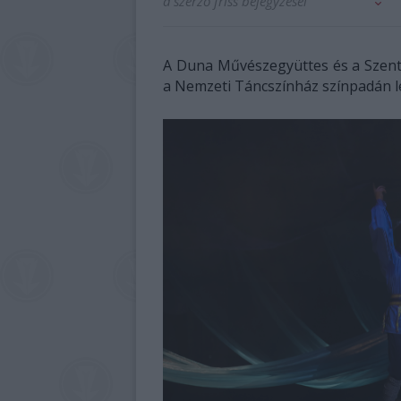
a szerző friss bejegyzései
A Duna Művészegyüttes és a Szent 
a Nemzeti Táncszínház színpadán le