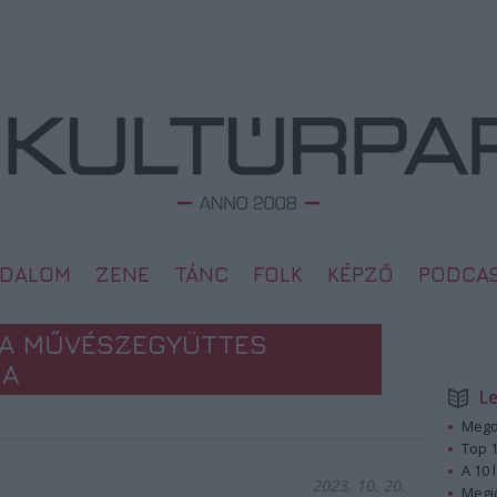
ODALOM
ZENE
TÁNC
FOLK
KÉPZŐ
PODCA
NA MŰVÉSZEGYÜTTES
SA
L
Megd
Top 1
A 10 
2023. 10. 20.
Megj