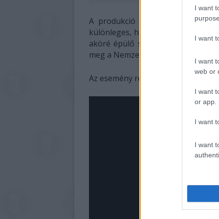
I want t
purpose
A produkció tánc- és látványbéli
különleges, hiszen a Duna-menti tá
I want 
aköré épülő szokásrendszereket eg
meg a Nemzeti Táncszínház színpad
I want t
web or d
Az esemény részletei
itt
olvashatóa
I want t
or app.
I want t
I want t
authenti