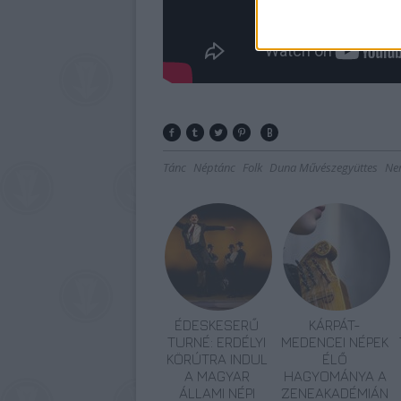
Tánc
Néptánc
Folk
Duna Művészegyüttes
Ne
ÉDESKESERŰ
KÁRPÁT-
TURNÉ: ERDÉLYI
MEDENCEI NÉPEK
KÖRÚTRA INDUL
ÉLŐ
A MAGYAR
HAGYOMÁNYA A
ÁLLAMI NÉPI
ZENEAKADÉMIÁN