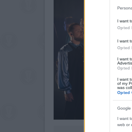
Persona
I want t
Opted 
I want t
Opted 
I want 
Advertis
Opted 
I want t
of my P
was col
Opted 
Google 
I want t
web or d