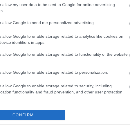
o allow my user data to be sent to Google for online advertising
s.
 gazdagsága, valamint a színpadkép is egyedi és
jegységek táncai, illetve a hatalmas folyamot és az
to allow Google to send me personalized advertising.
yedülálló tánc- és díszletelemekkel jelenítik majd
án, október 28-án.
o allow Google to enable storage related to analytics like cookies on
evice identifiers in apps.
k.
o allow Google to enable storage related to functionality of the website
o allow Google to enable storage related to personalization.
o allow Google to enable storage related to security, including
cation functionality and fraud prevention, and other user protection.
CONFIRM