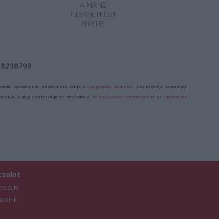
A MÁNE
NEMZETKÖZI
SIKERE
d/18238793
ználói tartalomnak minősülnek, értük a
szolgáltatás technikai
üzemeltetője semmilyen
forduljon a blog szerkesztőjéhez. Részletek a
Felhasználási feltételekben
és az
adatvédelmi
csolat
esszum
ereink