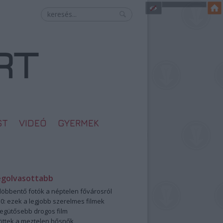
ST
VIDEÓ
GYERMEK
egolvasottabb
öbbentő fotók a néptelen fővárosról
0: ezek a legjobb szerelmes filmek
legütősebb drogos film
öttek a meztelen hősnők