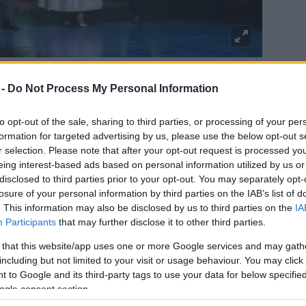
Fotó: Végh Tamás
 -
Do Not Process My Personal Information
 évben mutatta be A Duna balladái – Táncok és
to opt-out of the sale, sharing to third parties, or processing of your per
őadását, melyben a Szent Efrém Férfikar
formation for targeted advertising by us, please use the below opt-out s
dra a Duna-menti népek táncait és énekeit.
r selection. Please note that after your opt-out request is processed y
eing interest-based ads based on personal information utilized by us or
e megalapítása óta ugyanaz: élni a hagyománnyal,
disclosed to third parties prior to your opt-out. You may separately opt-
 költészetet alkotni a néptáncból és szellemileg is
losure of your personal information by third parties on the IAB’s list of
. This information may also be disclosed by us to third parties on the
IA
lyi évben bemutatott A Duna balladái – Táncok és
Participants
that may further disclose it to other third parties.
címe – A Duna balladái – egyfajta romantikus
eredeti jelentésére, a táncra is. A Duna-menti népek
 that this website/app uses one or more Google services and may gath
 énekkel és tánccal elevenednek meg a színpadon a
including but not limited to your visit or usage behaviour. You may click 
lyamhoz kötődő rítusai.
 to Google and its third-party tags to use your data for below specifi
ogle consent section.