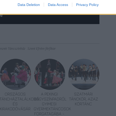
Data Deletion
Data Access
Privacy Policy
mzeti Táncszínház
Szent Efrém férfikar
ORSZÁGOS
A PEKINGI
SZATMÁRI
TÁNCHÁZTALÁLKOZÓ
NAGYSZÍNPADRÓL
TÁNCKÖR, AZAZ
ÉS
GYIMESI
KÖRTÁNC
KIRAKODÓVÁSÁR
GYERMEKTÁNCOSOK
FORGATAGÁBA -