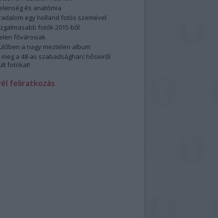
elenség és anatómia
rradalom egy holland fotós szemével
izgalmasabb fotók 2015-ből
elen fővárosiak
ülőben a nagy meztelen album
 meg a 48-as szabadságharc hőseiről
lt fotókat!
vél feliratkozás