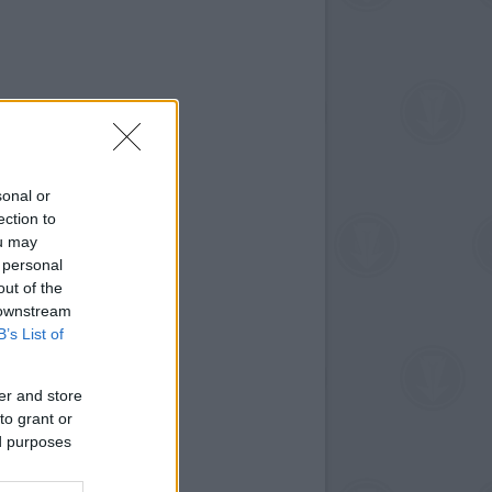
sonal or
ection to
ou may
 personal
out of the
 downstream
B’s List of
er and store
to grant or
ed purposes