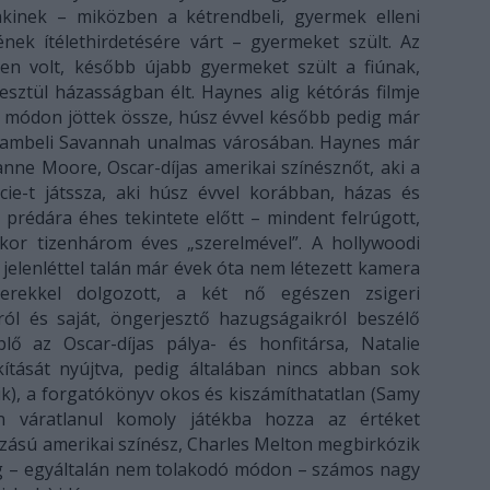
 akinek – miközben a kétrendbeli, gyermek elleni
nek ítélethirdetésére várt – gyermeket szült. Az
en volt, később újabb gyermeket szült a fiúnak,
esztül házasságban élt. Haynes alig kétórás filmje
ló módon jöttek össze, húsz évvel később pedig már
llambeli Savannah unalmas városában. Haynes már
anne Moore, Oscar-díjas amerikai színésznőt, aki a
ie-t játssza, aki húsz évvel korábban, házas és
rédára éhes tekintete előtt – mindent felrúgott,
kor tizenhárom éves „szerelmével”. A hollywoodi
ű jelenléttel talán már évek óta nem létezett kamera
erekkel dolgozott, a két nő egészen zsigeri
ról és saját, öngerjesztő hazugságaikról beszélő
lő az Oscar-díjas pálya- és honfitársa, Natalie
kítását nyújtva, pedig általában nincs abban sok
zik), a forgatókönyv okos és kiszámíthatatlan (Samy
ben váratlanul komoly játékba hozza az értéket
azású amerikai színész, Charles Melton megbirkózik
pedig – egyáltalán nem tolakodó módon – számos nagy