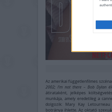
authenti
Az amerikai függetlenfilmes szcén
2002; I’m not there – Bob Dylan éle
átirataként, jelképes költségveté
munkája, amely eredetileg a canne
dolgozik: Mary Kay Letourneau (
botránya ihlette. Az oktató szexuá