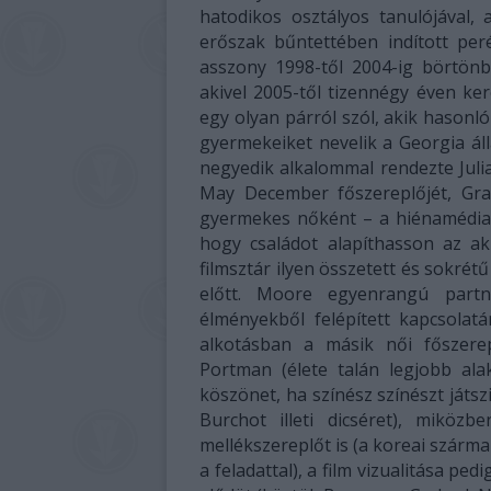
hatodikos osztályos tanulójával,
erőszak bűntettében indított peré
asszony 1998-től 2004-ig börtönb
akivel 2005-től tizennégy éven ker
egy olyan párról szól, akik hason
gyermekeiket nevelik a Georgia á
negyedik alkalommal rendezte Juli
May December főszereplőjét, Grac
gyermekes nőként – a hiénamédia p
hogy családot alapíthasson az ak
filmsztár ilyen összetett és sokrét
előtt. Moore egyenrangú partn
élményekből felépített kapcsolatá
alkotásban a másik női főszerep
Portman (élete talán legjobb ala
köszönet, ha színész színészt játs
Burchot illeti dicséret), miköz
mellékszereplőt is (a koreai szárm
a feladattal), a film vizualitása 