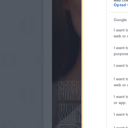
Opted 
Google 
I want t
web or d
I want t
purpose
I want 
I want t
web or d
I want t
or app.
I want t
I want t