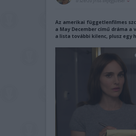
a szerző friss bejegyzései
Az amerikai függetlenfilmes szc
a May December című dráma a vil
a lista további kilenc, plusz egy 