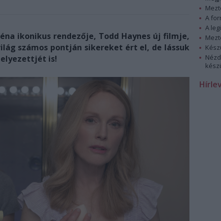
Mezt
A fo
A leg
éna ikonikus rendezője, Todd Haynes új filmje,
Mezt
ág számos pontján sikereket ért el, de lássuk
Kész
Nézd
helyezettjét is!
készü
Hírle