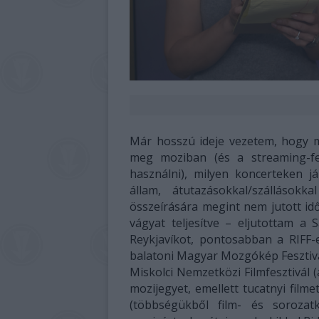
Már hosszú ideje vezetem, hogy mi
meg moziban (és a streaming-fel
használni), milyen koncerteken j
állam, átutazásokkal/szállások
összeírására megint nem jutott id
vágyat teljesítve – eljutottam a 
Reykjavíkot, pontosabban a RIFF-e
balatoni Magyar Mozgókép Fesztivál
Miskolci Nemzetközi Filmfesztivál 
mozijegyet, emellett tucatnyi film
(többségükből film- és sorozatk