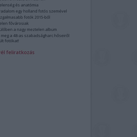
elenség és anatómia
rradalom egy holland fotós szemével
izgalmasabb fotók 2015-ből
elen fővárosiak
ülőben a nagy meztelen album
 meg a 48-as szabadságharc hőseiről
lt fotókat!
vél feliratkozás