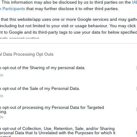
. This information may also be disclosed by us to third parties on the
IA
Participants
that may further disclose it to other third parties.
tos pontozási rendszer, nem csupán a filmnyelvi
 that this website/app uses one or more Google services and may gath
enet vagy a kimagasló rendezői, operatőri, színészi
including but not limited to your visit or usage behaviour. You may click 
n mindezek egésze vezette ujjaimat, amikor
 to Google and its third-party tags to use your data for below specifi
átott filmek közül azt a tízet, plusz egyet, ami
ogle consent section.
sztett.
l Data Processing Opt Outs
o opt-out of the Sharing of my personal data.
In
o opt-out of the Sale of my Personal Data.
In
to opt-out of processing my Personal Data for Targeted
ing.
In
o opt-out of Collection, Use, Retention, Sale, and/or Sharing
ersonal Data that Is Unrelated with the Purposes for which it
lected.