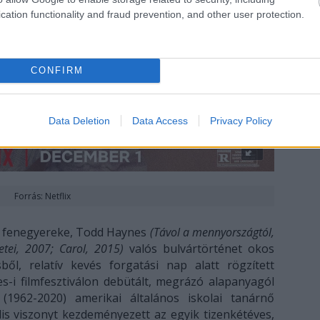
cation functionality and fraud prevention, and other user protection.
CONFIRM
Data Deletion
Data Access
Privacy Policy
Forrás: Netflix
a fenegyereke, Todd Haynes
(Távol a mennyországtól,
tei, 2007; Carol, 2015)
valós bulvártörténet okos
sből, relatív kevés forgatási nap alatt rögzített
s-i filmfesztiválon debütált, megrázó alapanyagól
1962-2020) amerikai általános iskolai tanárnő
lis viszonyt kezdeményezett az egyik tizenkétéves,