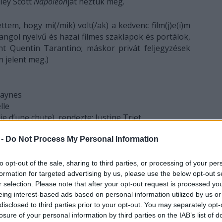
ley Scott
Napóleon
ját néztük meg.
ttem, hogy mi(/mik) volt(/ak) a kedvenc film(j)e(i)m
angol nyelvű és hazai filmes szaklapok és portálok,
nt Quentin Tarantino; máskor privát feljegyzések
n jelent meg.)
Haynes
lle
 d’une chute), rendezte: Justine Triet
he Flower Moon), rendezte: Martin Scorsese
 -
Do Not Process My Personal Information
dezte: Raven Jackson
pher Nolan
wa dô ikiru ka), rendezte: Mijazaki Hajao
to opt-out of the sale, sharing to third parties, or processing of your per
kolaj Arcel
formation for targeted advertising by us, please use the below opt-out s
r selection. Please note that after your opt-out request is processed y
de), rendezte: Nicolas Bedos
eing interest-based ads based on personal information utilized by us or
ld Behind), rendezte: Sam Esmail
disclosed to third parties prior to your opt-out. You may separately opt-
uder Áron
losure of your personal information by third parties on the IAB’s list of