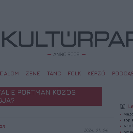
ODALOM
ZENE
TÁNC
FOLK
KÉPZŐ
PODCA
TALIE PORTMAN KÖZÖS
BJA?
L
Megd
Top 1
ton
A 10 
2024. 01. 04.
Megj