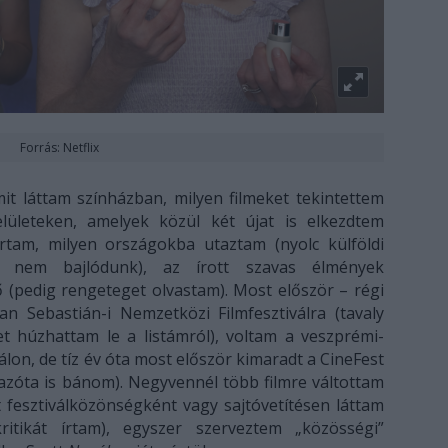
Forrás: Netflix
t láttam színházban, milyen filmeket tekintettem
ületeken, amelyek közül két újat is elkezdtem
ártam, milyen országokba utaztam (nyolc külföldi
kal nem bajlódunk), az írott szavas élmények
ő (pedig rengeteget olvastam). Most először – régi
San Sebastián-i Nemzetközi Filmfesztiválra (tavaly
t húzhattam le a listámról), voltam a veszprémi-
on, de tíz év óta most először kimaradt a CineFest
(azóta is bánom). Negyvennél több filmre váltottam
et fesztiválközönségként vagy sajtóvetítésen láttam
ritikát írtam), egyszer szerveztem „közösségi”