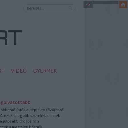
ST
VIDEÓ
GYERMEK
egolvasottabb
öbbentő fotók a néptelen fővárosról
0: ezek a legjobb szerelmes filmek
legütősebb drogos film
öttek a meztelen hősnők