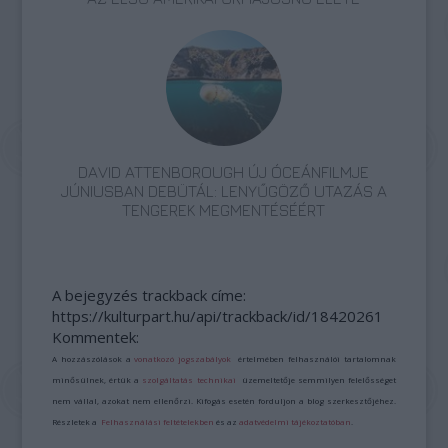
DAVID ATTENBOROUGH ÚJ ÓCEÁNFILMJE
JÚNIUSBAN DEBÜTÁL: LENYŰGÖZŐ UTAZÁS A
TENGEREK MEGMENTÉSÉÉRT
A bejegyzés trackback címe:
https://kulturpart.hu/api/trackback/id/18420261
Kommentek:
A hozzászólások a
vonatkozó jogszabályok
értelmében felhasználói tartalomnak
minősülnek, értük a
szolgáltatás technikai
üzemeltetője semmilyen felelősséget
nem vállal, azokat nem ellenőrzi. Kifogás esetén forduljon a blog szerkesztőjéhez.
Részletek a
Felhasználási feltételekben
és az
adatvédelmi tájékoztatóban
.