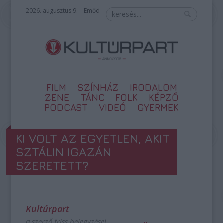
2026. augusztus 9. – Emőd
FILM
SZÍNHÁZ
IRODALOM
ZENE
TÁNC
FOLK
KÉPZŐ
PODCAST
VIDEÓ
GYERMEK
KI VOLT AZ EGYETLEN, AKIT
SZTÁLIN IGAZÁN
SZERETETT?
Kultúrpart
a szerző friss bejegyzései