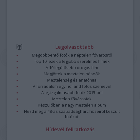
Legolvasottabb
Megdöbbentő fotók a néptelen fővárosról
Top 10: ezek a legjobb szerelmes filmek
A 10 legütősebb drogos film
Megjöttek a meztelen hősnők
Meztelenség és anatómia
A forradalom egy holland fotós szemével
A legizgalmasabb fotók 2015-ből
Meztelen fővárosiak
Készülőben a nagy meztelen album
Nézd meg a 48-as szabadságharc hőseiről készült
fotókat!
Hírlevél feliratkozás