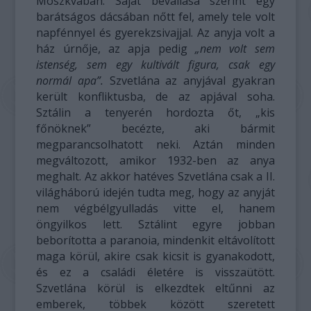
Moszkvában. Saját bevallása szerint egy
barátságos dácsában nőtt fel, amely tele volt
napfénnyel és gyerekzsivajjal. Az anyja volt a
ház úrnője, az apja pedig
„nem volt sem
istenség, sem egy kultivált figura, csak egy
normál apa”.
Szvetlána az anyjával gyakran
került konfliktusba, de az apjával soha.
Sztálin a tenyerén hordozta őt, „kis
főnöknek” becézte, aki bármit
megparancsolhatott neki. Aztán minden
megváltozott, amikor 1932-ben az anya
meghalt. Az akkor hatéves Szvetlána csak a II.
világháború idején tudta meg, hogy az anyját
nem végbélgyulladás vitte el, hanem
öngyilkos lett. Sztálint egyre jobban
beborította a paranoia, mindenkit eltávolított
maga körül, akire csak kicsit is gyanakodott,
és ez a családi életére is visszaütött.
Szvetlána körül is elkezdtek eltűnni az
emberek, többek között szeretett