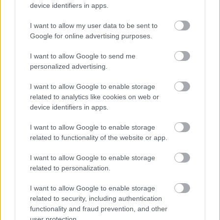
device identifiers in apps.
I want to allow my user data to be sent to
Google for online advertising purposes.
I want to allow Google to send me
personalized advertising.
I want to allow Google to enable storage
Szvetlána Svájcban
related to analytics like cookies on web or
device identifiers in apps.
Közben megismerte élete szerelmét, Brajesh
Singhet, akivel annak 1966-ban
I want to allow Google to enable storage
related to functionality of the website or app.
bekövetkezett halálig együtt is maradt.
Szvetlána akkor léphette át először a határt,
I want to allow Google to enable storage
mikor visszavitte szerelme hamvait Indiába.
related to personalization.
Lépéseit itt is közelről monitorozták, de a
nőben ekkor már megszülettet a döntés: nem
I want to allow Google to enable storage
akart visszatérni az országba, ahol szörnyű
related to security, including authentication
öröksége alatt fuldoklott. Ezért aztán
functionality and fraud prevention, and other
felkereste az amerikai nagykövetséget
user protection.