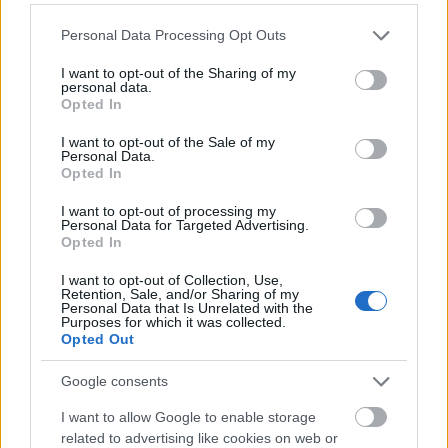
halála kapcsán.
Please note that this website/app uses one or more Google
Personal Data Processing Opt Outs
services and may gather and store information including but
„Fulladoztunk a családnak köszönhetően,
not limited to your visit or usage behaviour. You may click to
I want to opt-out of the Sharing of my
personal data.
amibe beleszülettünk”
grant or deny consent to Google and its third-party tags to
Opted In
use your data for below specified purposes in below Google
consent section.
Hruscsov, Sztálin utódja igyekezett
I want to opt-out of the Sale of my
Personal Data.
mindenben elhatárolódni a diktátortól, és
Opted In
ebben a megváltozott légkörben Szvetlána
körül elkezdett fogyni a levegő. Minden
I want to opt-out of processing my
Personal Data for Targeted Advertising.
mozdulatát figyelték, emiatt még a nevét is
Opted In
megváltoztatta. Mégsem tudott teljesen
eltávolodni apjától: titokban elkezdte papírra
I want to opt-out of Collection, Use,
Retention, Sale, and/or Sharing of my
vetni élettörténetét, és hiába próbálta
Personal Data that Is Unrelated with the
kihangsúlyozni, hogy Sztálin milyen
Purposes for which it was collected.
Opted Out
szörnyűségeket művelt, egyszerűen képtelen
volt eltitkolni, hogy szerette apját.
Google consents
I want to allow Google to enable storage
related to advertising like cookies on web or