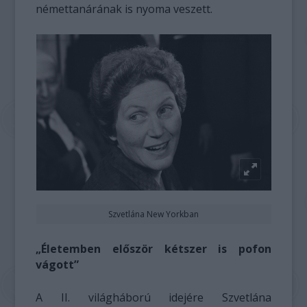
némettanárának is nyoma veszett.
Szvetlána New Yorkban
„Életemben először kétszer is pofon
vágott”
A II. világháború idejére Szvetlána