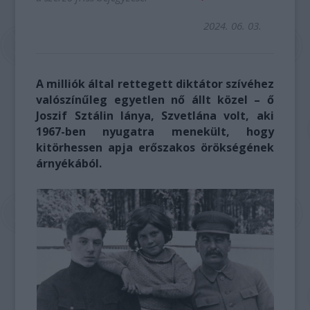
2024. 06. 03.
A milliók által rettegett diktátor szívéhez
valószínűleg egyetlen nő állt közel – ő
Joszif Sztálin lánya, Szvetlána volt, aki
1967-ben nyugatra menekült, hogy
kitörhessen apja erőszakos örökségének
árnyékából.