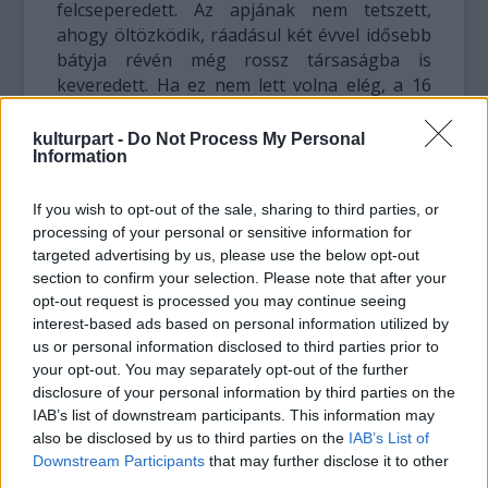
felcseperedett. Az apjának nem tetszett,
ahogy öltözködik, ráadásul két évvel idősebb
bátyja révén még rossz társaságba is
keveredett. Ha ez nem lett volna elég, a 16
éves lány összejött egy 38 éves zsidó
újságíróval, Alekszej Kaplerrel. Mikor ezt
kulturpart -
Do Not Process My Personal
Information
Sztálin megtudta, kérdőre vonta a
lányát:
„’Szereted őt!’ – ordította, majd kétszer is
pofon vágott, életemben először”
– emlékezett
If you wish to opt-out of the sale, sharing to third parties, or
processing of your personal or sensitive information for
vissza a nő. Kapler hamarosan egy szibériai
targeted advertising by us, please use the below opt-out
munkatáborban találta magát. Szvetlána
section to confirm your selection. Please note that after your
kétszer ment férjhez, először szerelemből,
opt-out request is processed you may continue seeing
aztán apja utasítására annak egy
interest-based ads based on personal information utilized by
bizalmasával kötött frigyet. Mindkét
us or personal information disclosed to third parties prior to
házasságból egy-egy lánya született, de a
your opt-out. You may separately opt-out of the further
családi légkör már nem volt olyan, mint
disclosure of your personal information by third parties on the
régen: apja elhidegült tőle, 1953-ban
IAB’s list of downstream participants. This information may
bekövetkezett halálig ez nem is változott
also be disclosed by us to third parties on the
IAB’s List of
meg.
„Egyszerre éreztem fájdalmat és
Downstream Participants
that may further disclose it to other
megkönnyebbülést”
– írta később a nő Sztálin
third parties.