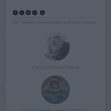
Film
Történelem
Dokumentumfilm
Joszif Sztálin
Szvetlána
A BOLDOGSÁG NYOMÁBAN
AZ ELSŐ AMERIKAI ŰRHAJÓSNŐ ÉLETE