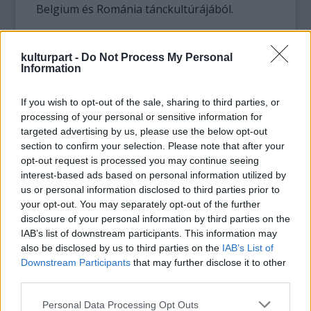
Belgium és Románia tánckultúrájából.
A
szentendrei Skanzen játszva tanít kicsiket
és nagyokat nemcsak a múzeumban, de
kulturpart -
Do Not Process My Personal
Information
otthon is. Az Erdély épületegyüttes a
helyszíne Kertész Erzsi kiskamaszoknak
If you wish to opt-out of the sale, sharing to third parties, or
szóló detektívregényének, a
Hat sértett
processing of your personal or sensitive information for
kísértet
nek. A könyv olvasása előtt vagy utána
targeted advertising by us, please use the below opt-out
pedig érdemes egy kirándulást tenni a
section to confirm your selection. Please note that after your
cselekmény helyszínére, a Skanzen Erdély
opt-out request is processed you may continue seeing
épületegyüttesébe!
interest-based ads based on personal information utilized by
us or personal information disclosed to third parties prior to
your opt-out. You may separately opt-out of the further
disclosure of your personal information by third parties on the
IAB’s list of downstream participants. This information may
also be disclosed by us to third parties on the
IAB’s List of
Downstream Participants
that may further disclose it to other
third parties.
Please note that this website/app uses one or more Google
Personal Data Processing Opt Outs