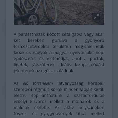
A parasztházak között sétálgatva vagy akár
két keréken gurulva a gyönyörű
természetvédelmi területen megismerhetik
kicsik és nagyok a magyar nyelvterület népi
építészetét és életmódját, ahol a porták,
ligetek, játszóterek ideális kikapcsolódást
jelentenek az egész családnak.
Az
élő történelem
látványosság korabeli
szereplői régmúlt korok mindennapjait keltik
életre. Bepillanthatunk a századfordulós
erdélyi kisváros mellett a molnárok és a
malmok életébe. Az aktív helyszíneken
fűszer- és gyógynövények titkai mellett