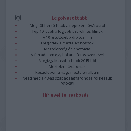
Legolvasottabb
Megdöbbentő fotók a néptelen fővárosról
Top 10: ezek a legjobb szerelmes filmek
A 10 legütősebb drogos film
Megjöttek a meztelen hősnők
Meztelenség és anatómia
A forradalom egy holland fotós szemével
A legizgalmasabb fotók 2015-ből
Meztelen fővárosiak
Készülőben a nagy meztelen album
Nézd meg a 48-as szabadságharc hőseiről készült
fotókat!
Hírlevél feliratkozás