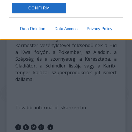
művészi grafikákkal kiegészítve a zenét.
CONFIRM
Augusztus 26-án
a
Danube Classics
Szimfonikus Zenekar
előadásában
a
Data Deletion
Data Access
Privacy Policy
legnagyobb hollywoodi
filmek zenéi közül
hallhatunk válogatást. Horváth Gábor
karmester vezényletével felcsendülnek a Híd
a Kwai folyón, a Pókember, az Aladdin, a
Szépség és a szörnyeteg, a Keresztapa, a
Gladiátor, a Schindler listája vagy a Karib-
tenger kalózai szuperprodukciók jól ismert
dallamai.
További információ: skanzen.hu