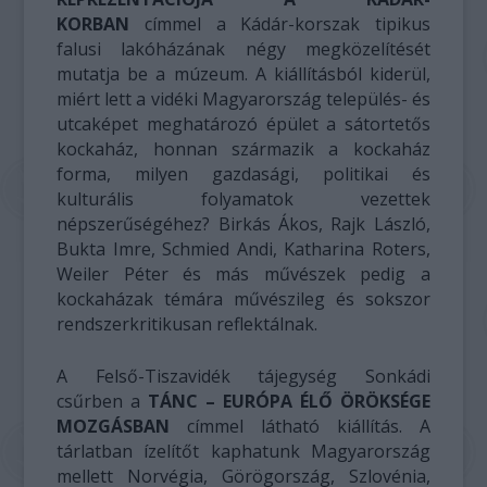
KORBAN
címmel a Kádár-korszak tipikus
falusi lakóházának négy megközelítését
mutatja be a múzeum.
A kiállításból kiderül,
miért lett a vidéki Magyarország település- és
utcaképet meghatározó épület a sátortetős
kockaház, honnan származik a kockaház
forma, milyen gazdasági, politikai és
kulturális folyamatok vezettek
népszerűségéhez? Birkás Ákos, Rajk László,
Bukta Imre, Schmied Andi, Katharina Roters,
Weiler Péter és más művészek pedig a
kockaházak témára művészileg és sokszor
rendszerkritikusan reflektálnak.
A Felső-Tiszavidék tájegység Sonkádi
csűrben a
TÁNC – EURÓPA ÉLŐ ÖRÖKSÉGE
MOZGÁSBAN
címmel látható kiállítás. A
tárlatban ízelítőt kaphatunk Magyarország
mellett Norvégia, Görögország, Szlovénia,