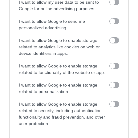
I want to allow my user data to be sent to
film több jelenetét a Skanzenben forgatták.
Google for online advertising purposes.
I want to allow Google to send me
personalized advertising.
I want to allow Google to enable storage
related to analytics like cookies on web or
device identifiers in apps.
I want to allow Google to enable storage
related to functionality of the website or app.
I want to allow Google to enable storage
related to personalization.
Július 18-án
Rákász
I want to allow Google to enable storage
Gergely
orgonakoncertjét hallhatjuk
Lords
related to security, including authentication
of the Organ VIII.
címmel, ahol Vivaldi – Bach
functionality and fraud prevention, and other
– Gershwin darabjai hallhatók. Változatos
user protection.
muzsikák, mélységek és magasságok egy
látványkoncert formájában, lenyűgöző