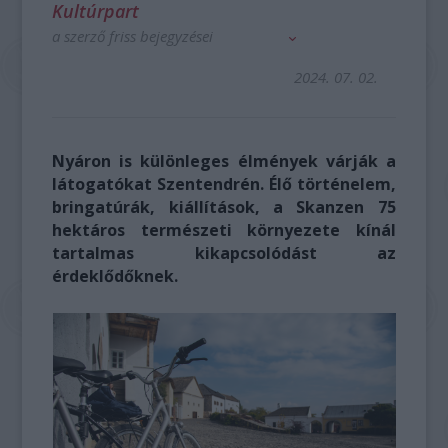
Kultúrpart
a szerző friss bejegyzései
2024. 07. 02.
Nyáron is különleges élmények várják a
látogatókat Szentendrén.
Élő történelem,
bringatúrák, kiállítások, a Skanzen 75
hektáros természeti környezete kínál
tartalmas kikapcsolódást az
érdeklődőknek.