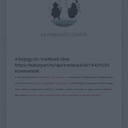
AZ EMBERSÉG ÜNNEPE
A bejegyzés trackback címe:
https://kulturpart.hu/api/trackback/id/18439233
Kommentek:
A hozzászólások a
vonatkozó jogszabályok
értelmében felhasználói tartalomnak
minősülnek, értük a
szolgáltatás technikai
üzemeltetője semmilyen felelősséget
nem vállal, azokat nem ellenőrzi. Kifogás esetén forduljon a blog szerkesztőjéhez.
Részletek a
Felhasználási feltételekben
és az
adatvédelmi tájékoztatóban
.