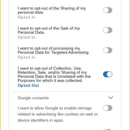
services and may gather and store information including but
not limited to your visit or usage behaviour. You may click to
I want to opt-out of the Sharing of my
personal data.
grant or deny consent to Google and its third-party tags to
Opted In
use your data for below specified purposes in below Google
consent section.
Nyáresték a Skanzenben
I want to opt-out of the Sale of my
Personal Data.
Opted In
A múzeum nyáresti hangulatát
I want to opt-out of processing my
megtapasztalni vágyók sem maradnak
Personal Data for Targeted Advertising.
élmények nélkül ezen a nyáron. Hat este
Opted In
négy film és három koncert - kertmozi,
I want to opt-out of Collection, Use,
könnyű- és komolyzenei csemegék várják a
Retention, Sale, and/or Sharing of my
látogatókat a Skanzen Amfiteátrumban.
Personal Data that Is Unrelated with the
Purposes for which it was collected.
Opted Out
Július 5-én
Cinema&Symphony
előadás,
Magyarország első számú élőzenei mozi
Google consents
vetítésének ad otthont a múzeum szabadtéri
I want to allow Google to enable storage
színpada. Hrutka Róbert zeneszerző által
related to advertising like cookies on web or
komponált zenéket játszik élőben a
Duna
device identifiers in apps.
Szimfonikus Zenekar
, majd a
Kincsem
című
filmet vetítik, amelynek érdekessége, hogy a