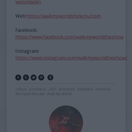
weboldalán
.
Web:
https://walkmyworldshow.hu/com
Facebook:
https://www.facebook.com/walkmyworldtheshow
Instagram:
https://www.instagram.com/walkmyworldtheshow/
cirkusz
produkció
2025
Budapest
Millenáris
immerzív
Recirquel Társulat
Walk My World