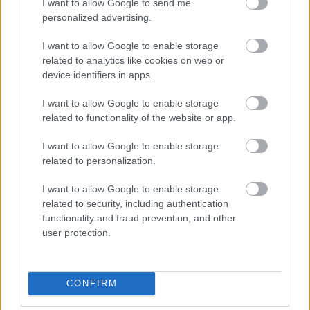
I want to allow Google to send me
personalized advertising.
I want to allow Google to enable storage
related to analytics like cookies on web or
device identifiers in apps.
A
Walk My World
kreatív koncepcióját
I want to allow Google to enable storage
related to functionality of the website or app.
kidolgozó Recirquel Társulat művészeti
vezetője hozzátette, világviszonylatban is
I want to allow Google to enable storage
újdonság, hogy a produkció az újcirkusz és a
related to personalization.
modern tánc nyelvén kel életre, ezáltal bárki
számára élvezhető és átélhető lesz, kulturális
I want to allow Google to enable storage
és nyelvi háttértől függetlenül.
related to security, including authentication
functionality and fraud prevention, and other
A
Walk My World
művészeti tartalmának
user protection.
fejlesztésén több mint öt éve dolgozik a
Recirquel kreatív csapata, a díszletek, a
jelmezek, a zene, a fények és a karakterek
CONFIRM
megformálása is mind magyar alkotók