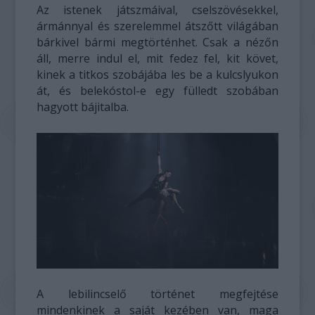
Az istenek játszmáival, cselszövésekkel,
ármánnyal és szerelemmel átszőtt világában
bárkivel bármi megtörténhet. Csak a nézőn
áll, merre indul el, mit fedez fel, kit követ,
kinek a titkos szobájába les be a kulcslyukon
át, és belekóstol-e egy fülledt szobában
hagyott bájitalba.
A lebilincselő történet megfejtése
mindenkinek a saját kezében van, maga