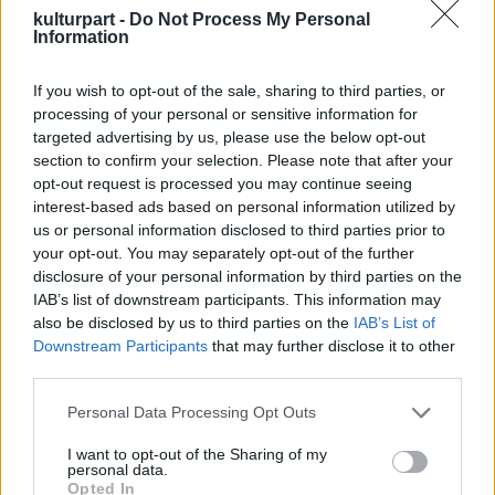
érzékszervre ható élményt, lüktető, érzéki
kulturpart -
Do Not Process My Personal
világot. A néző az installációk között sétálva
Information
egészen közelről figyelheti az
előadóművészeket, akik folyamatosan új
If you wish to opt-out of the sale, sharing to third parties, or
rejtélyeket tárnak fel a szemeielőtt.
processing of your personal or sensitive information for
targeted advertising by us, please use the below opt-out
section to confirm your selection. Please note that after your
opt-out request is processed you may continue seeing
interest-based ads based on personal information utilized by
us or personal information disclosed to third parties prior to
your opt-out. You may separately opt-out of the further
disclosure of your personal information by third parties on the
IAB’s list of downstream participants. This information may
also be disclosed by us to third parties on the
IAB’s List of
Downstream Participants
that may further disclose it to other
third parties.
A
WalkMy World
színház, kiállítás, szerepjáték
Please note that this website/app uses one or more Google
Personal Data Processing Opt Outs
és testet öltött kalandregény egyszerre.
services and may gather and store information including but
Egyminden ízében innovatív, magával ragadó,
not limited to your visit or usage behaviour. You may click to
I want to opt-out of the Sharing of my
personal data.
kulturális-szórakoztató élmény.Többtucatnyi
grant or deny consent to Google and its third-party tags to
Opted In