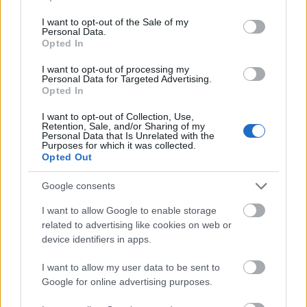
use your data for below specified purposes in below Google
szálon folyó és formálódó története az első
consent section.
pillanattól kezdve lebilincseli a látogatót, aki a
I want to opt-out of the Sale of my
Personal Data.
körülötte kibontakozó eseményeken túl
Opted In
ámulatra lel a monumentális, filmdíszleteket
idéző előadótér gazdagságában is. A kellékek
I want to opt-out of processing my
Personal Data for Targeted Advertising.
túlnyomó többsége megérinthető és
Opted In
megvizsgálható, sőt, rengeteg tárgy további
történetet mesél.
I want to opt-out of Collection, Use,
Retention, Sale, and/or Sharing of my
Personal Data that Is Unrelated with the
Purposes for which it was collected.
„
A WalkMy World mind kulturális mind turisztikai
Opted Out
szempontból unikális attrakciója lesz a magyar
fővárosnak.
Egyedülálló élmény, melyhez
Google consents
hasonló léptékű immerzív produkció eddig csak
I want to allow Google to enable storage
New Yorkban, Sanghajban és Londonban volt
related to advertising like cookies on web or
látható
” – mondja Vági Bence.
device identifiers in apps.
I want to allow my user data to be sent to
Google for online advertising purposes.