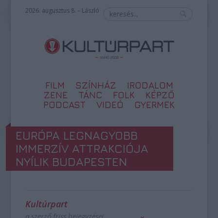
2026. augusztus 8. – László
FILM
SZÍNHÁZ
IRODALOM
ZENE
TÁNC
FOLK
KÉPZŐ
PODCAST
VIDEÓ
GYERMEK
EURÓPA LEGNAGYOBB
IMMERZÍV ATTRAKCIÓJA
NYÍLIK BUDAPESTEN
Kultúrpart
a szerző friss bejegyzései