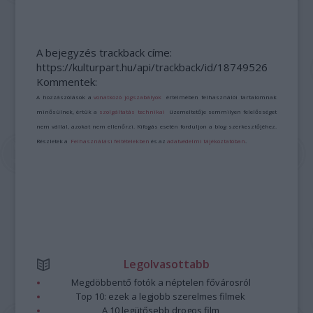
A bejegyzés trackback címe:
https://kulturpart.hu/api/trackback/id/18749526
Kommentek:
A hozzászólások a
vonatkozó jogszabályok
értelmében felhasználói tartalomnak
minősülnek, értük a
szolgáltatás technikai
üzemeltetője semmilyen felelősséget
nem vállal, azokat nem ellenőrzi. Kifogás esetén forduljon a blog szerkesztőjéhez.
Részletek a
Felhasználási feltételekben
és az
adatvédelmi tájékoztatóban
.
Legolvasottabb
Megdöbbentő fotók a néptelen fővárosról
Top 10: ezek a legjobb szerelmes filmek
A 10 legütősebb drogos film