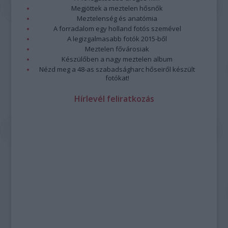
Megjöttek a meztelen hősnők
Meztelenség és anatómia
A forradalom egy holland fotós szemével
A legizgalmasabb fotók 2015-ből
Meztelen fővárosiak
Készülőben a nagy meztelen album
Nézd meg a 48-as szabadságharc hőseiről készült
fotókat!
Hírlevél feliratkozás