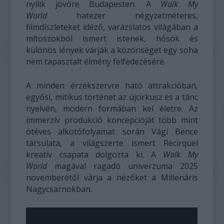
nyílik jövőre Budapesten. A
Walk My
World
hatezer négyzetméteres,
filmdíszleteket idéző, varázslatos világában a
mítoszokból ismert istenek, hősök és
különös lények várják a közönséget egy soha
nem tapasztalt élmény felfedezésére.
A minden érzékszervre ható attrakcióban,
egyősi, mitikus történet az újcirkusz és a tánc
nyelvén, modern formában kel életre. Az
immerzív produkció koncepcióját több mint
ötéves alkotófolyamat során Vági Bence
társulata, a világszerte ismert Recirquel
kreatív csapata dolgozta ki. A
Walk My
World
magával ragadó univerzuma 2025
novemberétől várja a nézőket a Millenáris
Nagycsarnokban.