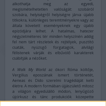
alkothatja meg az egyedi,
megismételhetetlen valóságát: szobáról
szobára, helyiségről helyiségre járva újabb
titkokra, különleges teremtményekre vagy az
általa követett eseményeknek egy újabb
epizódjára lelhet. A hatalmas, hatezer
négyzetméteres tér minden helyszínén addig
fel nem tárt részletek és rejtélyek, pusztító
csaták, nyüzsgő forgatagok, alvilági
félistenek várják és elbűvölő karakterek
csábítják a nézőket.
A Walk My World
az ókori Róma költője,
Vergilius eposzának ismert történetét,
Aeneas és Dido szerelmi tragédiáját kelti
életre. A modern formában újjászülető mítosz
a világon egyedülálló módon, lenyűgöző
újcirkusz és tánc produkciók közepette
elevenedik meg, és teremt minden