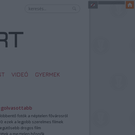
ST
VIDEÓ
GYERMEK
egolvasottabb
öbbentő fotók a néptelen fővárosról
0: ezek a legjobb szerelmes filmek
legütősebb drogos film
öttek a meztelen hősnők