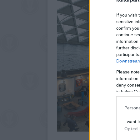
If you wish 
sensitive in
confirm you
continue se
information 
further disc
participants
Downstream 
Please note
information 
deny consent
in below Go
Persona
I want t
Opted 