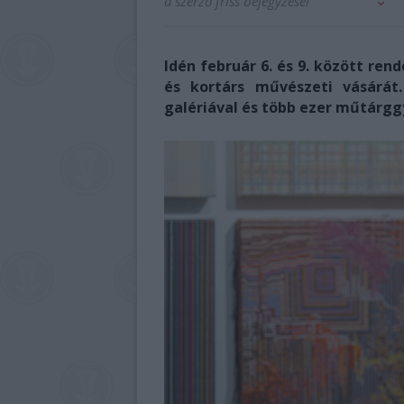
a szerző friss bejegyzései
Idén február 6. és 9. között re
és kortárs művészeti vásárát
galériával és több ezer műtárgg