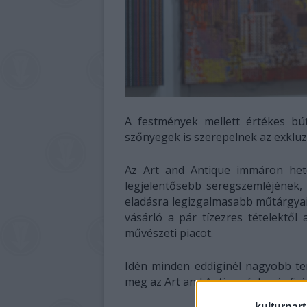
A festmények mellett értékes bú
szőnyegek is szerepelnek az exkluz
Az Art and Antique immáron hete
legjelentősebb seregszemléjének, 
eladásra legizgalmasabb műtárgyai
vásárló a pár tízezres tételektől
művészeti piacot.
Idén minden eddiginél nagyobb terü
meg az Art and Antique február 6-á
kulturpart