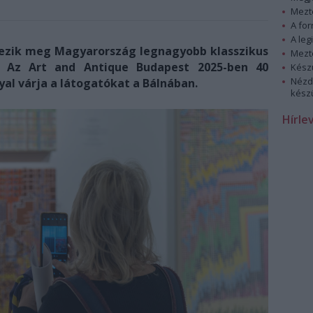
Mezt
A fo
A leg
ndezik meg Magyarország legnagyobb klasszikus
Mezt
. Az Art and Antique Budapest 2025-ben 40
Kész
Nézd
yal várja a látogatókat a Bálnában.
készü
Hírle