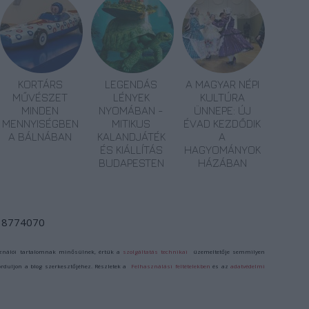
KORTÁRS
LEGENDÁS
A MAGYAR NÉPI
MŰVÉSZET
LÉNYEK
KULTÚRA
MINDEN
NYOMÁBAN -
ÜNNEPE: ÚJ
MENNYISÉGBEN
MITIKUS
ÉVAD KEZDŐDIK
A BÁLNÁBAN
KALANDJÁTÉK
A
ÉS KIÁLLÍTÁS
HAGYOMÁNYOK
BUDAPESTEN
HÁZÁBAN
d/18774070
ználói tartalomnak minősülnek, értük a
szolgáltatás technikai
üzemeltetője semmilyen
forduljon a blog szerkesztőjéhez. Részletek a
Felhasználási feltételekben
és az
adatvédelmi