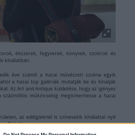
torok, ékszerek, fegyverek, könyvek, szobrok és
ív kínálatban.
dik éve számít a hazai művészeti szcéna egyik
ahol a hazai top galériák mutatják be és kínálják
kat. Az Art and Antique küldetése, hogy az igényes
 a százmilliós műkincsekig megismerhesse a hazai
leten, az eddigieknél is színesebb kínálattal nyit
n a Bálnában.
 -
Do Not Process My Personal Information