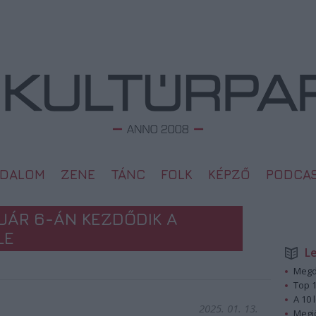
ODALOM
ZENE
TÁNC
FOLK
KÉPZŐ
PODCA
UÁR 6-ÁN KEZDŐDIK A
LE
L
Megd
Top 1
A 10 
2025. 01. 13.
Megj