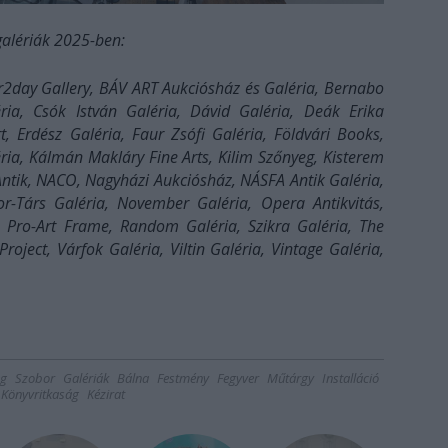
galériák 2025-ben:
r2day Gallery, BÁV ART Aukciósház és Galéria, Bernabo
ria, Csók István Galéria, Dávid Galéria, Deák Erika
t, Erdész Galéria, Faur Zsófi Galéria, Földvári Books,
ria, Kálmán Makláry Fine Arts, Kilim Szőnyeg, Kisterem
Antik, NACO, Nagyházi Aukciósház, NÁSFA Antik Galéria,
-Társ Galéria, November Galéria, Opera Antikvitás,
 Pro-Art Frame, Random Galéria, Szikra Galéria, The
oject, Várfok Galéria, Viltin Galéria, Vintage Galéria,
eg
Szobor
Galériák
Bálna
Festmény
Fegyver
Műtárgy
Installáció
Könyvritkaság
Kézirat