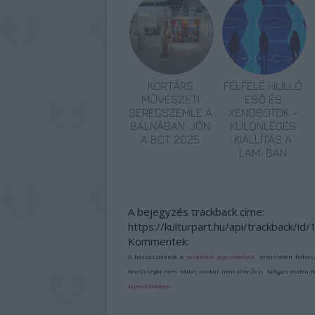
KORTÁRS
FELFELÉ HULLÓ
MŰVÉSZETI
ESŐ ÉS
SEREGSZEMLE A
XENOBOTOK –
BÁLNÁBAN: JÖN
KÜLÖNLEGES
A BCT 2025
KIÁLLÍTÁS A
LAM-BAN
A bejegyzés trackback címe:
https://kulturpart.hu/api/trackback/i
Kommentek:
A hozzászólások a
vonatkozó jogszabályok
értelmében felhas
felelősséget nem vállal, azokat nem ellenőrzi. Kifogás esetén 
tájékoztatóban
.