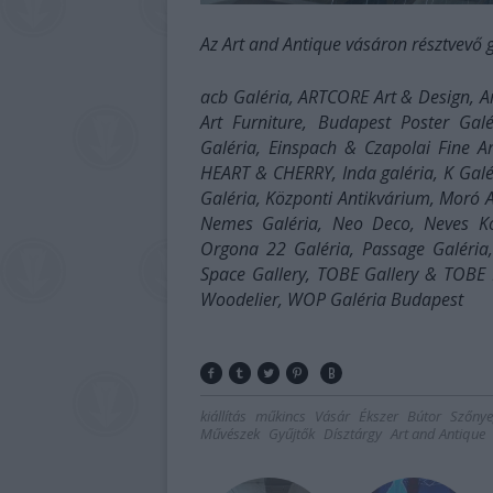
Az Art and Antique vásáron résztvevő 
acb Galéria, ARTCORE Art & Design, A
Art Furniture, Budapest Poster Galé
Galéria, Einspach & Czapolai Fine Ar
HEART & CHERRY, Inda galéria, K Galé
Galéria, Központi Antikvárium, Moró 
Nemes Galéria, Neo Deco, Neves Kor
Orgona 22 Galéria, Passage Galéria,
Space Gallery, TOBE Gallery & TOBE Pr
Woodelier, WOP Galéria Budapest
kiállítás
műkincs
Vásár
Ékszer
Bútor
Szőny
Művészek
Gyűjtők
Dísztárgy
Art and Antique