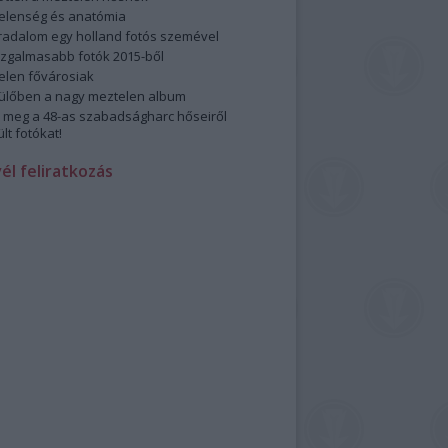
elenség és anatómia
rradalom egy holland fotós szemével
izgalmasabb fotók 2015-ből
elen fővárosiak
ülőben a nagy meztelen album
 meg a 48-as szabadságharc hőseiről
lt fotókat!
vél feliratkozás