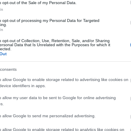
ázaddal ezelőtt, Antik Enteriőr néven indította
o opt-out of the Sale of my Personal Data.
 azóta is lehetőséget teremt arra, hogy a hazai
In
laikus érdeklődők is találkozhassanak egymással.
to opt-out of processing my Personal Data for Targeted
ing.
In
ekben, a lényeg azonban nem változott: bemutatjuk a
o opt-out of Collection, Use, Retention, Sale, and/or Sharing
ersonal Data that Is Unrelated with the Purposes for which it
elállító műtárgyakat hozunk el a közönségnek és a
lected.
kortárs tárgyak szemet gyönyörködtetnek, izgalmas
Out
ntést nyújtanak a képzőművészet jövőjébe. Büszkék
jongó közönség minden évben izgatottan várja ezt a
consents
si pontnak tekinti az Art and Antique-ot”
- mondta el
o allow Google to enable storage related to advertising like cookies on
evice identifiers in apps.
o allow my user data to be sent to Google for online advertising
s.
asmit, ami felkelti az érdeklődését: a festmények
nyörű ékszerek, értékes bútorok és szőnyegek, antik
to allow Google to send me personalized advertising.
amint keleti dísztárgyak és fegyverek várják a
et.
o allow Google to enable storage related to analytics like cookies on