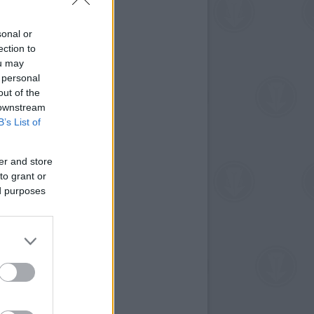
sonal or
ection to
ou may
 personal
out of the
 downstream
B’s List of
er and store
to grant or
ed purposes