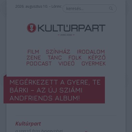
2026. augusztus 10. – Lőrinc
FILM
SZÍNHÁZ
IRODALOM
ZENE
TÁNC
FOLK
KÉPZŐ
PODCAST
VIDEÓ
GYERMEK
MEGÉRKEZETT A GYERE, TE
BÁRKI – AZ ÚJ SZIÁMI
ANDFRIENDS ALBUM!
Kultúrpart
a szerző friss bejegyzései