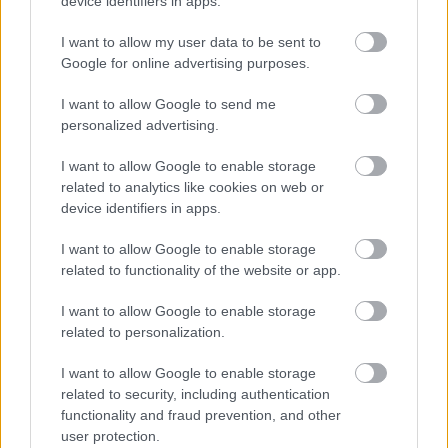
device identifiers in apps.
Zene
Album
Dal
Müller Péter Sziámi
Lemezbemutató
I want to allow my user data to be sent to
Kirschner Péter
Sziámi AndrFriends
Gyere te bárki!
Google for online advertising purposes.
I want to allow Google to send me
personalized advertising.
I want to allow Google to enable storage
related to analytics like cookies on web or
device identifiers in apps.
DALOKBÓL SZŐTT TÖRTÉNELEM – MEGJELENT A
I want to allow Google to enable storage
DALSZERZŐ BOOKAZIN
related to functionality of the website or app.
I want to allow Google to enable storage
related to personalization.
I want to allow Google to enable storage
related to security, including authentication
functionality and fraud prevention, and other
KEZDŐ DALSZERZŐ VAGY? JELENTKEZZ AZ
user protection.
ARTISJUS ÚJ MENTORPROGRAMJÁBA!