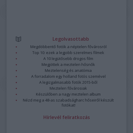
Legolvasottabb
Megdöbbentő fotók a néptelen fővárosról
Top 10: ezek a legjobb szerelmes filmek
A 10 legütősebb drogos film
Megjöttek a meztelen hősnők
Meztelenség és anatómia
A forradalom egy holland fotós szemével
A legizgalmasabb fotók 2015-ből
Meztelen fővárosiak
Készülőben a nagy meztelen album
Nézd meg a 48-as szabadságharc hőseiről készült
fotókat!
Hírlevél feliratkozás