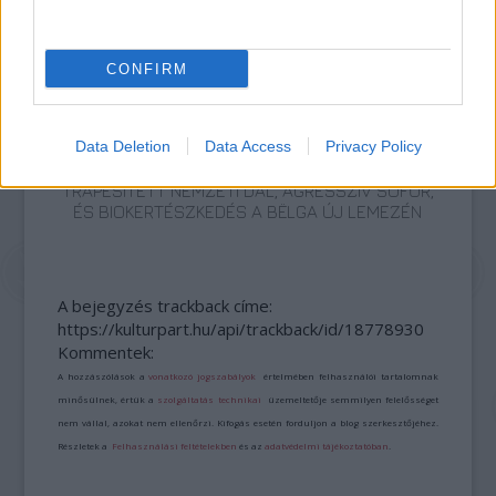
CONFIRM
Data Deletion
Data Access
Privacy Policy
TRAPESÍTETT NEMZETI DAL, AGRESSZÍV SOFŐR,
ÉS BIOKERTÉSZKEDÉS A BËLGA ÚJ LEMEZÉN
A bejegyzés trackback címe:
https://kulturpart.hu/api/trackback/id/18778930
Kommentek:
A hozzászólások a
vonatkozó jogszabályok
értelmében felhasználói tartalomnak
minősülnek, értük a
szolgáltatás technikai
üzemeltetője semmilyen felelősséget
nem vállal, azokat nem ellenőrzi. Kifogás esetén forduljon a blog szerkesztőjéhez.
Részletek a
Felhasználási feltételekben
és az
adatvédelmi tájékoztatóban
.