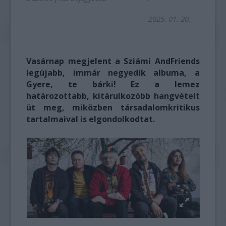
2025. 01. 20.
V
asárnap megjelent a Sziámi AndFriends
legújabb, immár negyedik albuma, a
Gyere, te bárki! Ez a lemez
határozottabb, kitárulkozóbb hangvételt
üt meg, miközben társadalomkritikus
tartalmaival is elgondolkodtat.