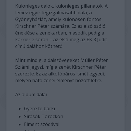
Különleges dalok, különleges pillanatok. A
lemez egyik legizgalmasabb dala, a
Gyöngyházláz, amely különösen fontos
Kirschner Péter számára. Ez az első szóló
éneklése a zenekarban, második pedig a
karrierje során – az első még az EK 3 Judit
című dalához köthető.
Mint mindig, a dalszövegeket Müller Péter
Sziámi jegyzi, míg a zenét Kirschner Péter
szerezte. Ez az alkotópáros ismét egyedi,
mélyen ható zenei élményt hozott létre.
Az album dalai:
Gyere te bárki
Sírásók Torockón
Elment szódával