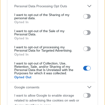
Please note that this website/app uses one or more Google
Personal Data Processing Opt Outs
services and may gather and store information including but
not limited to your visit or usage behaviour. You may click to
I want to opt-out of the Sharing of my
A Gyere, te bárki CD formátumban először a
personal data.
grant or deny consent to Google and its third-party tags to
lemezbemutató koncerten lesz elérhető,
Opted In
use your data for below specified purposes in below Google
amelyet március 1-jén rendeznek meg A
consent section.
I want to opt-out of the Sale of my
Gödörben. Ha ott leszel, elsőként tarthatod a
Personal Data.
kezedben az új albumot!
Opted In
I want to opt-out of processing my
Röviddel ezután a lemez minden nagyobb
Personal Data for Targeted Advertising.
Opted In
streaming platformon is elérhető lesz, így
bárhol, bármikor hallgathatod.
I want to opt-out of Collection, Use,
Retention, Sale, and/or Sharing of my
Personal Data that Is Unrelated with the
Ne feledd: Március 1. – Lemezbemutató
Purposes for which it was collected.
koncert!
Opted Out
Google consents
A lemez itt hallgatható!
I want to allow Google to enable storage
related to advertising like cookies on web or