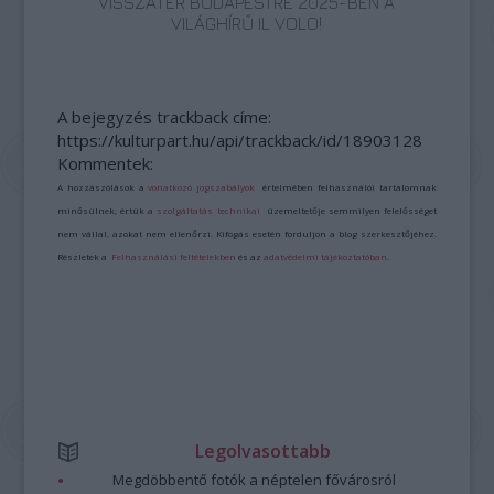
VISSZATÉR BUDAPESTRE 2025-BEN A
VILÁGHÍRŰ IL VOLO!
A bejegyzés trackback címe:
https://kulturpart.hu/api/trackback/id/18903128
Kommentek:
A hozzászólások a
vonatkozó jogszabályok
értelmében felhasználói tartalomnak
minősülnek, értük a
szolgáltatás technikai
üzemeltetője semmilyen felelősséget
nem vállal, azokat nem ellenőrzi. Kifogás esetén forduljon a blog szerkesztőjéhez.
Részletek a
Felhasználási feltételekben
és az
adatvédelmi tájékoztatóban
.
Legolvasottabb
Megdöbbentő fotók a néptelen fővárosról