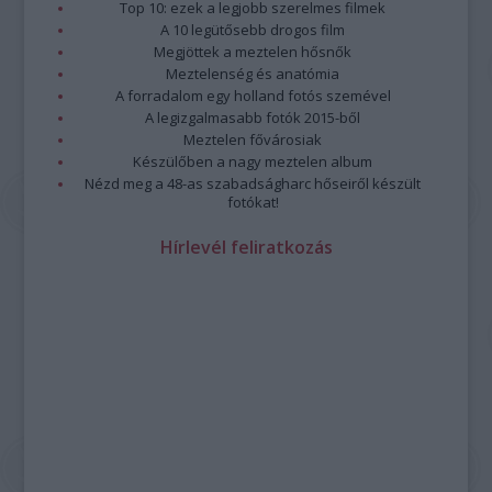
Top 10: ezek a legjobb szerelmes filmek
A 10 legütősebb drogos film
Megjöttek a meztelen hősnők
Meztelenség és anatómia
A forradalom egy holland fotós szemével
A legizgalmasabb fotók 2015-ből
Meztelen fővárosiak
Készülőben a nagy meztelen album
Nézd meg a 48-as szabadságharc hőseiről készült
fotókat!
Hírlevél feliratkozás