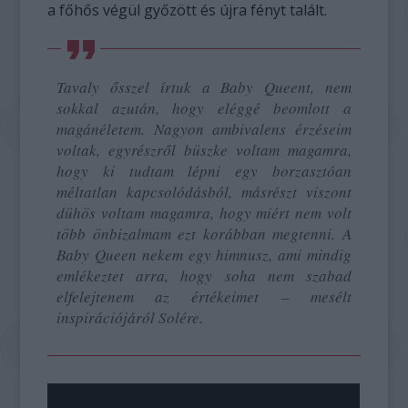
a főhős végül győzött és újra fényt talált.
Tavaly ősszel írtuk a Baby Queent, nem
sokkal azután, hogy eléggé beomlott a
magánéletem. Nagyon ambivalens érzéseim
voltak, egyrészről büszke voltam magamra,
hogy ki tudtam lépni egy borzasztóan
méltatlan kapcsolódásból, másrészt viszont
dühös voltam magamra, hogy miért nem volt
több önbizalmam ezt korábban megtenni. A
Baby Queen nekem egy himnusz, ami mindig
emlékeztet arra, hogy soha nem szabad
elfelejtenem az értékeimet
– mesélt
inspirációjáról Solére.