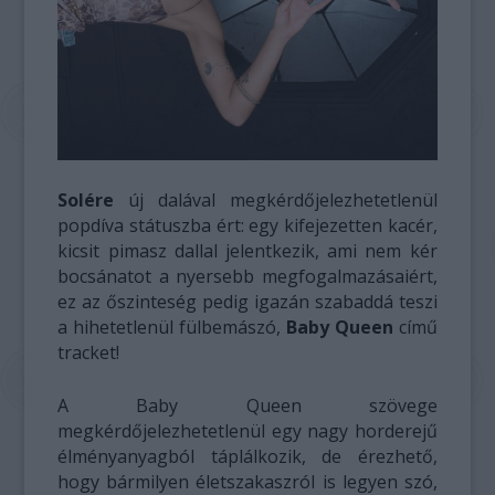
Solére
új dalával megkérdőjelezhetetlenül
popdíva státuszba ért: egy kifejezetten kacér,
kicsit pimasz dallal jelentkezik, ami nem kér
bocsánatot a nyersebb megfogalmazásaiért,
ez az őszinteség pedig igazán szabaddá teszi
a hihetetlenül fülbemászó,
Baby Queen
című
tracket!
A Baby Queen szövege
megkérdőjelezhetetlenül egy nagy horderejű
élményanyagból táplálkozik, de érezhető,
hogy bármilyen életszakaszról is legyen szó,