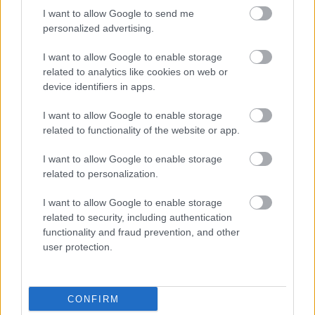
I want to allow Google to send me
personalized advertising.
I want to allow Google to enable storage
És hogy mi várható a lemezen? Változatosság
related to analytics like cookies on web or
és izgalmas, új tapasztalások lenyomata
device identifiers in apps.
biztosan:
I want to allow Google to enable storage
related to functionality of the website or app.
"Az egész album születése alatt egyedül voltam
és ez koncepció volt számomra. Tudatosan nem
I want to allow Google to enable storage
engedtem magamhoz senkit igazán közel, hogy
related to personalization.
szembesüljek az egyedüllét valóságával, és ebből
az érzésből szerettem volna alkotni. Ez az állapot
I want to allow Google to enable storage
– eleinte challenge – vezetett végig az alkotási
related to security, including authentication
folyamaton és a gyászomon, amiből
functionality and fraud prevention, and other
megszületett egy zeneileg eklektikus, mégis,
user protection.
egyszerű nevén pop lemeznek mondható anyag."
Solére az új album megjelenésééig sem
CONFIRM
pihen, találkozhatunk vele többek között a