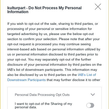
Ösztön írás volt mindkettőnk részéről. Ritka
az ilyen, 4 óra alatt kigurult a dal, ezeket
kulturpart -
Do Not Process My Personal
Information
hívom igazi flow élménynek.
If you wish to opt-out of the sale, sharing to third parties, or
processing of your personal or sensitive information for
Az új single Solére szeptemberben érkező új
targeted advertising by us, please use the below opt-out
section to confirm your selection. Please note that after your
albumát is hirdeti, nemrégiben pedig egy, a
opt-out request is processed you may continue seeing
RollYourMind-dal kollaborációban készült live
interest-based ads based on personal information utilized by
session felvételen egy másik kiadatlant is
us or personal information disclosed to third parties prior to
megmutatott a nagyközönségnek.
your opt-out. You may separately opt-out of the further
disclosure of your personal information by third parties on the
IAB’s list of downstream participants. This information may
also be disclosed by us to third parties on the
IAB’s List of
Azt gondolom, hogy ez a két dal nagyon
Downstream Participants
that may further disclose it to other
szépen mutatja a közelgő lemez érzelmi
third parties.
skálájának a sarkait. Az Úgy szépben újra
megengedem magamnak, hogy álmodozzak
Please note that this website/app uses one or more Google
Personal Data Processing Opt Outs
services and may gather and store information including but
valamiről, ami még nem jött el, valamiről,
not limited to your visit or usage behaviour. You may click to
I want to opt-out of the Sharing of my
ami még előttem van és tudom, hogy biztosan
personal data.
grant or deny consent to Google and its third-party tags to