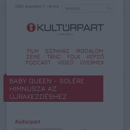
2026. augusztus 7. – Ibolya
FILM
SZÍNHÁZ
IRODALOM
ZENE
TÁNC
FOLK
KÉPZŐ
PODCAST
VIDEÓ
GYERMEK
BABY QUEEN - SOLÉRE
HIMNUSZA AZ
ÚJRAKEZDÉSHEZ
Kultúrpart
a szerző friss bejegyzései