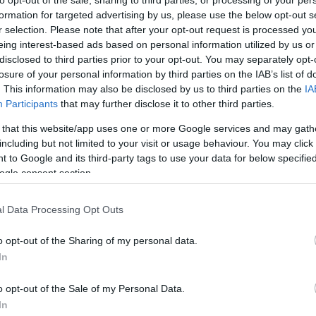
to opt-out of the sale, sharing to third parties, or processing of your per
 életörömöt sugároz és boldogságot ad. A „Mozart-
formation for targeted advertising by us, please use the below opt-out s
 az élet, és ha ezt akár csak egy órára is átélhetik az
r selection. Please note that after your opt-out request is processed y
at számukra a világ.”
eing interest-based ads based on personal information utilized by us or
disclosed to third parties prior to your opt-out. You may separately opt-
losure of your personal information by third parties on the IAB’s list of
. This information may also be disclosed by us to third parties on the
IA
Participants
that may further disclose it to other third parties.
 that this website/app uses one or more Google services and may gath
including but not limited to your visit or usage behaviour. You may click 
 to Google and its third-party tags to use your data for below specifi
ogle consent section.
l Data Processing Opt Outs
o opt-out of the Sharing of my personal data.
In
o opt-out of the Sale of my Personal Data.
In