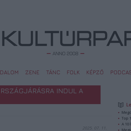
ODALOM
ZENE
TÁNC
FOLK
KÉPZŐ
PODCA
ORSZÁGJÁRÁSRA INDUL A
L
Megd
Top 1
A 10 
2025. 07. 11.
Megj