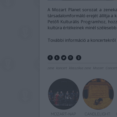
A Mozart Planet sorozat a zeneka
társadalomformáló erejét állítja a
Petőfi Kulturális Programhoz, hoz
kultúra értékeinek minél széleseb
További információ a koncertekről
zene
koncert
klasszikus zene
Mozart
Concer
MOZART-NAP
CANDLELIGHT: