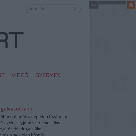
ST
VIDEÓ
GYERMEK
egolvasottabb
öbbentő fotók a néptelen fővárosról
0: ezek a legjobb szerelmes filmek
legütősebb drogos film
öttek a meztelen hősnők