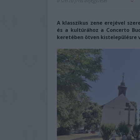
a szerző friss bejegyzései
A klasszikus zene erejével sz
és a kultúrához a Concerto B
keretében ötven kistelepülésre vi