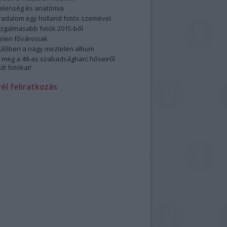
elenség és anatómia
rradalom egy holland fotós szemével
izgalmasabb fotók 2015-ből
elen fővárosiak
ülőben a nagy meztelen album
 meg a 48-as szabadságharc hőseiről
lt fotókat!
vél feliratkozás