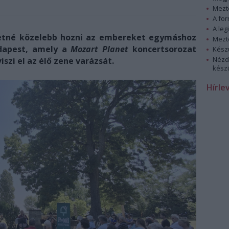
Mezt
A fo
A leg
eretné közelebb hozni az embereket egymáshoz
Mezt
udapest, amely a
Mozart Planet
koncertsorozat
Kész
Nézd
szi el az élő zene varázsát.
készü
Hírle