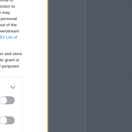
sonal or
ection to
ou may
 personal
out of the
 downstream
B’s List of
er and store
to grant or
ed purposes