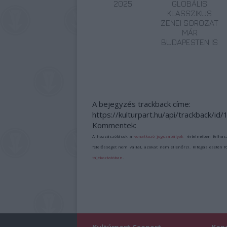
2025
GLOBÁLIS
KLASSZIKUS
ZENEI SOROZAT
MÁR
BUDAPESTEN IS
A bejegyzés trackback címe:
https://kulturpart.hu/api/trackback/i
Kommentek:
A hozzászólások a
vonatkozó jogszabályok
értelmében felhas
felelősséget nem vállal, azokat nem ellenőrzi. Kifogás esetén 
tájékoztatóban
.