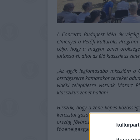
A Concerto Budapest idén év végéig ö
élményét a Petőfi Kulturális Program
célja, hogy a magyar zenei örökséget
juttassa el, ahol az élő klasszikus zen
„Az egyik legfontosabb misszióm a 
országszerte kamarakoncerteket adunk
vidéki településre viszünk Mozart 
klasszikus zenét hallani.
Hisszük, hogy a zene képes közössége
keresztül gazdagítani a mindennapoka
ország fővárosában is sor kerül.
– 
kulturpart
főzeneigazgatója, aki hozzátette: