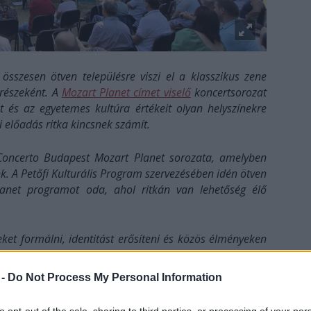
sszesen ötven településre viszi el a klasszikus zene
 részeként. A
Mozart Planet címet viselő
koncertsorozat
 és az egyetemes kultúra értékeit olyan helyszínekre
ei előadás ritka kincsnek számít.
Concerto Budapest Mozart Planet sorozata, amelyben
. A Petőfi Kulturális Program szervezésében idén ötven
Planet programot oda, ahol ritkán van lehetőség élő
ket formálni, identitást erősíteni és közös élményeken
t. A koncertekre a Liszt Intézetek meghívására nyolc
hangsúlyozta
Keller András
, a Concerto Budapest
 -
Do Not Process My Personal Information