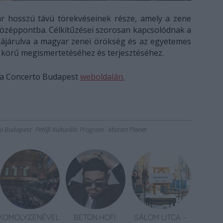
r hosszú távú törekvéseinek része, amely a zene
 középpontba. Célkitűzései szorosan kapcsolódnak a
zájárulva a magyar zenei örökség és az egyetemes
b körű megismertetéséhez és terjesztéséhez.
 a Concerto Budapest
weboldalán.
to Budapest
Petőfi Kulturális Program
Mozart Planet
KOMOLYZENÉVEL
BETON.HOFI
SÁLOM UTCA -