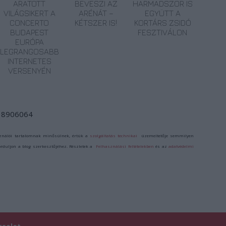
ARATOTT
BEVESZI AZ
HARMADSZOR IS
VILÁGSIKERT A
ARÉNÁT –
EGYÜTT A
CONCERTO
KÉTSZER IS!
KORTÁRS ZSIDÓ
BUDAPEST
FESZTIVÁLON
EURÓPA
LEGRANGOSABB
INTERNETES
VERSENYÉN
d/18906064
ználói tartalomnak minősülnek, értük a
szolgáltatás technikai
üzemeltetője semmilyen
forduljon a blog szerkesztőjéhez. Részletek a
Felhasználási feltételekben
és az
adatvédelmi