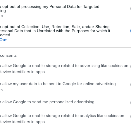
to opt-out of processing my Personal Data for Targeted
ing.
In
o opt-out of Collection, Use, Retention, Sale, and/or Sharing
ersonal Data that Is Unrelated with the Purposes for which it
lected.
Out
mekművei mellett Haydn, Mendelssohn, Bach,
Bartók és Kodály kamaraegyüttesekre komponált
ban.
consents
o allow Google to enable storage related to advertising like cookies on
ndoros, Ják, Konyár, Bicske, Karcag, Mélykút,
evice identifiers in apps.
 Törökszentmiklós, Kápolnásnyék, Nagyberény,
, Kisléta, Epöl, Apostag, Tiszadorogma, Orgovány,
o allow my user data to be sent to Google for online advertising
a, Létavértes, Jászdózsa, Halimba, Zirc, Elek,
s.
abolcs, Szamosszeg, Kismaros, Ugod, Nova, Rátka,
nyarcvashegy, Mozsgó, Iregszemcse, Cegléd,
to allow Google to send me personalized advertising.
arsány, Zsámbék és Magyaregregy.
o allow Google to enable storage related to analytics like cookies on
evice identifiers in apps.