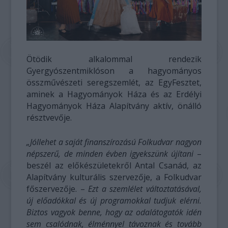
Ötödik alkalommal rendezik
Gyergyószentmiklóson a hagyományos
összművészeti seregszemlét, az EgyFesztet,
aminek a Hagyományok Háza és az Erdélyi
Hagyományok Háza Alapítvány aktív, önálló
résztvevője.
„Jóllehet a saját finanszírozású Folkudvar nagyon
népszerű, de minden évben igyekszünk újítani
–
beszél az előkészületekről Antal Csanád, az
Alapítvány kulturális szervezője, a Folkudvar
főszervezője. –
Ezt a szemlélet változtatásával,
új előadókkal és új programokkal tudjuk elérni.
Biztos vagyok benne, hogy az odalátogatók idén
sem csalódnak, élménnyel távoznak és tovább