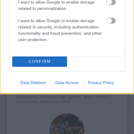
I want to allow Google to enable storage
számára vonzó, érdeklődésének megfelelő
related to personalization.
népművészeti programot.
I want to allow Google to enable storage
Információ
related to security, including authentication
functionality and fraud prevention, and other
user protection.
CONFIRM
népművészet
család
koncert
fesztivál
program
táncház
táncoktatás
gyerekkoncert
Hagyományok Háza
Gyergyószentmiklós
Folk
Összművészet
szakmai
Data Deletion
Data Access
Privacy Policy
előadások
Folkudvar
Erdélyi Hagyományok Háza
Alapítvány
Kézművesfoglalkozás
EgyFeszt
gyerektáncház
viseletmustra
Karmazsin Népi Együttes
Berecz András &
Szabó Dániel
Mese a muzsikáról