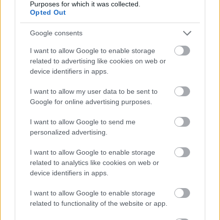
Purposes for which it was collected.
Gyergyószéket szólítja meg, s egy széleskörű
Opted Out
gyűjtést tesz közkinccsé.
Google consents
I want to allow Google to enable storage
related to advertising like cookies on web or
device identifiers in apps.
I want to allow my user data to be sent to
Google for online advertising purposes.
I want to allow Google to send me
personalized advertising.
I want to allow Google to enable storage
Elmondható, hogy minden évben egyre
related to analytics like cookies on web or
többen keresik fel a Folkudvart, a szervezők
device identifiers in apps.
idén is kétezres nagyságrendű látogatóra
I want to allow Google to enable storage
számítanak. Ez az érdeklődés annak is
related to functionality of the website or app.
köszönhető, hogy minden vendég – korra,
nemre való tekintet nélkül – megtalálja a