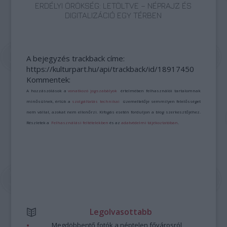
ERDÉLYI ÖRÖKSÉG: LETÖLTVE – NÉPRAJZ ÉS
DIGITALIZÁCIÓ EGY TÉRBEN
A bejegyzés trackback címe:
https://kulturpart.hu/api/trackback/id/18917450
Kommentek:
A hozzászólások a
vonatkozó jogszabályok
értelmében felhasználói tartalomnak
minősülnek, értük a
szolgáltatás technikai
üzemeltetője semmilyen felelősséget
nem vállal, azokat nem ellenőrzi. Kifogás esetén forduljon a blog szerkesztőjéhez.
Részletek a
Felhasználási feltételekben
és az
adatvédelmi tájékoztatóban
.
Legolvasottabb
Megdöbbentő fotók a néptelen fővárosról