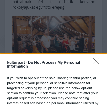
bátrabbak fel is ölthetik kedvenc
rokolyájukat egy fotó erejéig.
kulturpart -
Do Not Process My Personal
Information
If you wish to opt-out of the sale, sharing to third parties, or
Délben gyerekkoncerttel és
processing of your personal or sensitive information for
gyerektáncházzal várja a legkisebbeket a
targeted advertising by us, please use the below opt-out
Folkudvar, később a szakmai előadásoké és a
section to confirm your selection. Please note that after your
táncoktatásé a főszerep, a napot pedig az
opt-out request is processed you may continue seeing
esti koncert és az azt követő táncház zárja.
interest-based ads based on personal information utilized by
Különösen népszerű programnak