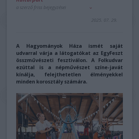
a szerző friss bejegyzései
2025. 07. 29.
A Hagyományok Háza ismét saját
udvarral várja a látogatókat az EgyFeszt
összművészeti fesztiválon. A Folkudvar
ezúttal is a népművészet színe-javát
kínálja, felejthetetlen élményekkel
minden korosztály számára.