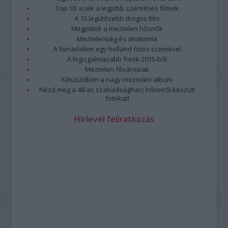
Top 10: ezek a legjobb szerelmes filmek
A 10 legütősebb drogos film
Megjöttek a meztelen hősnők
Meztelenség és anatómia
A forradalom egy holland fotós szemével
A legizgalmasabb fotók 2015-ből
Meztelen fővárosiak
Készülőben a nagy meztelen album
Nézd meg a 48-as szabadságharc hőseiről készült
fotókat!
Hírlevél feliratkozás