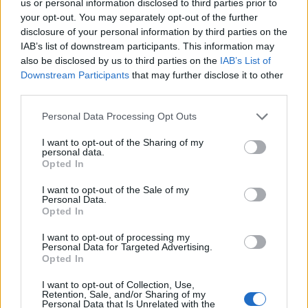
us or personal information disclosed to third parties prior to
mutatkozik a Karmazsin Népi Együttes
your opt-out. You may separately opt-out of the further
fellépése, valamint Berecz András & Szabó
disclosure of your personal information by third parties on the
Dániel koncertje
Mese a muzsikáról
címmel.
IAB’s list of downstream participants. This information may
also be disclosed by us to third parties on the
IAB’s List of
Downstream Participants
that may further disclose it to other
third parties.
Please note that this website/app uses one or more Google
Personal Data Processing Opt Outs
services and may gather and store information including but
not limited to your visit or usage behaviour. You may click to
I want to opt-out of the Sharing of my
personal data.
grant or deny consent to Google and its third-party tags to
Opted In
use your data for below specified purposes in below Google
consent section.
I want to opt-out of the Sale of my
Personal Data.
Opted In
I want to opt-out of processing my
A gyergyói hagyományőrzők sokat ígérő
Personal Data for Targeted Advertising.
bemutatkozása bizonyítja, hogy nem
Opted In
véletlenül rendezték e tájon a programokat.
I want to opt-out of Collection, Use,
A
Katonadolog – népzenei hagyaték a Gyergyói-
Retention, Sale, and/or Sharing of my
Personal Data that Is Unrelated with the
medencéből
című kiadvány bemutatója egész