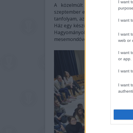
I want t
A közelmúlt eseményei is a mes
purpose
szeptember elején rekordlétszámú
tanfolyam, aztán az ismert vajdasá
I want 
Ház egy készülő kötet filmmellékl
Hagyományok Háza új kezdeménye
I want t
mesemondóversenyek módszertanán
web or d
I want t
or app.
I want t
I want t
authenti