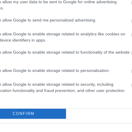
o allow my user data to be sent to Google for online advertising
ék gazdag világára irányították a figyelmet:
s.
 hallgatóval indult el a hagyományos mesemondás-
gi mesemondó, Toldi István történeteit rögzítette a
to allow Google to send me personalized advertising.
eteként, a szakmai közönség pedig megismerhette a
zését, a „
Csere-bere fogadom
” programot, amely a
o allow Google to enable storage related to analytics like cookies on
ak megújítását célozza.
evice identifiers in apps.
o allow Google to enable storage related to functionality of the website
o allow Google to enable storage related to personalization.
o allow Google to enable storage related to security, including
cation functionality and fraud prevention, and other user protection.
CONFIRM