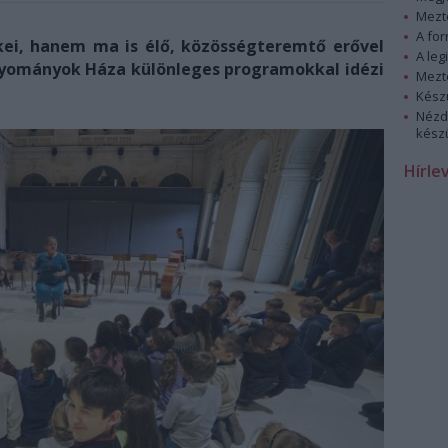
Mezt
A fo
i, hanem ma is élő, közösségteremtő erővel
A leg
gyományok Háza különleges programokkal idézi
Mezt
Kész
Nézd
készü
Hírle