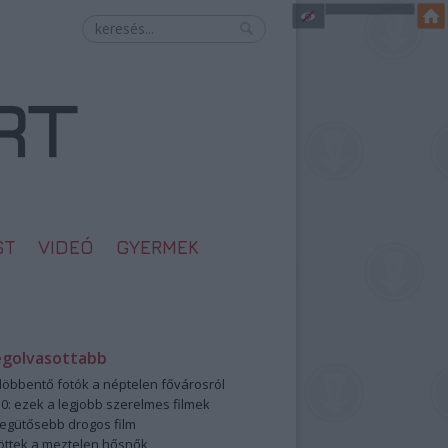
ST
VIDEÓ
GYERMEK
egolvasottabb
öbbentő fotók a néptelen fővárosról
0: ezek a legjobb szerelmes filmek
legütősebb drogos film
öttek a meztelen hősnők