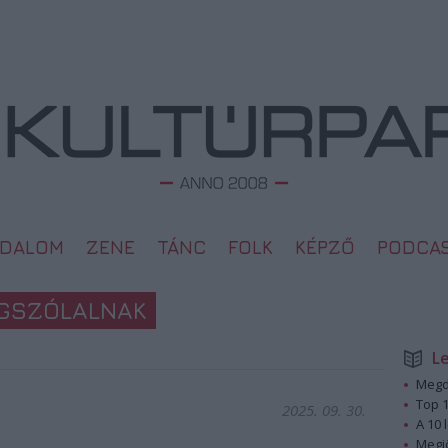
ODALOM
ZENE
TÁNC
FOLK
KÉPZŐ
PODCA
EGSZÓLALNAK
L
Megd
Top 1
2025. 09. 30.
A 10 
Megj