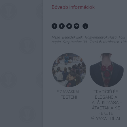
Bővebb információk
Mese
Benedek Elek
Hagyományok Háza
Folk
napja
Szeptember 30.
Terek és történetek
Ház
SZAVAKKAL
TRADÍCIÓ ÉS
FESTENI
ELEGANCIA
TALÁLKOZÁSA –
ÁTADTÁK A KIS
FEKETE
PÁLYÁZAT DÍJAIT