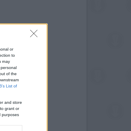
sonal or
ection to
ou may
 personal
out of the
 downstream
B’s List of
er and store
to grant or
ed purposes