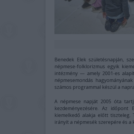
Benedek Elek születésnapján, sz
népmese-folklorizmus egyik kiem
intézmény — amely 2001-es alapí
népmesemondás hagyományának á
számos programmal készül a napra
A népmese napját 2005 óta tart
kezdeményezésére. Az időpont 
kiemelkedő alakja előtt tiszteleg
irányít a népmesék szerepére és a