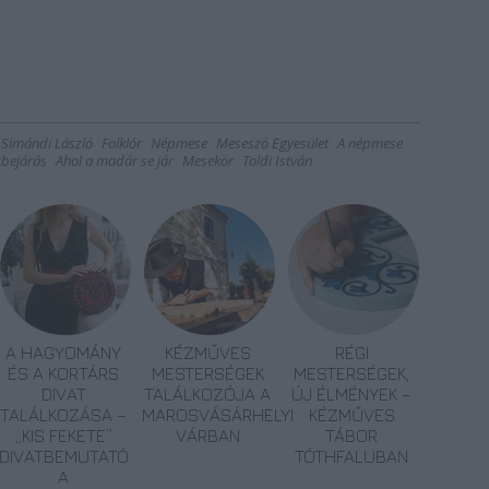
Simándi László
Folklór
Népmese
Meseszó Egyesület
A népmese
bejárás
Ahol a madár se jár
Mesekör
Toldi István
A HAGYOMÁNY
KÉZMŰVES
RÉGI
ÉS A KORTÁRS
MESTERSÉGEK
MESTERSÉGEK,
DIVAT
TALÁLKOZÓJA A
ÚJ ÉLMÉNYEK –
TALÁLKOZÁSA –
MAROSVÁSÁRHELYI
KÉZMŰVES
„KIS FEKETE”
VÁRBAN
TÁBOR
DIVATBEMUTATÓ
TÓTHFALUBAN
A