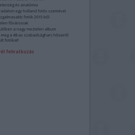
elenség és anatómia
rradalom egy holland fotós szemével
izgalmasabb fotók 2015-ből
elen fővárosiak
ülőben a nagy meztelen album
 meg a 48-as szabadságharc hőseiről
lt fotókat!
vél feliratkozás