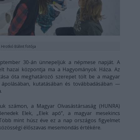
Hrotkó Bálint fotója
eptember 30-án ünnepeljük a népmese napját. A
elt hazai központja ma a Hagyományok Háza. Az
tása óta meghatározó szerepet tölt be a magyar
polásában, kutatásában és továbbadásában —
.
juk számon, a Magyar Olvasástársaság (HUNRA)
Benedek Elek, „Elek apó”, a magyar mesekincs
. Több mint húsz éve ez a nap országos figyelmet
 közösségi élőszavas mesemondás értékére.