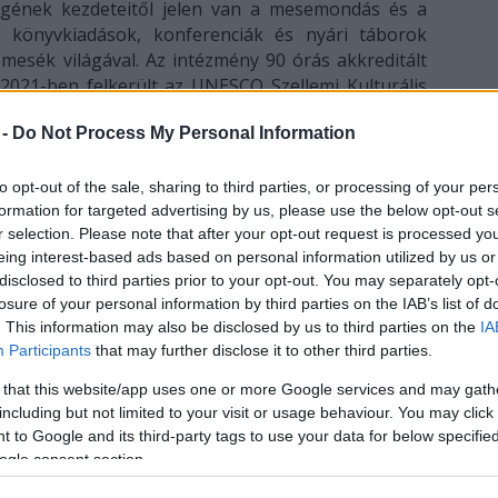
ének kezdeteitől jelen van a mesemondás és a
 könyvkiadások, konferenciák és nyári táborok
 mesék világával. Az intézmény 90 órás akkreditált
021-ben felkerült az UNESCO Szellemi Kulturális
 jógyakorlat a hagyományos szóbeli mesemondás
 -
Do Not Process My Personal Information
to opt-out of the sale, sharing to third parties, or processing of your per
formation for targeted advertising by us, please use the below opt-out s
r selection. Please note that after your opt-out request is processed y
eing interest-based ads based on personal information utilized by us or
disclosed to third parties prior to your opt-out. You may separately opt-
losure of your personal information by third parties on the IAB’s list of
. This information may also be disclosed by us to third parties on the
IA
Participants
that may further disclose it to other third parties.
 that this website/app uses one or more Google services and may gath
including but not limited to your visit or usage behaviour. You may click 
 to Google and its third-party tags to use your data for below specifi
ogle consent section.