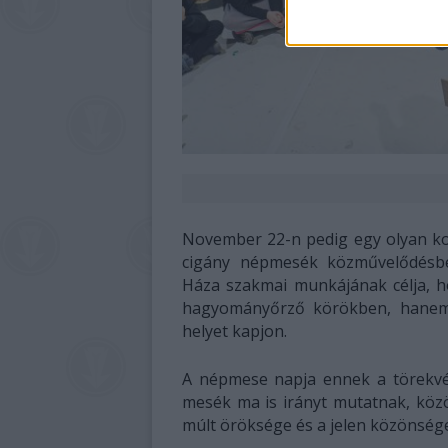
November 22-n pedig egy olyan kon
cigány népmesék közművelődésbe
Háza szakmai munkájának célja, 
hagyományőrző körökben, hanem
helyet kapjon.
A népmese napja ennek a törekvés
mesék ma is irányt mutatnak, közö
múlt öröksége és a jelen közönsége