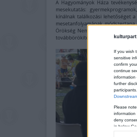
A Hagyományok Háza tevékenység
mesekutatás: gyermekprogramok,
kínálnak találkozási lehetőséget a
mesetanfolyamának módszertana 2
Örökség Nemzeti Jegyzékébe mint
kulturpart
továbbörökítésére.
If you wish 
sensitive in
confirm you
continue se
information 
further disc
participants
Downstream 
Please note
information 
deny consent
in below Go