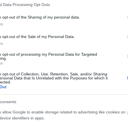
l Data Processing Opt Outs
o opt-out of the Sharing of my personal data.
In
o opt-out of the Sale of my Personal Data.
In
Dusa Gábor fotója
to opt-out of processing my Personal Data for Targeted
ing.
In
ányok Háza két programmal is készül. Szeptember
című mesés házbejáráson vehetnek részt az
o opt-out of Collection, Use, Retention, Sale, and/or Sharing
ersonal Data that Is Unrelated with the Purposes for which it
gyományos épületmustrán túl Simándi László
lected.
téneti bemutatását a hozzá kötődő mesékkel és
Out
consents
 sor kerül az immár több mint 15 éve működő
„
Ahol
y felnőttek számára kínál közösségi élőszavas
o allow Google to enable storage related to advertising like cookies on
evice identifiers in apps.
 Meseszó Egyesület együttműködésével.