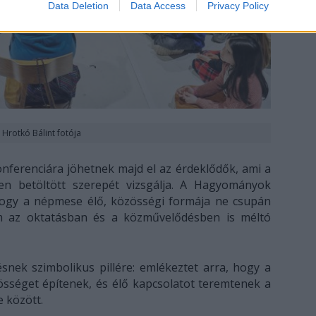
Data Deletion
Data Access
Privacy Policy
Hrotkó Bálint fotója
ferenciára jöhetnek majd el az érdeklődők, ami a
n betöltött szerepét vizsgálja. A Hagyományok
hogy a népmese élő, közösségi formája ne csupán
 az oktatásban és a közművelődésben is méltó
nek szimbolikus pillére: emlékeztet arra, hogy a
sséget építenek, és élő kapcsolatot teremtenek a
 között.