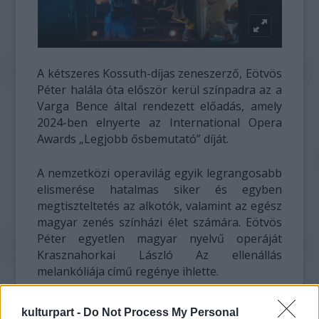
A kétszeres Kossuth-díjas zeneszerző, Eötvös
Péter halála óta először kerül színpadra az a
Varga Bence által rendezett előadás, amely
2024-ben elnyerte az International Opera
Awards „Legjobb ősbemutató” díját.
A nemzetközi operavilág egyik legrangosabb
elismerése hatalmas siker és egyben
megtiszteltetés az alkotók, valamint az egész
magyar zenés színházi élet számára. Eötvös
Péter egyetlen magyar nyelvű operáját
Krasznahorkai László Az ellenállás
melankóliája című regénye ihlette.
kulturpart -
Do Not Process My Personal