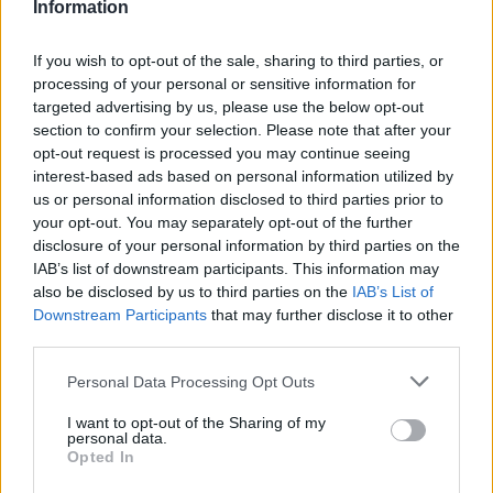
Information
If you wish to opt-out of the sale, sharing to third parties, or
processing of your personal or sensitive information for
targeted advertising by us, please use the below opt-out
section to confirm your selection. Please note that after your
opt-out request is processed you may continue seeing
interest-based ads based on personal information utilized by
us or personal information disclosed to third parties prior to
your opt-out. You may separately opt-out of the further
disclosure of your personal information by third parties on the
IAB’s list of downstream participants. This information may
A produkció különleges zenei világa és
also be disclosed by us to third parties on the
IAB’s List of
vizuális atmoszférája újra megelevenedik az
Downstream Participants
that may further disclose it to other
Eiffel Műhelyház színpadán, három
third parties.
alkalommal – a premierhez hűen Szennai
Please note that this website/app uses one or more Google
Kálmán vezényletével és Haja Zsolt
Personal Data Processing Opt Outs
services and may gather and store information including but
címszereplésével.
not limited to your visit or usage behaviour. You may click to
I want to opt-out of the Sharing of my
personal data.
grant or deny consent to Google and its third-party tags to
Opted In
Eötvös Péter: Valuska
use your data for below specified purposes in below Google
Helyszín: Eiffel Műhelyház
consent section.