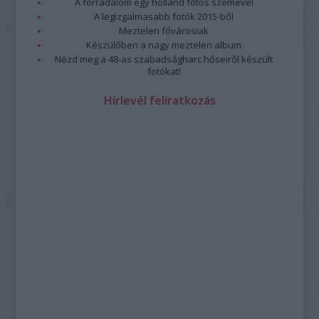
A forradalom egy holland fotós szemével
A legizgalmasabb fotók 2015-ből
Meztelen fővárosiak
Készülőben a nagy meztelen album
Nézd meg a 48-as szabadságharc hőseiről készült
fotókat!
Hírlevél feliratkozás