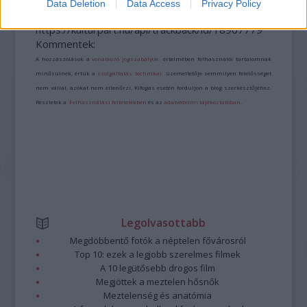
Data Deletion
Data Access
Privacy Policy
A bejegyzés trackback címe:
https://kulturpart.hu/api/trackback/id/18967779
Kommentek:
A hozzászólások a
vonatkozó jogszabályok
értelmében felhasználói tartalomnak
minősülnek, értük a
szolgáltatás technikai
üzemeltetője semmilyen felelősséget
nem vállal, azokat nem ellenőrzi. Kifogás esetén forduljon a blog szerkesztőjéhez.
Részletek a
Felhasználási feltételekben
és az
adatvédelmi tájékoztatóban
.
Legolvasottabb
Megdöbbentő fotók a néptelen fővárosról
Top 10: ezek a legjobb szerelmes filmek
A 10 legütősebb drogos film
Megjöttek a meztelen hősnők
Meztelenség és anatómia