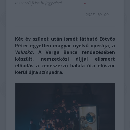
a szerző friss bejegyzései
2025. 10. 09.
Két év szünet után ismét látható Eötvös
Péter egyetlen magyar nyelvű operája, a
Valuska
. A Varga Bence rendezésében
készült, nemzetközi díjjal elismert
előadás a zeneszerző halála óta először
kerül újra színpadra.