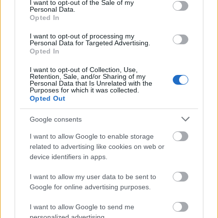
I want to opt-out of the Sale of my
Időpontok:
Personal Data.
Opted In
• 2025. október 17., 19:00
• 2025. október 19., 11:00
I want to opt-out of processing my
• 2025. október 24., 19:00
Personal Data for Targeted Advertising.
Opted In
I want to opt-out of Collection, Use,
Retention, Sale, and/or Sharing of my
Personal Data that Is Unrelated with the
Purposes for which it was collected.
Opera
Krasznahorkai László
Eötvös Péter
Haja Zsolt
Opted Out
Szennai Kálmán
Valuska
Varga Bence
Eiffel Műhelyház
Google consents
I want to allow Google to enable storage
related to advertising like cookies on web or
device identifiers in apps.
I want to allow my user data to be sent to
Google for online advertising purposes.
KRASZNAHORKAI LÁSZLÓ NOBEL-DÍJAS ÍRÓ
VILÁGA SZENTENDRÉN – OKTÓBER VÉGÉIG
I want to allow Google to send me
LÁTHATÓ A MINDUNTALAN KIÁLLÍTÁS
personalized advertising.