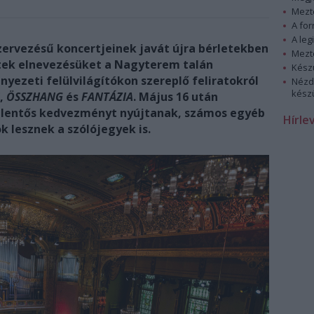
Mezt
A fo
A leg
szervezésű koncertjeinek javát újra bérletekben
Mezt
etek elnevezésüket a Nagyterem talán
Kész
nyezeti felülvilágítókon szereplő feliratokról
Nézd
készü
,
ÖSSZHANG
és
FANTÁZIA
.
Május 16 után
jelentős kedvezményt nyújtanak, számos egyéb
Hírle
 lesznek a szólójegyek is.