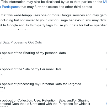
. This information may also be disclosed by us to third parties on the
IA
ból is játszik, október 28-án
Berecz Mihály
Bach
Participants
that may further disclose it to other third parties.
ber 24-én
Fejérvári Zoltán
Janáček, Schumann és
 that this website/app uses one or more Google services and may gath
urtág
Játékok
ciklusának részleteit, december 9-én
including but not limited to your visit or usage behaviour. You may click 
umann és Schönberg alkotásaiból válogat.
 to Google and its third-party tags to use your data for below specifi
ogle consent section.
lti Teremben
a közös muzsikálás lényegét ragadja
tő egységet. Szeptember 30-án egy tiltott szerelem
l Data Processing Opt Outs
oratrión keresztül Simon Izabella, Langer Ágnes és
któber 27-én
Gulyás Márta, Szabadi Vilmos, Farkas
o opt-out of the Sharing of my personal data.
Ludmány Dénes
emigráns magyar zeneszerzők
In
zárásaként pedig december 10-én Berecz Mihály,
eik
Schumann és Brahms kompozícióval várja a
o opt-out of the Sale of my Personal Data.
In
rnap délután
a szabadság és a képzelet tere: a
to opt-out of processing my Personal Data for Targeted
ing.
zat új, bérletes formájában is könnyed, mégis
In
hardt Gábor értő magyarázataival. Október 4-én
ongor
a szonátairodalom remekeit hozzák el,
o opt-out of Collection, Use, Retention, Sale, and/or Sharing
ersonal Data that Is Unrelated with the Purposes for which it
let Sebestyén
koncertje Pablo Casals örökségét
lected.