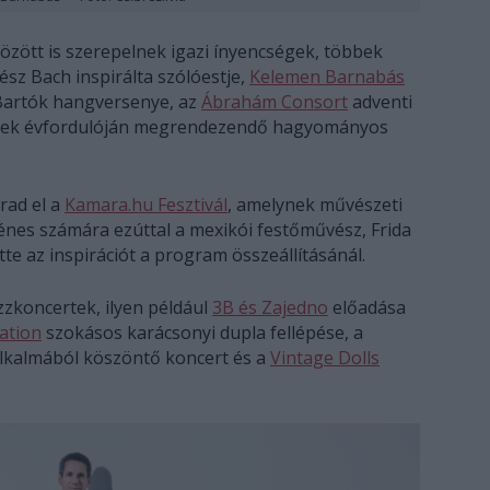
özött is szerepelnek igazi ínyencségek, többek
sz Bach inspirálta szólóestje,
Kelemen Barnabás
artók hangversenye, az
Ábrahám Consort
adventi
nek évfordulóján megrendezendő hagyományos
rad el a
Kamara.hu Fesztivál
, amelynek művészeti
Dénes számára ezúttal a mexikói festőművész, Frida
tte az inspirációt a program összeállításánál.
zzkoncertek, ilyen például
3B és Zajedno
előadása
ation
szokásos karácsonyi dupla fellépése, a
 alkalmából köszöntő koncert és a
Vintage Dolls