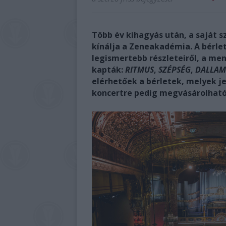
Több év kihagyás után, a saját 
kínálja a Zeneakadémia. A bérl
legismertebb részleteiről, a men
kapták:
RITMUS
,
SZÉPSÉG
,
DALLAM
elérhetőek a bérletek, melyek 
koncertre pedig megvásárolhatók