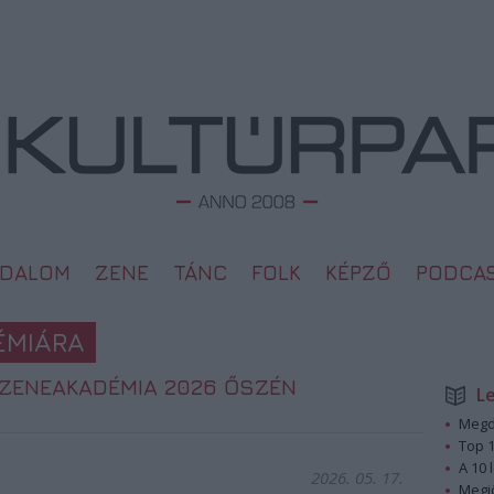
ODALOM
ZENE
TÁNC
FOLK
KÉPZŐ
PODCA
ÉMIÁRA
A ZENEAKADÉMIA 2026 ŐSZÉN
L
Megd
Top 1
A 10 
2026. 05. 17.
Megj