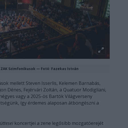
 ZAK Szimfonikusok — Fotó: Fazekas István
ok mellett Steven Isserlis, Kelemen Barnabás,
jon Dénes, Fejérvári Zoltán, a Quatuor Modigliani,
négyes vagy a 2025-ös Bartók Világverseny
hetségünk, így érdemes alaposan átböngészni a
üttesei
koncertjei a zene legősibb mozgatóerejét