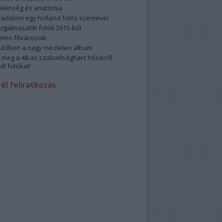
elenség és anatómia
rradalom egy holland fotós szemével
izgalmasabb fotók 2015-ből
elen fővárosiak
ülőben a nagy meztelen album
 meg a 48-as szabadságharc hőseiről
lt fotókat!
vél feliratkozás