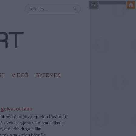
ST
VIDEÓ
GYERMEK
egolvasottabb
öbbentő fotók a néptelen fővárosról
0: ezek a legjobb szerelmes filmek
legütősebb drogos film
öttek a meztelen hősnők