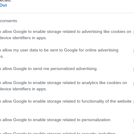
lice
barokk utazása Itáliától Angliáig vezet.
Out
-kukacok Akadémiája
matinésorozat változatlanul a
consents
a a 10–15 éveseknek. A Solti Teremben immár
o allow Google to enable storage related to advertising like cookies on
t
Dalfőző matiné
sorozat koncertjei Mona Dániel
evice identifiers in apps.
t készülnek a zeneművek különféle zenei stílusban.
ú tűzön
, az október 18-i
Egy csipet újdonság
, a
o allow my user data to be sent to Google for online advertising
és a december 20-i
Habosra kevert jazz
című
s.
kintést adnak a zene világába. A délelőtti
15 órakor kezdődnek a Solti Teremben. Bérletek
to allow Google to send me personalized advertising.
a pedig
ide kattintva
érhetők el, de természetesen
o allow Google to enable storage related to analytics like cookies on
evice identifiers in apps.
ez foglalkozásokat a Zeneakadémia a még
o allow Google to enable storage related to functionality of the website
kacok brand részeként:
Simon Izabella
, míg a felújított
zenés beavató foglalkozások
6–8
t a zene világába.
o allow Google to enable storage related to personalization.
o allow Google to enable storage related to security, including