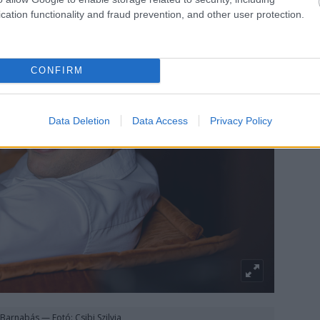
cation functionality and fraud prevention, and other user protection.
CONFIRM
Data Deletion
Data Access
Privacy Policy
Barnabás — Fotó: Csibi Szilvia