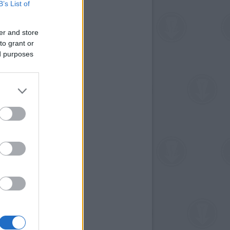
B’s List of
er and store
to grant or
ed purposes