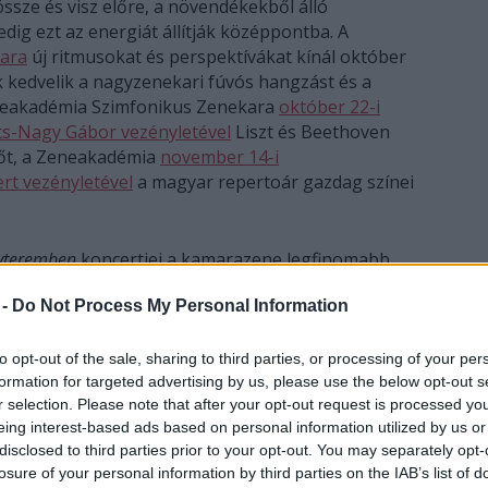
 össze és visz előre, a növendékekből álló
dig ezt az energiát állítják középpontba. A
ara
új ritmusokat és perspektívákat kínál október
ik kedvelik a nagyzenekari fúvós hangzást és a
eneakadémia Szimfonikus Zenekara
október 22-i
ács-Nagy Gábor vezényletével
Liszt és Beethoven
őt, a Zeneakadémia
november 14-i
rt vezényletével
a magyar repertoár gazdag színei
yteremben
koncertjei a kamarazene legfinomabb
alú művészekkel. November 3-án
Julianna Avdejeva és
 -
Do Not Process My Personal Information
osz mesterművekkel érkezik, november 26-án a
umi koncertje
a hagyomány és megújulás
n pedig
Steven Isserlis, Veronika Eberle és Várjon
to opt-out of the sale, sharing to third parties, or processing of your per
formation for targeted advertising by us, please use the below opt-out s
elmélyült, bensőséges zenei élményt nyújtva.
r selection. Please note that after your opt-out request is processed y
eing interest-based ads based on personal information utilized by us or
emben
a zene legközvetlenebb megszólalásáról, a
disclosed to third parties prior to your opt-out. You may separately opt-
ongorairodalom sokszínűségét mutatja meg négy
losure of your personal information by third parties on the IAB’s list of
któber 3-án
Balog József
Chopin és Ravel művei