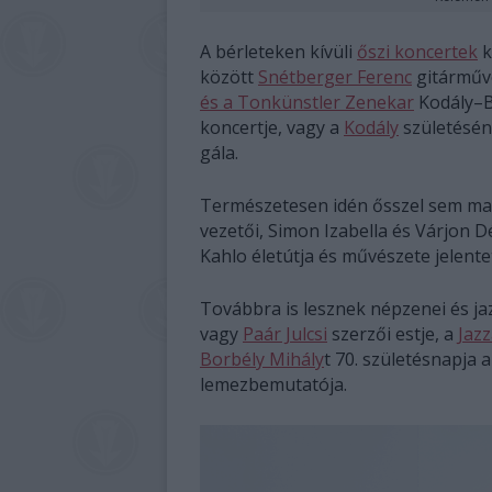
A bérleteken kívüli
őszi koncertek
k
között
Snétberger Ferenc
gitárművé
és a Tonkünstler Zenekar
Kodály–B
koncertje, vagy a
Kodály
születésé
gála.
Természetesen idén ősszel sem ma
vezetői, Simon Izabella és Várjon 
Kahlo életútja és művészete jelente
Továbbra is lesznek népzenei és ja
vagy
Paár Julcsi
szerzői estje, a
Jazz
Borbély Mihály
t 70. születésnapja
lemezbemutatója.