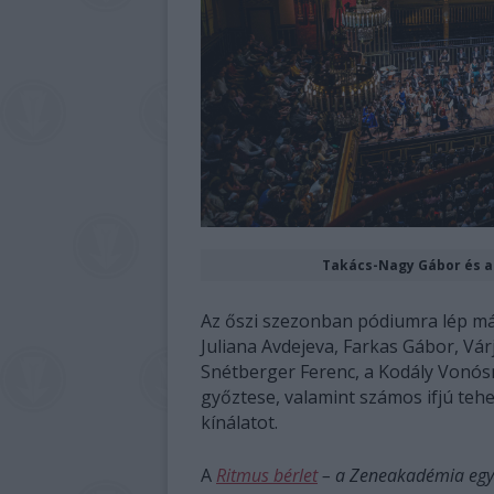
Takács-Nagy Gábor és a
Az őszi szezonban pódiumra lép más
Juliana Avdejeva, Farkas Gábor, Vár
Snétberger Ferenc, a Kodály Vonós
győztese, valamint számos ifjú te
kínálatot.
A
Ritmus bérlet
– a Zeneakadémia egy