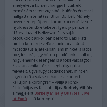
amelyeket a koncert hangjai hívtak elő
memóriám rejtett zugaiból. Különös érzéssel
hallgattam tehát (az itthon Borbély Műhely
néven szereplő) zenekarom koncertfelvételét
nyolc esztendő elteltével. Igen, ja persze, a
’17-es „Jazz előszilveszter”... A saját
produkcióit akkoriban beindító Baló Pisti
utolsó koncertje velünk... micsoda búcsú...
micsoda tűz a játékában, ami minket is lázba
hoz, inspirál, egy húron pendülünk – hallom,
hogy emelnek el engem is a földi valóságtól.
S, aztán, amikor ők is meghallgatják a
felvételt, ugyanúgy csodálkoznak, mint én,
egyöntetű a válasz tehát: ez a koncert
kerüljön a korongra!” – vallja a Fonó-
életműdíjas és Kossut- díjas
Borbély Mihály
a megjelent
Borbély Mihály Quartet: Live
at Fonó
című korongról.