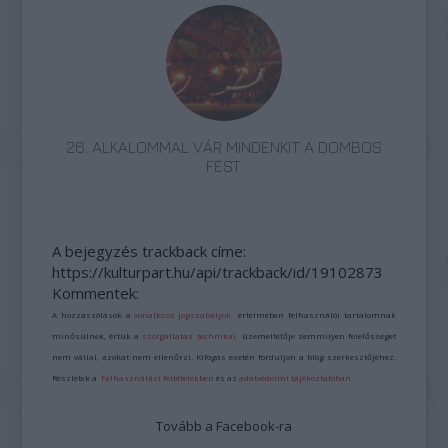
26. ALKALOMMAL VÁR MINDENKIT A DOMBOS
FEST
A bejegyzés trackback címe:
https://kulturpart.hu/api/trackback/id/19102873
Kommentek:
A hozzászólások a
vonatkozó jogszabályok
értelmében felhasználói tartalomnak
minősülnek, értük a
szolgáltatás technikai
üzemeltetője semmilyen felelősséget
nem vállal, azokat nem ellenőrzi. Kifogás esetén forduljon a blog szerkesztőjéhez.
Részletek a
Felhasználási feltételekben
és az
adatvédelmi tájékoztatóban
.
Tovább a Facebook-ra