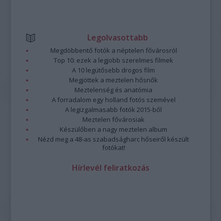
Legolvasottabb
Megdöbbentő fotók a néptelen fővárosról
Top 10: ezek a legjobb szerelmes filmek
A 10 legütősebb drogos film
Megjöttek a meztelen hősnők
Meztelenség és anatómia
A forradalom egy holland fotós szemével
A legizgalmasabb fotók 2015-ből
Meztelen fővárosiak
Készülőben a nagy meztelen album
Nézd meg a 48-as szabadságharc hőseiről készült
fotókat!
Hírlevél feliratkozás