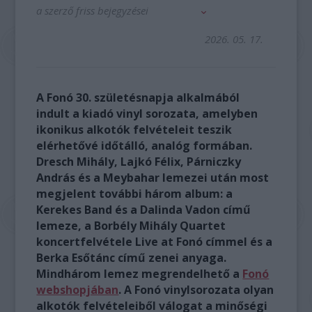
a szerző friss bejegyzései
2026. 05. 17.
A Fonó 30. születésnapja alkalmából
indult a kiadó vinyl sorozata, amelyben
ikonikus alkotók felvételeit teszik
elérhetővé időtálló, analóg formában.
Dresch Mihály, Lajkó Félix, Párniczky
András és a Meybahar lemezei után most
megjelent további három album: a
Kerekes Band és a Dalinda Vadon című
lemeze, a Borbély Mihály Quartet
koncertfelvétele Live at Fonó címmel és a
Berka Esőtánc című zenei anyaga.
Mindhárom lemez megrendelhető a
Fonó
webshopjában
. A Fonó vinylsorozata olyan
alkotók felvételeiből válogat a minőségi