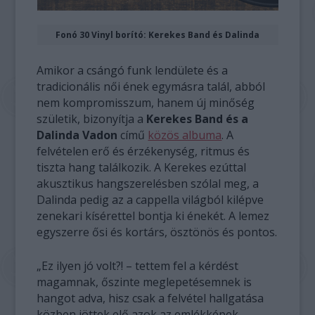
Fonó 30 Vinyl borító: Kerekes Band és Dalinda
Amikor a csángó funk lendülete és a
tradicionális női ének egymásra talál, abból
nem kompromisszum, hanem új minőség
születik, bizonyítja a
Kerekes Band és a
Dalinda Vadon
című
közös albuma
. A
felvételen erő és érzékenység, ritmus és
tiszta hang találkozik. A Kerekes ezúttal
akusztikus hangszerelésben szólal meg, a
Dalinda pedig az a cappella világból kilépve
zenekari kísérettel bontja ki énekét. A lemez
egyszerre ősi és kortárs, ösztönös és pontos.
„Ez ilyen jó volt?! – tettem fel a kérdést
magamnak, őszinte meglepetésemnek is
hangot adva, hisz csak a felvétel hallgatása
közben jöttek elő azok az emlékképek,