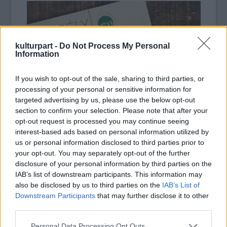
kulturpart -
Do Not Process My Personal
Information
If you wish to opt-out of the sale, sharing to third parties, or
processing of your personal or sensitive information for
targeted advertising by us, please use the below opt-out
section to confirm your selection. Please note that after your
opt-out request is processed you may continue seeing
interest-based ads based on personal information utilized by
us or personal information disclosed to third parties prior to
your opt-out. You may separately opt-out of the further
disclosure of your personal information by third parties on the
IAB’s list of downstream participants. This information may
also be disclosed by us to third parties on the
IAB’s List of
Fonó 30 Vinyl borító: Borbély Mihály Quartet
Downstream Participants
that may further disclose it to other
third parties.
A
Berka
koncertrepertoárjának alapját
Please note that this website/app uses one or more Google
Personal Data Processing Opt Outs