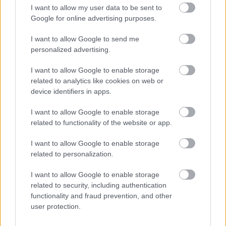
I want to allow my user data to be sent to
Google for online advertising purposes.
I want to allow Google to send me
personalized advertising.
I want to allow Google to enable storage
related to analytics like cookies on web or
device identifiers in apps.
I want to allow Google to enable storage
related to functionality of the website or app.
I want to allow Google to enable storage
related to personalization.
Fonó 30 Vinyl borító: Berka — ESŐTÁNC inconcert
I want to allow Google to enable storage
A sorozat első négy megjelent albuma között
related to security, including authentication
szerepel a friss Fonogram-életműdíjas és
functionality and fraud prevention, and other
user protection.
Kossuth-díajs Dresch Mihály "Reptető" című
albuma, amelyen a Vonós Quartet-tel