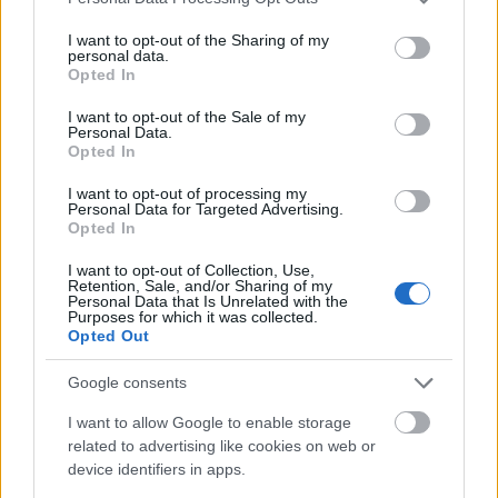
zenekari munkásságuk 20 éves táncházas
services and may gather and store information including but
tapasztalata adja. A magukat Progresszív
not limited to your visit or usage behaviour. You may click to
I want to opt-out of the Sharing of my
Folk stílusba soroló zenekar a birtokában
personal data.
grant or deny consent to Google and its third-party tags to
Opted In
lévő dallamkincset ötvözi a városi zenészt érő
use your data for below specified purposes in below Google
sokféle zenei hatással, hangszerekkel. Így a
consent section.
I want to opt-out of the Sale of my
moldvai, somogyi, gyimesi, esetleg a
Personal Data.
Opted In
középkori tavernák homályából kiemelt
dallamok, vagy csángó költők versei nagyon
I want to opt-out of processing my
izgalmas, érdekes, egyedi hangzásban
Personal Data for Targeted Advertising.
Opted In
csendülnek fel, összeFONÓdva azzal a
környezettel, amiben élünk. A zenekar
I want to opt-out of Collection, Use,
korábbi munkásságáért Fonó díjat kapott
Retention, Sale, and/or Sharing of my
Personal Data that Is Unrelated with the
2022-ben, az elmúlt 25 év legjobb táncháza
Purposes for which it was collected.
kategóriában, és 2023-ban Táncház Érme
Opted Out
díjat vehetett át.
A Berka: Esőtánc című
Google consents
bakelit elérhető
a Fonó weboldalán.
I want to allow Google to enable storage
related to advertising like cookies on web or
device identifiers in apps.