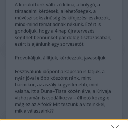
A körülöttünk változó klíma, a bolygó, a
társadalmi kérdések, a lehetőségek, a
művészi sokszínűség és kifejezési eszközök,
mind-mind témát adnak nékünk. Ezért is
gondoljuk, hogy a 4 nap újratervezés
segíthet bennünket pár dolog tisztázásában,
ezért is ajánlunk egy sorvezetőt.
Provokáljuk, állítjuk, kérdezzük, javasoljuk:
Fesztiválunk időpontja kapcsán is látjuk, a
nyár jóval előbb köszönt ránk, mint
bármikor, az aszály kegyetlenebb, mint
valaha, itt a Duna–Tisza közén élve, a Krivaja
vízhozamán is csodálkozva – élhető közeg-e
még ez az Alföld? Mit teszünk a vizeinkkel,
mik a válaszaink??
Mi, vajdasági magyarok, milyen iránytűvel