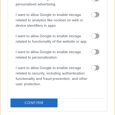
personalized advertising.
ahogy Nagy Csomor András és zenekara
először ad koncertet a Délvidéken, míg a
I want to allow Google to enable storage
zárónap nagy koncertjeit a fiatal BashElán és
related to analytics like cookies on web or
Ferenczi György és a1Pesti rackák adják!”
device identifiers in apps.
I want to allow Google to enable storage
related to functionality of the website or app.
I want to allow Google to enable storage
related to personalization.
I want to allow Google to enable storage
related to security, including authentication
functionality and fraud prevention, and other
user protection.
CONFIRM
DombosFest Fényfestés