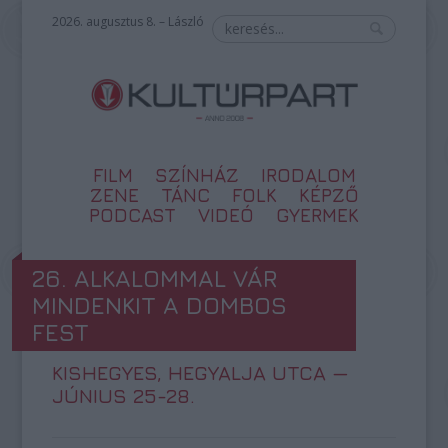
2026. augusztus 8. – László
FILM
SZÍNHÁZ
IRODALOM
ZENE
TÁNC
FOLK
KÉPZŐ
PODCAST
VIDEÓ
GYERMEK
26. ALKALOMMAL VÁR
MINDENKIT A DOMBOS
FEST
KISHEGYES, HEGYALJA UTCA —
JÚNIUS 25-28.