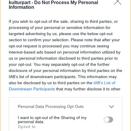
kulturpart -
Do Not Process My Personal
rendelkezünk? Ti, vajdasági magyar fiatalok
Information
milyen elvárással vagytok a „hatalmasok”, az
idősebb generáció irányába? Lekövetitek
If you wish to opt-out of the sale, sharing to third parties, or
vagy alakítjátok a mindennapokat?
processing of your personal or sensitive information for
targeted advertising by us, please use the below opt-out
Hova tovább politika? Talán mégsem Észak-
section to confirm your selection. Please note that after your
Koreában élünk, ahol családi ágon öröklődik
opt-out request is processed you may continue seeing
a hatalomátadás és diktálás…tényleg ezt
interest-based ads based on personal information utilized by
akarjuk, ezt érdemeljük? Nem furcsa, hogy
us or personal information disclosed to third parties prior to
évtizedek óta a más véleményen lévőknek
your opt-out. You may separately opt-out of the further
annyi, ahogy a szervilis párthűség felülír
disclosure of your personal information by third parties on the
IAB’s list of downstream participants. This information may
minden rációt? Meddig is?
also be disclosed by us to third parties on the
IAB’s List of
Downstream Participants
that may further disclose it to other
Művészet és határaink – legyen szó zenéről,
third parties.
irodalomról, képzőművészetről – ez a vidék
rengeteg tehetséget, sztárt termelt….van
Please note that this website/app uses one or more Google
Personal Data Processing Opt Outs
utánpótlás, hol a kritikai él a művészetből,
services and may gather and store information including but
not limited to your visit or usage behaviour. You may click to
I want to opt-out of the Sharing of my
hol a tartalékunk? Kerekasztalokkal,
personal data.
grant or deny consent to Google and its third-party tags to
kiállításokkal és sok-sok zenével keressük a
Opted In
use your data for below specified purposes in below Google