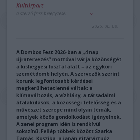
Kultúrpart
a szerző friss bejegyzései
2026. 06. 08.
A Dombos Fest 2026-ban a „4 nap
újratervezés” mottóval várja közönségét
a kishegyesi löszfal alatt – az egykori
szemétdomb helyén. A szervezők szerint
korunk legfontosabb kérdései
megkerülhetetlenné váltak: a
klímaváltozás, a vízhiány, a társadalmi
átalakulások, a közösségi felelősség és a
művészet szerepe mind olyan témák,
amelyek közös gondolkodást igényelnek.
A zenei program idén is rendkívül
sokszínű. Fellép többek között Szarka
Tamás, Koszika, a japán gitárvirtuóz