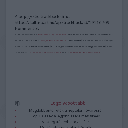
A bejegyzés trackback címe:
https://kulturpart.hu/api/trackback/id/19116709
Kommentek:
A hozzászólások a
vonatkozó jogszabályok
értelmében felhasználói tartalomnak
minősülnek, értük a
szolgáltatás technikai
üzemeltetője semmilyen felelősséget
nem vállal, azokat nem ellenőrzi. Kifogás esetén forduljon a blog szerkesztőjéhez.
Részletek a
Felhasználási feltételekben
és az
adatvédelmi tájékoztatóban
.
Legolvasottabb
Megdöbbentő fotók a néptelen fővárosról
Top 10: ezek a legjobb szerelmes filmek
A 10 legütősebb drogos film
Megjöttek a meztelen hősnők