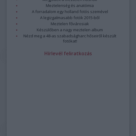
Meztelenség és anatómia
A forradalom egy holland fotós szemével
A legizgalmasabb fotók 2015-ből
Meztelen fővárosiak
Készülőben a nagy meztelen album
Nézd meg a 48-as szabadságharc hőseiről készült
fotókat!
Hírlevél feliratkozás