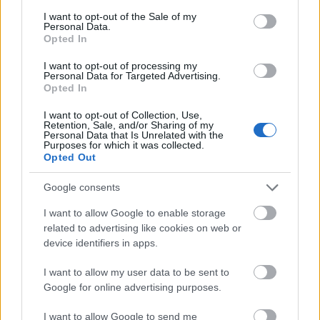
válaszokat!
consent section.
I want to opt-out of the Sale of my
Personal Data.
A közkedvelt Dombos Remix irodalmi sorozat
Opted In
idei kiemelt előadói: Szajbély Mihály, Tompa
I want to opt-out of processing my
Andrea, Kollár Árpád, Grecsó Krisztián,
Personal Data for Targeted Advertising.
Bognár Péter. A délutáni beszélgetésben,
Opted In
megnyitóban a vajdasági magyarokat érintő
I want to opt-out of Collection, Use,
kérdéseket boncolgatják szociológusok, fiatal
Retention, Sale, and/or Sharing of my
értelmiségiek, művészek – már ezen új
Personal Data that Is Unrelated with the
Purposes for which it was collected.
hangok miatt is érdemes lesz Kishegyesre
Opted Out
hangolódnia a közéletnek.
Google consents
A Dombos Fest zenei kínálatát a sokszínűség
I want to allow Google to enable storage
jellemzi idén is, Felvidékről Szarka Tamás,
related to advertising like cookies on web or
Erdélyből Koszika, Japánból Kenta Hayashi
device identifiers in apps.
érkezik. Népzenei csemegének ígérkezik a
hazai Fokos és az erdélyi Tokos közös
I want to allow my user data to be sent to
koncertje, ahogy a világzenei formációk
Google for online advertising purposes.
koncertjei pedig a bulikat alapozzák meg. Itt
lesz Mohácsról a Poklade, a Besh o droM,
I want to allow Google to send me