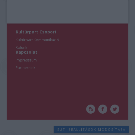
Kultúrpart Csoport
Kultúrpart Kommunikáció
Rólunk
Kapcsolat
Impresszum
Partnereink
SÜTI BEÁLLÍTÁSOK MÓDOSÍTÁSA