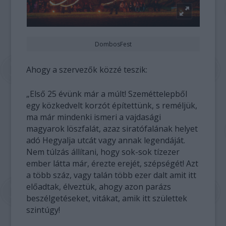
DombosFest
Ahogy a szervezők közzé teszik:
„Első 25 évünk már a múlt! Szeméttelepből
egy közkedvelt korzót építettünk, s reméljük,
ma már mindenki ismeri a vajdasági
magyarok löszfalát, azaz siratófalának helyet
adó Hegyalja utcát vagy annak legendáját.
Nem túlzás állítani, hogy sok-sok tízezer
ember látta már, érezte erejét, szépségét! Azt
a több száz, vagy talán több ezer dalt amit itt
előadtak, élveztük, ahogy azon parázs
beszélgetéseket, vitákat, amik itt születtek
szintúgy!