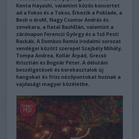
Kenta Hayashi, valamint közös koncertet
ad a Fokos és a Tokos. Érkezik a Poklade, a
Besh o droM, Nagy Csomor András és
zenekara, a fiatal BashElán, valamint a
zárónapon Ferenczi György és a 1ső Pesti
Rackák. A Dombos Remix irodalmi sorozat
vendégei között szerepel Szajbély Mihály,
Tompa Andrea, Kollár Árpád, Grecsó
Krisztián és Bognár Péter. A délutáni
beszélgetések és kerekasztalok új
hangokat és friss nézőpontokat hoznak a
vajdasági magyar közéletbe.