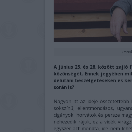
Horvát
A június 25. és 28. között zajló
közönségét. Ennek jegyében mil
délutáni beszélgetéseken és ke
során is?
Nagyon itt az ideje összetettebb 
sokszínű, ellentmondásos, ugyan
cigányok, horvátok és persze magy
nehezedik rájuk, ez a vidék virá
egyszer azt mondta, ide nem lehet 