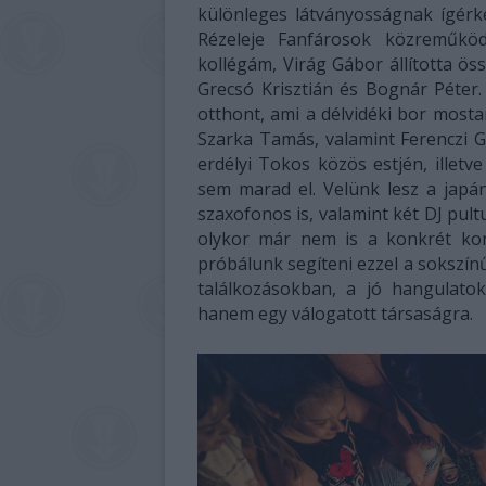
különleges látványosságnak ígérk
Rézeleje Fanfárosok közreműkö
kollégám, Virág Gábor állította ö
Grecsó Krisztián és Bognár Péter
otthont, ami a délvidéki bor mostan
Szarka Tamás, valamint Ferenczi G
erdélyi Tokos közös estjén, illet
sem marad el. Velünk lesz a japán
szaxofonos is, valamint két DJ pult
olykor már nem is a konkrét kon
próbálunk segíteni ezzel a sokszínű
találkozásokban, a jó hangulat
hanem egy válogatott társaságra.