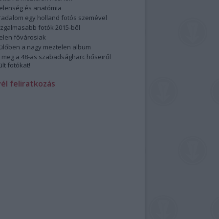
elenség és anatómia
rradalom egy holland fotós szemével
izgalmasabb fotók 2015-ből
elen fővárosiak
ülőben a nagy meztelen album
 meg a 48-as szabadságharc hőseiről
lt fotókat!
vél feliratkozás