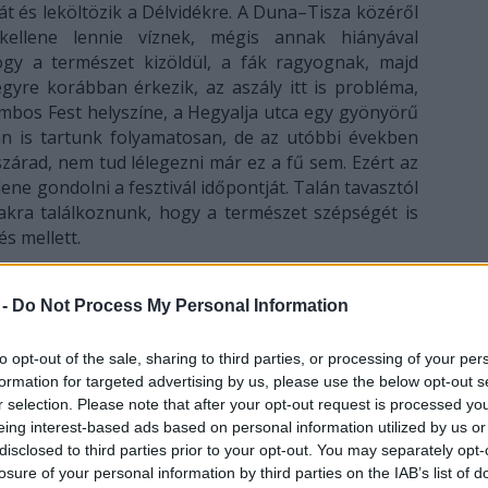
át és leköltözik a Délvidékre. A Duna–Tisza közéről
kellene lennie víznek, mégis annak hiányával
ogy a természet kizöldül, a fák ragyognak, majd
egyre korábban érkezik, az aszály itt is probléma,
ombos Fest helyszíne, a Hegyalja utca egy gyönyörű
n is tartunk folyamatosan, de az utóbbi években
szárad, nem tud lélegezni már ez a fű sem. Ezért az
ene gondolni a fesztivál időpontját. Talán tavasztól
akra találkoznunk, hogy a természet szépségét is
s mellett.
ákat is felvetettek felhívásukban.
 -
Do Not Process My Personal Information
élvidék rengeteg értelmiségit és művészt ad a
to opt-out of the sale, sharing to third parties, or processing of your per
lmennek, leginkább Budapestre, tehát a kirajzás
formation for targeted advertising by us, please use the below opt-out s
sbé. Ebben a politika is szerepet játszik.
r selection. Please note that after your opt-out request is processed y
ltozott a közhangulat, a Délvidéken azonban még
eing interest-based ads based on personal information utilized by us or
 a Dombos Fest köré szerveződő értelmiség itt
disclosed to third parties prior to your opt-out. You may separately opt-
onban, épp emiatt is, szeretnénk olyan alkalmakat
losure of your personal information by third parties on the IAB’s list of