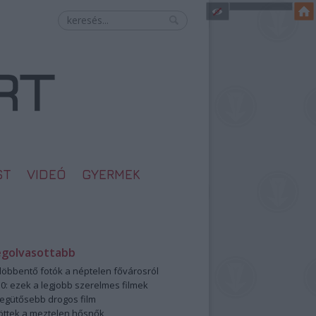
ST
VIDEÓ
GYERMEK
egolvasottabb
öbbentő fotók a néptelen fővárosról
0: ezek a legjobb szerelmes filmek
legütősebb drogos film
öttek a meztelen hősnők