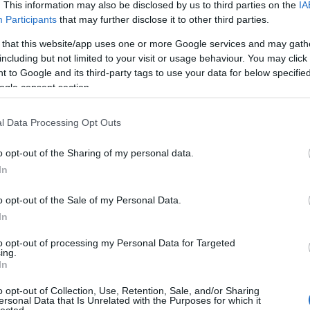
k hazajönnek, megmutatják, min dolgoznak, hozzák
. This information may also be disclosed by us to third parties on the
IA
kat vagy tanítványaikat, így kölcsönösen mindenki
Participants
that may further disclose it to other third parties.
letnek itt is. Arról nem is beszélve, hogy gyönyörű
 that this website/app uses one or more Google services and may gath
a, Újvidék, hogy csak néhányat említsek, de sajnos
including but not limited to your visit or usage behaviour. You may click 
is tartanak attól, hogy Szerbiába látogassanak.
 to Google and its third-party tags to use your data for below specifi
 változtatni. Tehát a körülöttünk változó klíma, a
ogle consent section.
k, a művészi sokszínűség és kifejezési eszközök,
azt gondoljuk, hogy a „4 nap újratervezés” mottó
l Data Processing Opt Outs
tázásában.
o opt-out of the Sharing of my personal data.
In
o opt-out of the Sale of my Personal Data.
In
to opt-out of processing my Personal Data for Targeted
ing.
In
o opt-out of Collection, Use, Retention, Sale, and/or Sharing
ersonal Data that Is Unrelated with the Purposes for which it
lected.