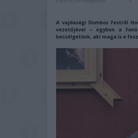
a szerző friss bejegyzései
A vajdasági Dombos Festről Hor
vezetőjével – egyben a Fonó
beszélgetünk, aki maga is a fesz