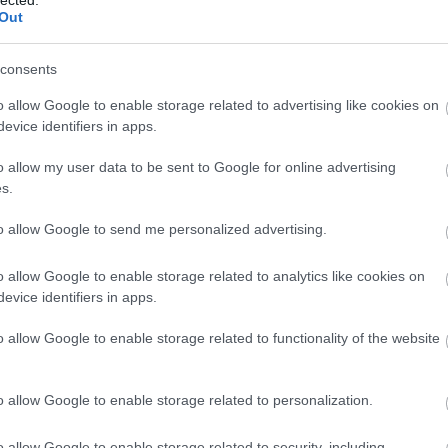
Out
consents
o allow Google to enable storage related to advertising like cookies on
evice identifiers in apps.
o allow my user data to be sent to Google for online advertising
s.
to allow Google to send me personalized advertising.
o allow Google to enable storage related to analytics like cookies on
evice identifiers in apps.
pirálta, hogy a fesztivál helyszíne egykor
o allow Google to enable storage related to functionality of the website
én a kollégákat, hogy gyerünk már be a Hegyalja
, egy partszakadás van, ahonnan régen vályognak
o allow Google to enable storage related to personalization.
színűleg a fél falu ebből épült, amikor azonban
t szemétteleppé vált. Mi mégis megláttuk benne a
o allow Google to enable storage related to security, including