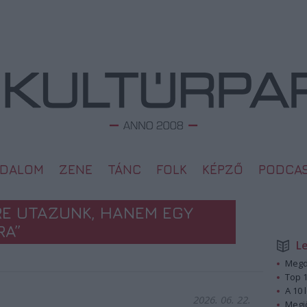
ODALOM
ZENE
TÁNC
FOLK
KÉPZŐ
PODCA
RE UTAZUNK, HANEM EGY
RA”
L
Megd
Top 1
A 10 
2026. 06. 22.
Megj