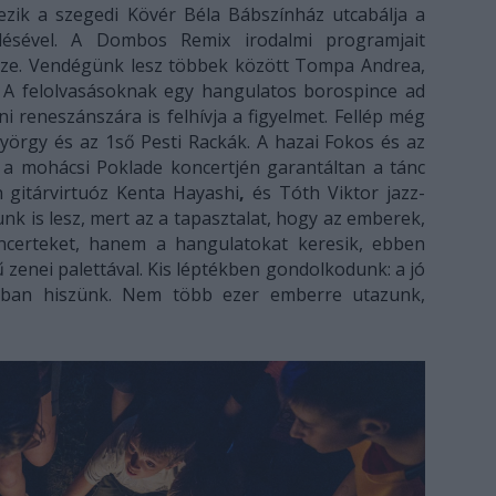
ezik a szegedi Kövér Béla Bábszínház utcabálja a
désével. A Dombos Remix irodalmi programjait
ssze. Vendégünk lesz többek között Tompa Andrea,
. A felolvasásoknak egy hangulatos borospince ad
i reneszánszára is felhívja a figyelmet. Fellép még
yörgy és az 1ső Pesti Rackák. A hazai Fokos és az
ve a mohácsi Poklade koncertjén garantáltan a tánc
 gitárvirtuóz Kenta Hayashi
,
és Tóth Viktor jazz-
unk is lesz, mert az a tapasztalat, hogy az emberek,
certeket, hanem a hangulatokat keresik, ebben
 zenei palettával. Kis léptékben gondolkodunk: a jó
okban hiszünk. Nem több ezer emberre utazunk,