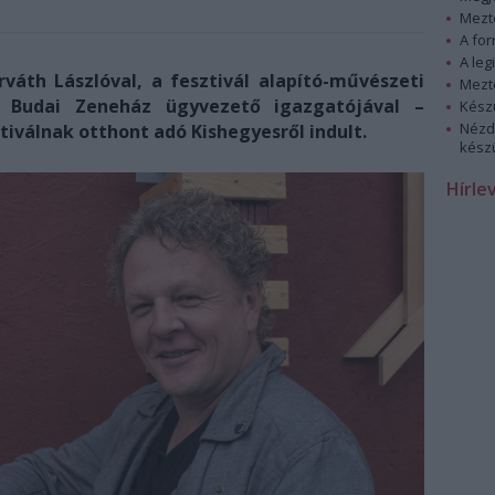
Mezt
A fo
A leg
váth Lászlóval, a fesztivál alapító-művészeti
Mezt
 Budai Zeneház ügyvezető igazgatójával –
Kész
Nézd
tiválnak otthont adó Kishegyesről indult.
készü
Hírle