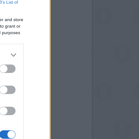
B’s List of
er and store
to grant or
ed purposes