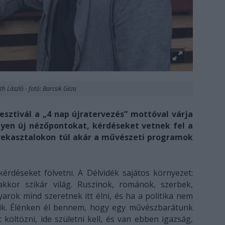
h László - fotó: Barcsik Géza
 fesztivál a „4 nap újratervezés” mottóval várja
yen új nézőpontokat, kérdéseket vetnek fel a
rekasztalokon túl akár a művészeti programok
kérdéseket fölvetni. A Délvidék sajátos környezet:
akkor szikár világ. Ruszinok, románok, szerbek,
arok mind szeretnek itt élni, és ha a politika nem
gzik. Élénken él bennem, hogy egy művészbarátunk
költözni, ide születni kell, és van ebben igazság,