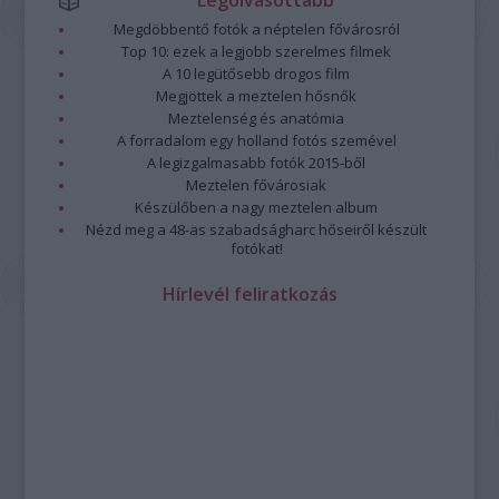
Legolvasottabb
Megdöbbentő fotók a néptelen fővárosról
Top 10: ezek a legjobb szerelmes filmek
A 10 legütősebb drogos film
Megjöttek a meztelen hősnők
Meztelenség és anatómia
A forradalom egy holland fotós szemével
A legizgalmasabb fotók 2015-ből
Meztelen fővárosiak
Készülőben a nagy meztelen album
Nézd meg a 48-as szabadságharc hőseiről készült
fotókat!
Hírlevél feliratkozás