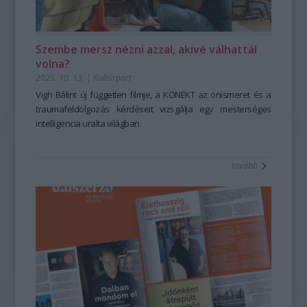
Szembe mersz nézni azzal, akivé válhattál
volna?
2025. 10. 13.
|
Kultúrpart
Vigh Bálint új független filmje, a
KONEKT
az önismeret és a
traumafeldolgozás kérdéseit vizsgálja egy mesterséges
intelligencia uralta világban.
tovább