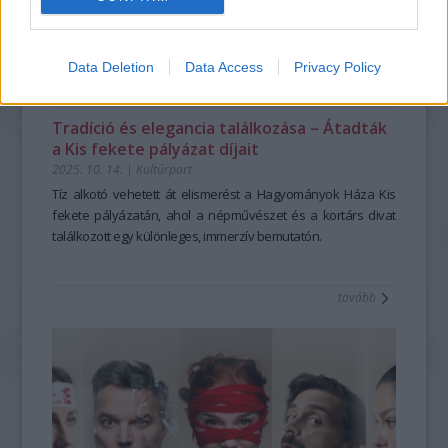
Data Deletion
Data Access
Privacy Policy
Tradíció és elegancia találkozása – Átadták
a Kis fekete pályázat díjait
2025. 10. 14.
|
Kultúrpart
Tíz alkotó vehetett át elismerést a Hagyományok Háza Kis
fekete pályázatán, ahol a népművészet és a kortárs divat
találkozott egy különleges, immerzív bemutatón.
tovább