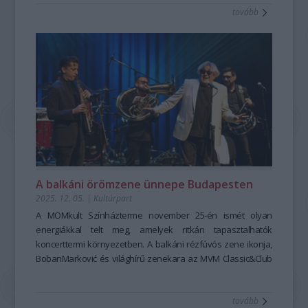
tovább
A balkáni örömzene ünnepe Budapesten
2025. 12. 05.
|
Kultúrpart
A MOMkult Színházterme november 25-én ismét olyan
energiákkal telt meg, amelyek ritkán tapasztalhatók
koncerttermi környezetben. A balkáni rézfúvós zene ikonja,
BobanMarković és világhírű zenekara az MVM Classic&Club
koncertsorozat meghívására tért vissza Budapestre, hogy a
közönségnek egyetlen este alatt felidézze mindazt, amiért a
tovább
balkáni örömzene egész kontinenseket hódít meg. Ezúttal