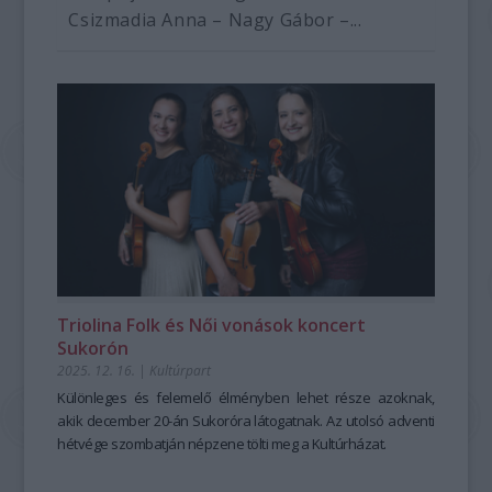
Csizmadia Anna – Nagy Gábor –...
Triolina Folk és Női vonások koncert
Sukorón
2025. 12. 16.
|
Kultúrpart
Különleges és felemelő élményben lehet része azoknak,
akik december 20-án Sukoróra látogatnak. Az utolsó adventi
hétvége szombatján népzene tölti meg a Kultúrházat.