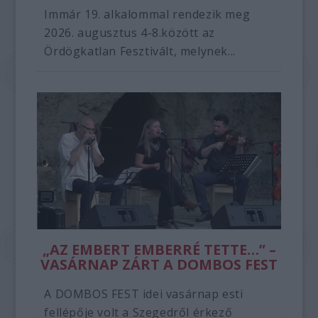
Immár 19. alkalommal rendezik meg
2026. augusztus 4-8.között az
Ördögkatlan Fesztivált, melynek...
„AZ EMBERT EMBERRÉ TETTE…” –
VASÁRNAP ZÁRT A DOMBOS FEST
A DOMBOS FEST idei vasárnap esti
fellépője volt a Szegedről érkező