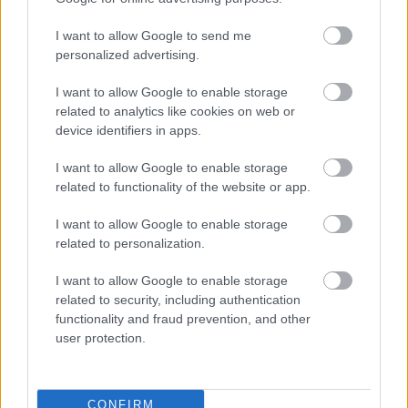
I want to allow Google to send me
personalized advertising.
I want to allow Google to enable storage
related to analytics like cookies on web or
device identifiers in apps.
Túlvilági olimpikonok a Depeche Mode
univerzumában – grandiózus show az MVM
I want to allow Google to enable storage
Dome-ban
related to functionality of the website or app.
2025. 10. 16.
|
Kultúrpart
Két olimpiai bajnok, Szász Emese és Fodor Rajmund is kilép a
I want to allow Google to enable storage
valóság kereteiből, hogy misztikus lényként keljen életre a
related to personalization.
101 Hang Depeche Mode Special Tribute
produkciójában.
I want to allow Google to enable storage
tovább
related to security, including authentication
functionality and fraud prevention, and other
user protection.
CONFIRM