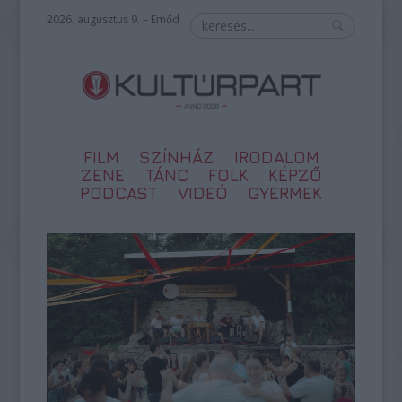
2026. augusztus 9. – Emőd
FILM
SZÍNHÁZ
IRODALOM
ZENE
TÁNC
FOLK
KÉPZŐ
PODCAST
VIDEÓ
GYERMEK