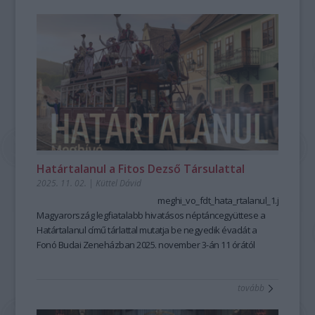
különleges vendégként a Junior Prima díjas jazz-
szaxofonművész, Oláh Kálmán Jr. csatlakozott hozzájuk, új
árnyalatokkal gazdagítva az amúgy is sodró hangzásvilágot.
Határtalanul a Fitos Dezső Társulattal
2025. 11. 02.
|
Küttel Dávid
meghi_vo_fdt_hata_rtalanul_1.jpg
Magyarország legfiatalabb hivatásos néptáncegyüttese a
Határtalanul című tárlattal mutatja be negyedik évadát
a
Fonó Budai Zeneházban
2025. november 3-án 11 órától
Az évad első bemutatója szeptember végén a
Transylvania
Express
volt. A kiállításon ezt a táncképekben, ritmusokban,
tovább
dallamokban gazdag erdélyi körutazást
Papp Kornél
különleges fotóin keresztül mutatják meg, melyek a
Magyar