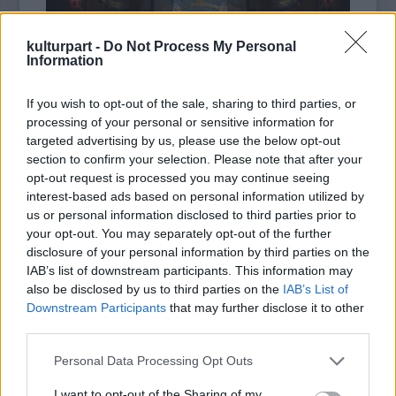
Vasúttörténeti Parkban
készültek. A társulat jelmezeiből is
láthatnak pár izgalmas darabot, és ahogy azt már
megszokhattuk, a társulat tagjai lendületes élő táncképekkel
kulturpart -
Do Not Process My Personal
is színesítik az eseményt.
Information
Az előadás mottója a Határtalanul kiállítás mottója is egyben,
melyet
Kányádi Sándor Előhang
című verséből választottak:
If you wish to opt-out of the sale, sharing to third parties, or
“(...)
vannak vidékek viselem
processing of your personal or sensitive information for
akár a bőrt a testemen
targeted advertising by us, please use the below opt-out
meggyötörten is gyönyörű
section to confirm your selection. Please note that after your
tájak ahol a keserű
opt-out request is processed you may continue seeing
Dupla jubileumi koncert: SoNoRo 20 & FAB
számban édessé ízesül
interest-based ads based on personal information utilized by
10
vannak vidékek legbelül”
us or personal information disclosed to third parties prior to
2025. 10. 21.
|
Kultúrpart
A társulat
17 előadást tart
repertoáron minden korosztályt
your opt-out. You may separately opt-out of the further
megcélozva. Az előző évadban 7 új előadást mutattak be,
A Kelemen Barnabás és Kokas Katalin hegedűművész-
disclosure of your personal information by third parties on the
idén ezek továbbjátszása van fókuszban. A
házaspár által alapított Fesztivál Akadémia
Budapest 2025-
Bernarda
IAB’s list of downstream participants. This information may
ballada
ben ünnepelte 10. évfordulóját. 2025 azonban nemcsak a
friss szereposztással születik újjá, a
Taven Baxtale! -
also be disclosed by us to third parties on the
IAB’s List of
Legyetek szerencsések!
FAB, hanem stratégiai
partnere, a romániai SoNoRo életében
és
Tántorgók – a hazát elhagyók
Downstream Participants
that may further disclose it to other
emlékére
is mérföldkő, hiszen a Razvan Popovici brácsaművész
továbbra is a társulat legnépszerűbb produkciói.
third parties.
tovább
által
A társulat kiemelt küldetése a
vezetett partnerfesztivál idén ünnepli 20 éves
tehetséggondozás
, három
különböző városban (Győr, Szentendre, Budapest) vezetnek
fennállását.
Please note that this website/app uses one or more Google
Personal Data Processing Opt Outs
csoportokat, amelyekhez a kezdetek óta több ezer gyerek
services and may gather and store information including but
kapcsolódott.
not limited to your visit or usage behaviour. You may click to
I want to opt-out of the Sharing of my