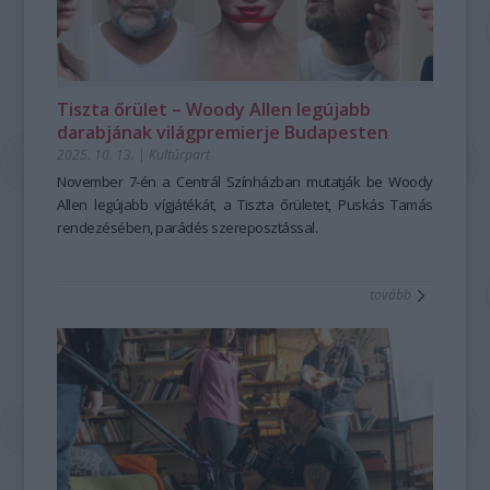
Tiszta őrület – Woody Allen legújabb
darabjának világpremierje Budapesten
2025. 10. 13.
|
Kultúrpart
November 7-én a Centrál Színházban mutatják be Woody
Allen legújabb vígjátékát, a
Tiszta őrületet
, Puskás Tamás
rendezésében, parádés szereposztással.
tovább