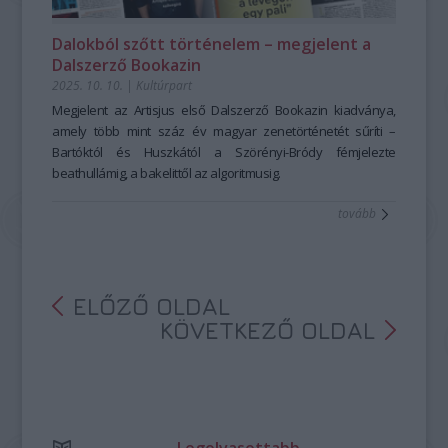
Dalokból szőtt történelem – megjelent a
Dalszerző Bookazin
2025. 10. 10.
|
Kultúrpart
Megjelent az Artisjus első Dalszerző Bookazin kiadványa,
amely több mint száz év magyar zenetörténetét sűríti –
Bartóktól és Huszkától a Szörényi-Bródy fémjelezte
beathullámig, a bakelittől az algoritmusig.
tovább
ELŐZŐ OLDAL
KÖVETKEZŐ OLDAL