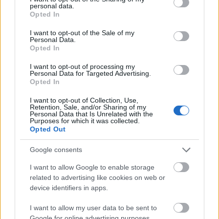
personal data.
A
Petőfi Kulturális Program
keretében hamarosan az
grant or deny consent to Google and its third-party tags to
Opted In
Örömtánc
című előadásukkal utazzák körbe az országot, de
use your data for below specified purposes in below Google
műsoron tartják egyedülálló
Tündérhinta
című babaszínházi
consent section.
I want to opt-out of the Sale of my
Personal Data.
előadásukat és a
Kamaszodók - Élet a falakon túl
ifjúsági
Opted In
előadást is.
Új mesedarabbal és babaszínházi
előadással
gazdagodik repertoárjuk.
I want to opt-out of processing my
Az
ünnepi időszakra
a társulat a
Karácsonyi álom - a fény
Personal Data for Targeted Advertising.
meséje
című előadással készül, amit kicsiknek és nagyoknak
Opted In
Dongó a Zeneakadémián
is ajánlanak.
Gyerektáncház-sorozatukat is
a jeles napokra
2025. 10. 19.
|
Küttel Dávid
I want to opt-out of Collection, Use,
fűzik fel (pásztorünnep, Márton-nap, advent), minden
Retention, Sale, and/or Sharing of my
hónapban a Fonó Budai Zeneházban
Szokolay Dongó Balázs az improvizáció népi fúvós
Personal Data that Is Unrelated with the
Purposes for which it was collected.
nagymestere, emellett zeneszerzéssel is foglalkozik.
Opted Out
Karakteres játéka, egyedi dallamformálása és ötletes szólói
rengeteg alkotó számára jelentenek kapcsolódási pontot.
Számos meghívást kapnak
nagyprodukciókba
, így a
Google consents
Születésnapi műsorában életútja fontos és jelenleg is aktív
közelmúltban „403. billentyű” – Presser-koncert vendégei
formációit mutatja be -- a teljesség igénye nélkül.
voltak, most a december 28-ai
Dohnányi zenekarral
közös
I want to allow Google to enable storage
tovább
nagykoncertre készülnek.
related to advertising like cookies on web or
device identifiers in apps.
I want to allow my user data to be sent to
Google for online advertising purposes.