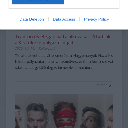
Data Deletion
Data Access
Privacy Policy
Tradíció és elegancia találkozása – Átadták
a Kis fekete pályázat díjait
2025. 10. 14.
|
Kultúrpart
Tíz alkotó vehetett át elismerést a Hagyományok Háza Kis
fekete pályázatán, ahol a népművészet és a kortárs divat
találkozott egy különleges, immerzív bemutatón.
tovább