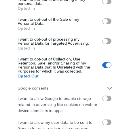
personal data.
A
Petőfi Kulturális Program
keretében hamarosan az
grant or deny consent to Google and its third-party tags to
Opted In
Örömtánc
című előadásukkal utazzák körbe az országot, de
use your data for below specified purposes in below Google
műsoron tartják egyedülálló
Tündérhinta
című babaszínházi
consent section.
I want to opt-out of the Sale of my
Personal Data.
előadásukat és a
Kamaszodók - Élet a falakon túl
ifjúsági
Opted In
előadást is.
Új mesedarabbal és babaszínházi
előadással
gazdagodik repertoárjuk.
I want to opt-out of processing my
Az
ünnepi időszakra
a társulat a
Karácsonyi álom - a fény
Personal Data for Targeted Advertising.
meséje
című előadással készül, amit kicsiknek és nagyoknak
Opted In
Dongó a Zeneakadémián
is ajánlanak.
Gyerektáncház-sorozatukat is
a jeles napokra
2025. 10. 19.
|
Küttel Dávid
I want to opt-out of Collection, Use,
fűzik fel (pásztorünnep, Márton-nap, advent), minden
Retention, Sale, and/or Sharing of my
hónapban a Fonó Budai Zeneházban
Szokolay Dongó Balázs az improvizáció népi fúvós
Personal Data that Is Unrelated with the
Purposes for which it was collected.
nagymestere, emellett zeneszerzéssel is foglalkozik.
Opted Out
Karakteres játéka, egyedi dallamformálása és ötletes szólói
rengeteg alkotó számára jelentenek kapcsolódási pontot.
Számos meghívást kapnak
nagyprodukciókba
, így a
Google consents
Születésnapi műsorában életútja fontos és jelenleg is aktív
közelmúltban „403. billentyű” – Presser-koncert vendégei
formációit mutatja be -- a teljesség igénye nélkül.
voltak, most a december 28-ai
Dohnányi zenekarral
közös
I want to allow Google to enable storage
tovább
nagykoncertre készülnek.
related to advertising like cookies on web or
device identifiers in apps.
I want to allow my user data to be sent to
Google for online advertising purposes.