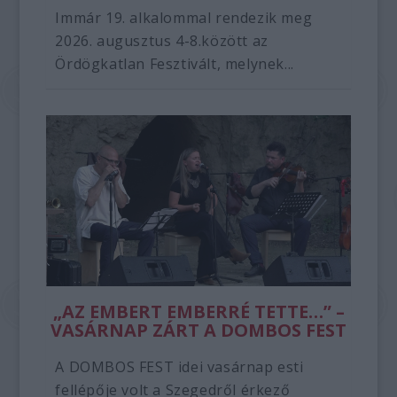
Immár 19. alkalommal rendezik meg
2026. augusztus 4-8.között az
Ördögkatlan Fesztivált, melynek...
„AZ EMBERT EMBERRÉ TETTE…” –
VASÁRNAP ZÁRT A DOMBOS FEST
A DOMBOS FEST idei vasárnap esti
fellépője volt a Szegedről érkező