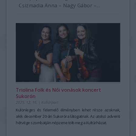
Csizmadia Anna – Nagy Gábor –...
Triolina Folk és Női vonások koncert
Sukorón
2025. 12. 16.
|
Kultúrpart
Különleges és felemelő élményben lehet része azoknak,
akik december 20-án Sukoróra látogatnak. Az utolsó adventi
hétvége szombatján népzene tölti meg a Kultúrházat.