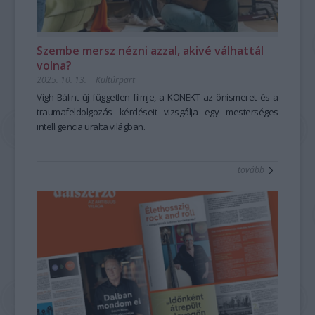
Szembe mersz nézni azzal, akivé válhattál
volna?
2025. 10. 13.
|
Kultúrpart
Vigh Bálint új független filmje, a
KONEKT
az önismeret és a
traumafeldolgozás kérdéseit vizsgálja egy mesterséges
intelligencia uralta világban.
tovább