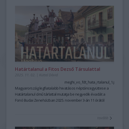
különleges vendégként a Junior Prima díjas jazz-
szaxofonművész, Oláh Kálmán Jr. csatlakozott hozzájuk, új
árnyalatokkal gazdagítva az amúgy is sodró hangzásvilágot.
Határtalanul a Fitos Dezső Társulattal
2025. 11. 02.
|
Küttel Dávid
meghi_vo_fdt_hata_rtalanul_1.jpg
Magyarország legfiatalabb hivatásos néptáncegyüttese a
Határtalanul című tárlattal mutatja be negyedik évadát
a
Fonó Budai Zeneházban
2025. november 3-án 11 órától
Az évad első bemutatója szeptember végén a
Transylvania
Express
volt. A kiállításon ezt a táncképekben, ritmusokban,
tovább
dallamokban gazdag erdélyi körutazást
Papp Kornél
különleges fotóin keresztül mutatják meg, melyek a
Magyar