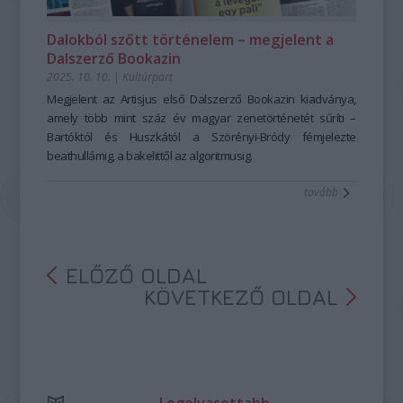
Dalokból szőtt történelem – megjelent a
Dalszerző Bookazin
2025. 10. 10.
|
Kultúrpart
Megjelent az Artisjus első Dalszerző Bookazin kiadványa,
amely több mint száz év magyar zenetörténetét sűríti –
Bartóktól és Huszkától a Szörényi-Bródy fémjelezte
beathullámig, a bakelittől az algoritmusig.
tovább
ELŐZŐ OLDAL
KÖVETKEZŐ OLDAL