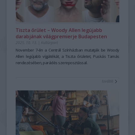
Tiszta őrület – Woody Allen legújabb
darabjának világpremierje Budapesten
2025. 10. 13.
|
Kultúrpart
November 7-én a Centrál Színházban mutatják be Woody
Allen legújabb vígjátékát, a
Tiszta őrületet
, Puskás Tamás
rendezésében, parádés szereposztással.
tovább