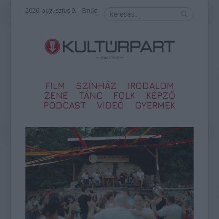
2026. augusztus 9. – Emőd
FILM
SZÍNHÁZ
IRODALOM
ZENE
TÁNC
FOLK
KÉPZŐ
PODCAST
VIDEÓ
GYERMEK