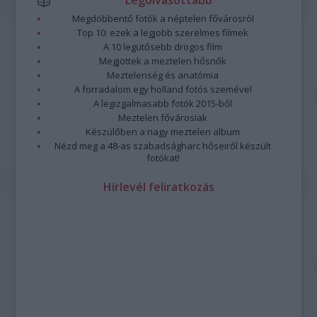
Legolvasottabb
Megdöbbentő fotók a néptelen fővárosról
Top 10: ezek a legjobb szerelmes filmek
A 10 legütősebb drogos film
Megjöttek a meztelen hősnők
Meztelenség és anatómia
A forradalom egy holland fotós szemével
A legizgalmasabb fotók 2015-ből
Meztelen fővárosiak
Készülőben a nagy meztelen album
Nézd meg a 48-as szabadságharc hőseiről készült
fotókat!
Hírlevél feliratkozás