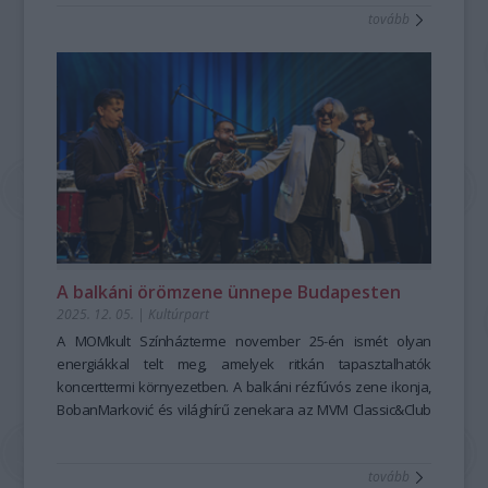
tovább
A balkáni örömzene ünnepe Budapesten
2025. 12. 05.
|
Kultúrpart
A MOMkult Színházterme november 25-én ismét olyan
energiákkal telt meg, amelyek ritkán tapasztalhatók
koncerttermi környezetben. A balkáni rézfúvós zene ikonja,
BobanMarković és világhírű zenekara az MVM Classic&Club
koncertsorozat meghívására tért vissza Budapestre, hogy a
közönségnek egyetlen este alatt felidézze mindazt, amiért a
tovább
balkáni örömzene egész kontinenseket hódít meg. Ezúttal