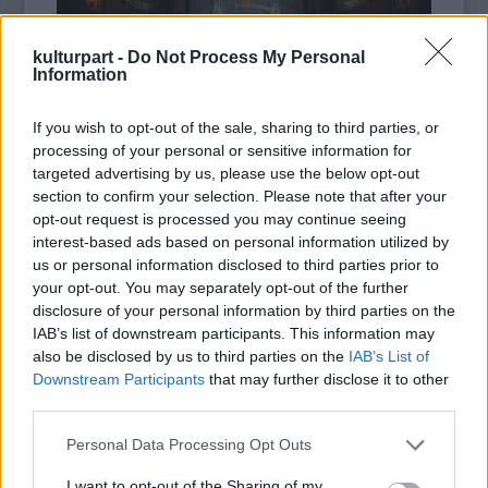
Vasúttörténeti Parkban
készültek. A társulat jelmezeiből is
láthatnak pár izgalmas darabot, és ahogy azt már
megszokhattuk, a társulat tagjai lendületes élő táncképekkel
kulturpart -
Do Not Process My Personal
is színesítik az eseményt.
Information
Az előadás mottója a Határtalanul kiállítás mottója is egyben,
melyet
Kányádi Sándor Előhang
című verséből választottak:
If you wish to opt-out of the sale, sharing to third parties, or
“(...)
vannak vidékek viselem
processing of your personal or sensitive information for
akár a bőrt a testemen
targeted advertising by us, please use the below opt-out
meggyötörten is gyönyörű
section to confirm your selection. Please note that after your
tájak ahol a keserű
opt-out request is processed you may continue seeing
Dupla jubileumi koncert: SoNoRo 20 & FAB
számban édessé ízesül
interest-based ads based on personal information utilized by
10
vannak vidékek legbelül”
us or personal information disclosed to third parties prior to
2025. 10. 21.
|
Kultúrpart
A társulat
17 előadást tart
repertoáron minden korosztályt
your opt-out. You may separately opt-out of the further
megcélozva. Az előző évadban 7 új előadást mutattak be,
A Kelemen Barnabás és Kokas Katalin hegedűművész-
disclosure of your personal information by third parties on the
idén ezek továbbjátszása van fókuszban. A
házaspár által alapított Fesztivál Akadémia
Budapest 2025-
Bernarda
IAB’s list of downstream participants. This information may
ballada
ben ünnepelte 10. évfordulóját. 2025 azonban nemcsak a
friss szereposztással születik újjá, a
Taven Baxtale! -
also be disclosed by us to third parties on the
IAB’s List of
Legyetek szerencsések!
FAB, hanem stratégiai
partnere, a romániai SoNoRo életében
és
Tántorgók – a hazát elhagyók
Downstream Participants
that may further disclose it to other
emlékére
is mérföldkő, hiszen a Razvan Popovici brácsaművész
továbbra is a társulat legnépszerűbb produkciói.
third parties.
tovább
által
A társulat kiemelt küldetése a
vezetett partnerfesztivál idén ünnepli 20 éves
tehetséggondozás
, három
különböző városban (Győr, Szentendre, Budapest) vezetnek
fennállását.
Please note that this website/app uses one or more Google
Personal Data Processing Opt Outs
csoportokat, amelyekhez a kezdetek óta több ezer gyerek
services and may gather and store information including but
kapcsolódott.
not limited to your visit or usage behaviour. You may click to
I want to opt-out of the Sharing of my