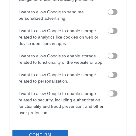
I want to allow Google to send me
personalized advertising.
I want to allow Google to enable storage
related to analytics like cookies on web or
device identifiers in apps.
Túlvilági olimpikonok a Depeche Mode
univerzumában – grandiózus show az MVM
I want to allow Google to enable storage
Dome-ban
related to functionality of the website or app.
2025. 10. 16.
|
Kultúrpart
Két olimpiai bajnok, Szász Emese és Fodor Rajmund is kilép a
I want to allow Google to enable storage
valóság kereteiből, hogy misztikus lényként keljen életre a
related to personalization.
101 Hang Depeche Mode Special Tribute
produkciójában.
I want to allow Google to enable storage
tovább
related to security, including authentication
functionality and fraud prevention, and other
user protection.
CONFIRM