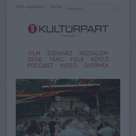
2026. augusztus 7. – Ibolya
FILM
SZÍNHÁZ
IRODALOM
ZENE
TÁNC
FOLK
KÉPZŐ
PODCAST
VIDEÓ
GYERMEK