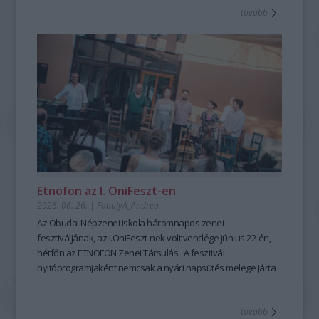
tovább
mesemondás nemcsak művészi élményt ad, hanem
kiemelten fontos készségeket fejleszt; hozzájárul a
magabiztosabb megszólaláshoz, fellépéshez, segíti az
előadói, pedagógusi jelenlétet, fejleszti a meggyőző, hiteles
kommunikációt is – olyan készségeket, amelyek digitális
korunkban is hangsúlyozottan értékesek. Ehhez nyújt
nagyszerű lehetőséget az idén 25 éves Hagyományok Háza
ősszel induló képzése, mely pedagógusok és
közművelődési szakemberek számára kínál elmélyült
szakmai és gyakorlati tudást a szövegfolklór tanulásáról és
tanításának módszertanáról.
Fábián
Etnofon az I. OniFeszt-en
Évi
2026. 06. 26.
|
FabulyA_Andrea
mesemondó
Az Óbudai Népzenei Iskola háromnapos zenei
a
fesztiváljának, az I.OniFeszt-nek volt vendége június 22-én,
Hagyományok
hétfőn az ETNOFON Zenei Társulás. A fesztivál
Házában
nyitóprogramjaként nemcsak a nyári napsütés melege járta
-
át az iskola kis, otthonos kertjét, hanem a Pazar dallam- és
Fotó:
szövegvilággal, muzikalitással felépített koncertműsor
Hrotkó
tovább
harmóniái is.
Bálint