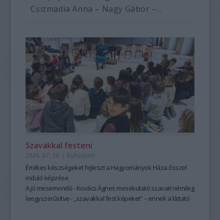
Csizmadia Anna – Nagy Gábor –...
Szavakkal festeni
2026. 07. 16.
|
Kultúrpart
Értékes készségeket fejleszt a Hagyományok Háza ősszel
induló képzése
A jó mesemondó - Kovács Ágnes mesekutató szavait némileg
leegyszerűsítve - „szavakkal fest képeket” – ennek a láttató
erejű mesemondásnak a hagyományos módszere pedig
tanulható, tanítható. A szabad, rögtönző, élőszavas