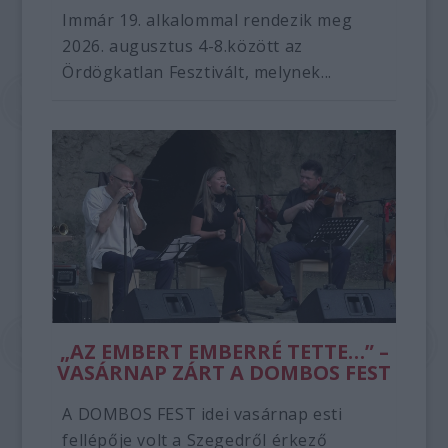
Immár 19. alkalommal rendezik meg
2026. augusztus 4-8.között az
Ördögkatlan Fesztivált, melynek...
„AZ EMBERT EMBERRÉ TETTE…” –
VASÁRNAP ZÁRT A DOMBOS FEST
A DOMBOS FEST idei vasárnap esti
fellépője volt a Szegedről érkező