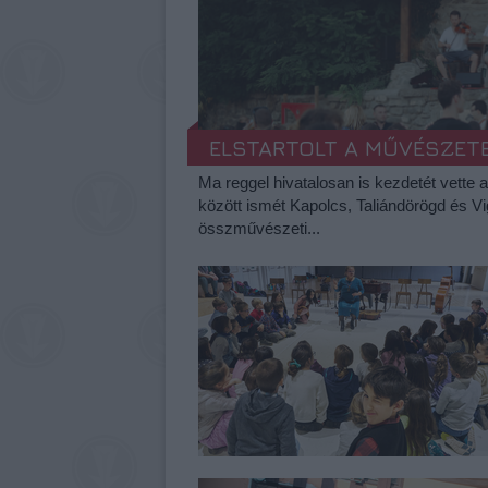
ELSTARTOLT A MŰVÉSZET
Ma reggel hivatalosan is kezdetét vette 
között ismét Kapolcs, Taliándörögd és V
összművészeti...