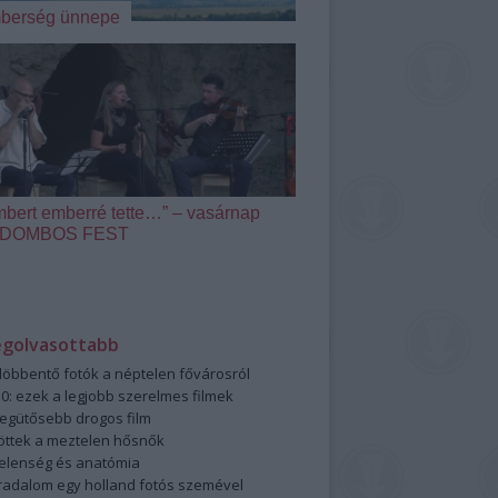
berség ünnepe
mbert emberré tette…” – vasárnap
 a DOMBOS FEST
egolvasottabb
öbbentő fotók a néptelen fővárosról
0: ezek a legjobb szerelmes filmek
legütősebb drogos film
öttek a meztelen hősnők
elenség és anatómia
rradalom egy holland fotós szemével