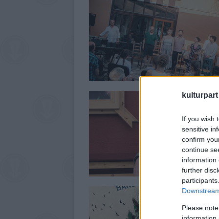
kulturpart
If you wish 
sensitive in
confirm you
continue se
information 
further disc
participants
Downstream 
Please note
information 