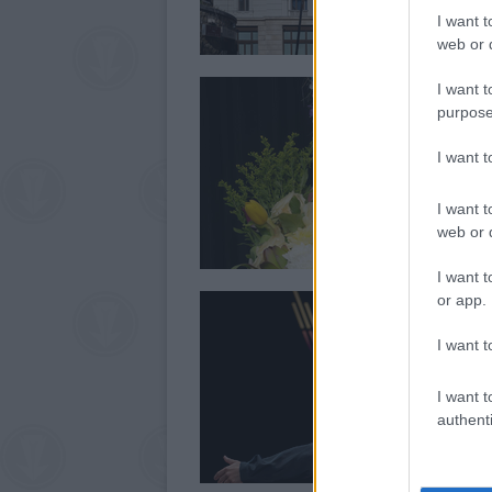
I want t
web or d
I want t
purpose
I want 
I want t
web or d
I want t
or app.
I want t
I want t
authenti