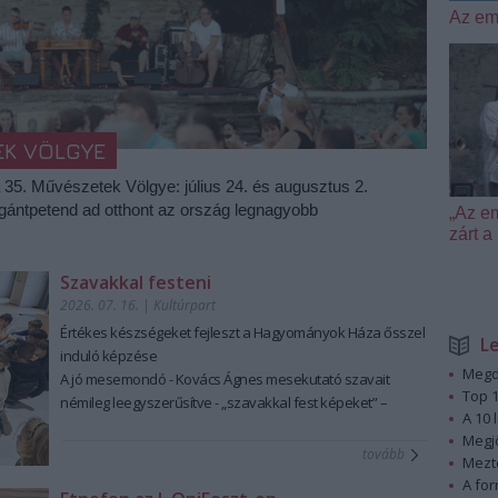
Az em
EK VÖLGYE
a 35. Művészetek Völgye: július 24. és augusztus 2.
igántpetend ad otthont az ország legnagyobb
„Az e
zárt
Szavakkal festeni
2026. 07. 16.
|
Kultúrpart
Értékes készségeket fejleszt a Hagyományok Háza ősszel
L
induló képzése
Megd
A jó mesemondó - Kovács Ágnes mesekutató szavait
Top 1
némileg leegyszerűsítve - „szavakkal fest képeket” –
A 10 
ennek a láttató erejű mesemondásnak a hagyományos
Megj
módszere pedig tanulható, tanítható. A szabad, rögtönző,
tovább
Mezt
élőszavas mesemondás nemcsak művészi élményt ad,
A fo
hanem kiemelten fontos készségeket fejleszt; hozzájárul