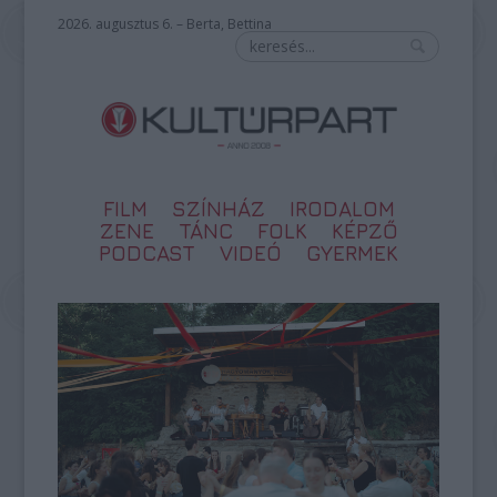
2026. augusztus 6. – Berta, Bettina
FILM
SZÍNHÁZ
IRODALOM
ZENE
TÁNC
FOLK
KÉPZŐ
PODCAST
VIDEÓ
GYERMEK