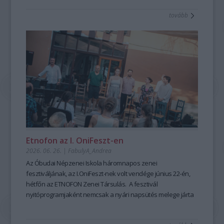
tanulható, tanítható. A szabad, rögtönző, élőszavas
tovább
mesemondás nemcsak művészi élményt ad, hanem
kiemelten fontos készségeket fejleszt; hozzájárul a
magabiztosabb megszólaláshoz, fellépéshez, segíti az
előadói, pedagógusi jelenlétet, fejleszti a meggyőző, hiteles
kommunikációt is – olyan készségeket, amelyek digitális
korunkban is hangsúlyozottan értékesek. Ehhez nyújt
nagyszerű lehetőséget az idén 25 éves Hagyományok Háza
ősszel induló képzése, mely pedagógusok és
közművelődési szakemberek számára kínál elmélyült
szakmai és gyakorlati tudást a szövegfolklór tanulásáról és
tanításának módszertanáról.
Fábián
Etnofon az I. OniFeszt-en
Évi
2026. 06. 26.
|
FabulyA_Andrea
mesemondó
Az Óbudai Népzenei Iskola háromnapos zenei
a
fesztiváljának, az I.OniFeszt-nek volt vendége június 22-én,
Hagyományok
hétfőn az ETNOFON Zenei Társulás. A fesztivál
Házában
nyitóprogramjaként nemcsak a nyári napsütés melege járta
-
át az iskola kis, otthonos kertjét, hanem a Pazar dallam- és
Fotó:
szövegvilággal, muzikalitással felépített koncertműsor
Hrotkó