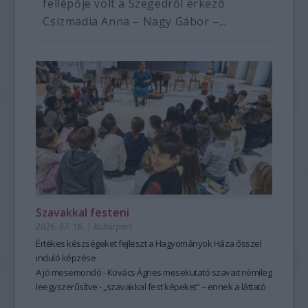
fellépője volt a Szegedről érkező
Csizmadia Anna – Nagy Gábor –...
Szavakkal festeni
2026. 07. 16.
|
Kultúrpart
Értékes készségeket fejleszt a Hagyományok Háza ősszel
induló képzése
A jó mesemondó - Kovács Ágnes mesekutató szavait némileg
leegyszerűsítve - „szavakkal fest képeket” – ennek a láttató
erejű mesemondásnak a hagyományos módszere pedig