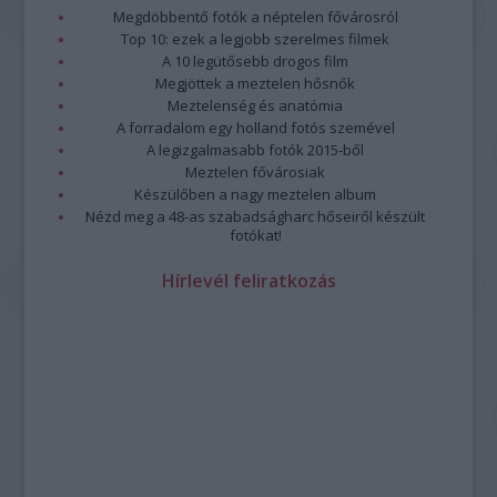
program összeállításánál.
Megdöbbentő fotók a néptelen fővárosról
Továbbra is lesznek népzenei és jazzkoncertek, ilyen
Top 10: ezek a legjobb szerelmes filmek
például
3B és Zajedno
előadása vagy
Paár Julcsi
szerzői
A 10 legütősebb drogos film
estje, a
Jazzation
szokásos karácsonyi dupla fellépése, a
Megjöttek a meztelen hősnők
Borbély Mihály
t 70. születésnapja alkalmából köszöntő
Meztelenség és anatómia
A forradalom egy holland fotós szemével
koncert és a
Vintage Dolls
lemezbemutatója.
A legizgalmasabb fotók 2015-ből
Paár
Meztelen fővárosiak
Julcsi
Készülőben a nagy meztelen album
Uljana
Nézd meg a 48-as szabadságharc hőseiről készült
Sextet
fotókat!
—
fotó:
Hírlevél feliratkozás
Emmer
Lászlo
Az
őszi kínálatban
a kortárs zene kedvelői is találnak
kedvükre való előadásokat: a
Sonus Cordis Quartet
Chess
Pieces
című koncertjét,
Kanyó Dávid és a Budapest
Saxophone Quartet
előadását, vagy az
Ütős kortárs zené
t a
Zene világnapján. Utóbbi koncert megálmodója Joó Szabolcs,
a Zeneakadémia ütőhangszeres képzésének vezető
oktatója, aki kollégáival és tanítványaival lép fel.