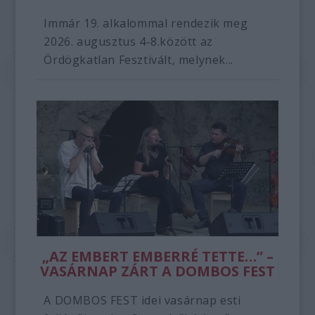
Immár 19. alkalommal rendezik meg
2026. augusztus 4-8.között az
Ördögkatlan Fesztivált, melynek...
„AZ EMBERT EMBERRÉ TETTE…” –
VASÁRNAP ZÁRT A DOMBOS FEST
A DOMBOS FEST idei vasárnap esti