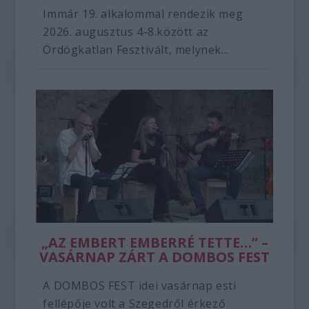
Immár 19. alkalommal rendezik meg
2026. augusztus 4-8.között az
Ördögkatlan Fesztivált, melynek...
„AZ EMBERT EMBERRÉ TETTE…” –
VASÁRNAP ZÁRT A DOMBOS FEST
A DOMBOS FEST idei vasárnap esti
fellépője volt a Szegedről érkező