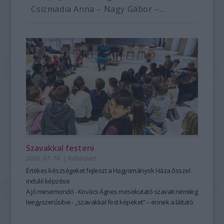
Csizmadia Anna – Nagy Gábor –...
Szavakkal festeni
2026. 07. 16.
|
Kultúrpart
Értékes készségeket fejleszt a Hagyományok Háza ősszel
induló képzése
A jó mesemondó - Kovács Ágnes mesekutató szavait némileg
leegyszerűsítve - „szavakkal fest képeket” – ennek a láttató
erejű mesemondásnak a hagyományos módszere pedig
tanulható, tanítható. A szabad, rögtönző, élőszavas