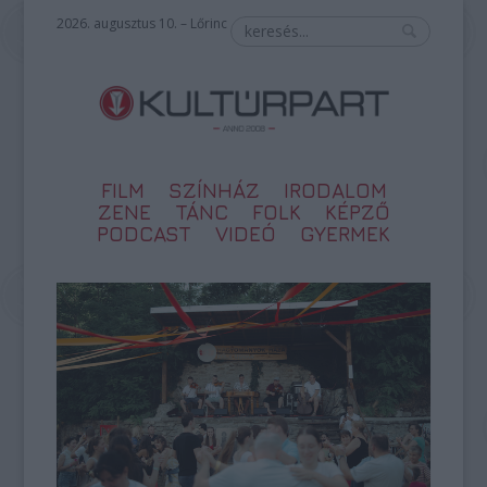
2026. augusztus 10. – Lőrinc
FILM
SZÍNHÁZ
IRODALOM
ZENE
TÁNC
FOLK
KÉPZŐ
PODCAST
VIDEÓ
GYERMEK