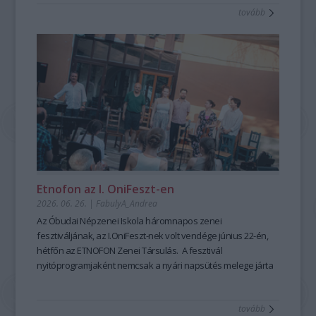
tovább
mesemondás nemcsak művészi élményt ad, hanem
kiemelten fontos készségeket fejleszt; hozzájárul a
magabiztosabb megszólaláshoz, fellépéshez, segíti az
előadói, pedagógusi jelenlétet, fejleszti a meggyőző, hiteles
kommunikációt is – olyan készségeket, amelyek digitális
korunkban is hangsúlyozottan értékesek. Ehhez nyújt
nagyszerű lehetőséget az idén 25 éves Hagyományok Háza
ősszel induló képzése, mely pedagógusok és
közművelődési szakemberek számára kínál elmélyült
szakmai és gyakorlati tudást a szövegfolklór tanulásáról és
tanításának módszertanáról.
Fábián
Etnofon az I. OniFeszt-en
Évi
2026. 06. 26.
|
FabulyA_Andrea
mesemondó
Az Óbudai Népzenei Iskola háromnapos zenei
a
fesztiváljának, az I.OniFeszt-nek volt vendége június 22-én,
Hagyományok
hétfőn az ETNOFON Zenei Társulás. A fesztivál
Házában
nyitóprogramjaként nemcsak a nyári napsütés melege járta
-
át az iskola kis, otthonos kertjét, hanem a Pazar dallam- és
Fotó:
szövegvilággal, muzikalitással felépített koncertműsor
Hrotkó
tovább
harmóniái is.
Bálint