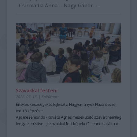
Csizmadia Anna – Nagy Gábor –...
Szavakkal festeni
2026. 07. 16.
|
Kultúrpart
Értékes készségeket fejleszt a Hagyományok Háza ősszel
induló képzése
A jó mesemondó - Kovács Ágnes mesekutató szavait némileg
leegyszerűsítve - „szavakkal fest képeket” – ennek a láttató
erejű mesemondásnak a hagyományos módszere pedig
tanulható, tanítható. A szabad, rögtönző, élőszavas