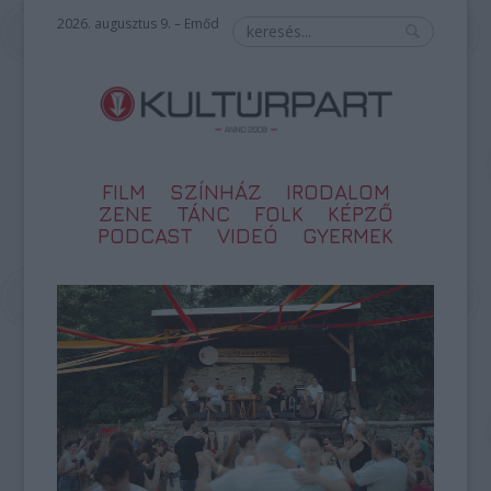
2026. augusztus 9. – Emőd
FILM
SZÍNHÁZ
IRODALOM
ZENE
TÁNC
FOLK
KÉPZŐ
PODCAST
VIDEÓ
GYERMEK