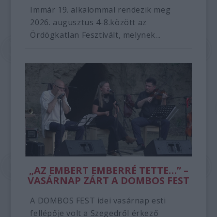
Immár 19. alkalommal rendezik meg
2026. augusztus 4-8.között az
Ördögkatlan Fesztivált, melynek...
„AZ EMBERT EMBERRÉ TETTE…” –
VASÁRNAP ZÁRT A DOMBOS FEST
A DOMBOS FEST idei vasárnap esti
fellépője volt a Szegedről érkező