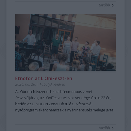
tovább
mesemondás nemcsak művészi élményt ad, hanem
kiemelten fontos készségeket fejleszt; hozzájárul a
magabiztosabb megszólaláshoz, fellépéshez, segíti az
előadói, pedagógusi jelenlétet, fejleszti a meggyőző, hiteles
kommunikációt is – olyan készségeket, amelyek digitális
korunkban is hangsúlyozottan értékesek. Ehhez nyújt
nagyszerű lehetőséget az idén 25 éves Hagyományok Háza
ősszel induló képzése, mely pedagógusok és
közművelődési szakemberek számára kínál elmélyült
szakmai és gyakorlati tudást a szövegfolklór tanulásáról és
tanításának módszertanáról.
Fábián
Etnofon az I. OniFeszt-en
Évi
2026. 06. 26.
|
FabulyA_Andrea
mesemondó
Az Óbudai Népzenei Iskola háromnapos zenei
a
fesztiváljának, az I.OniFeszt-nek volt vendége június 22-én,
Hagyományok
hétfőn az ETNOFON Zenei Társulás. A fesztivál
Házában
nyitóprogramjaként nemcsak a nyári napsütés melege járta
-
át az iskola kis, otthonos kertjét, hanem a Pazar dallam- és
Fotó:
szövegvilággal, muzikalitással felépített koncertműsor
Hrotkó
tovább
harmóniái is.
Bálint