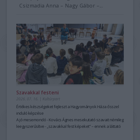
Csizmadia Anna – Nagy Gábor –...
Szavakkal festeni
2026. 07. 16.
|
Kultúrpart
Értékes készségeket fejleszt a Hagyományok Háza ősszel
induló képzése
A jó mesemondó - Kovács Ágnes mesekutató szavait némileg
leegyszerűsítve - „szavakkal fest képeket” – ennek a láttató
erejű mesemondásnak a hagyományos módszere pedig
tanulható, tanítható. A szabad, rögtönző, élőszavas