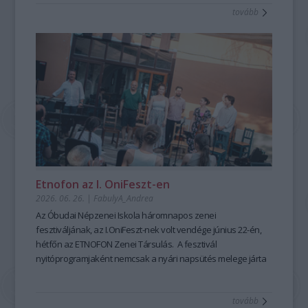
tovább
mesemondás nemcsak művészi élményt ad, hanem
kiemelten fontos készségeket fejleszt; hozzájárul a
magabiztosabb megszólaláshoz, fellépéshez, segíti az
előadói, pedagógusi jelenlétet, fejleszti a meggyőző, hiteles
kommunikációt is – olyan készségeket, amelyek digitális
korunkban is hangsúlyozottan értékesek. Ehhez nyújt
nagyszerű lehetőséget az idén 25 éves Hagyományok Háza
ősszel induló képzése, mely pedagógusok és
közművelődési szakemberek számára kínál elmélyült
szakmai és gyakorlati tudást a szövegfolklór tanulásáról és
tanításának módszertanáról.
Fábián
Etnofon az I. OniFeszt-en
Évi
2026. 06. 26.
|
FabulyA_Andrea
mesemondó
Az Óbudai Népzenei Iskola háromnapos zenei
a
fesztiváljának, az I.OniFeszt-nek volt vendége június 22-én,
Hagyományok
hétfőn az ETNOFON Zenei Társulás. A fesztivál
Házában
nyitóprogramjaként nemcsak a nyári napsütés melege járta
-
át az iskola kis, otthonos kertjét, hanem a Pazar dallam- és
Fotó:
szövegvilággal, muzikalitással felépített koncertműsor
Hrotkó
tovább
harmóniái is.
Bálint