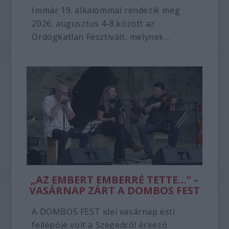
Immár 19. alkalommal rendezik meg
2026. augusztus 4-8.között az
Ördögkatlan Fesztivált, melynek...
„AZ EMBERT EMBERRÉ TETTE…” –
VASÁRNAP ZÁRT A DOMBOS FEST
A DOMBOS FEST idei vasárnap esti
fellépője volt a Szegedről érkező