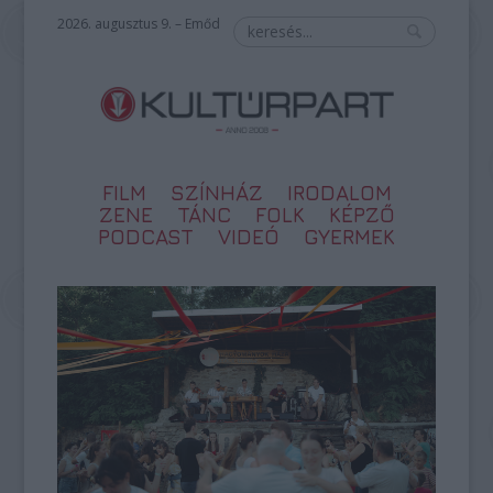
2026. augusztus 9. – Emőd
FILM
SZÍNHÁZ
IRODALOM
ZENE
TÁNC
FOLK
KÉPZŐ
PODCAST
VIDEÓ
GYERMEK