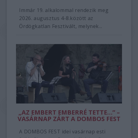
Immár 19. alkalommal rendezik meg
2026. augusztus 4-8.között az
Ördögkatlan Fesztivált, melynek...
„AZ EMBERT EMBERRÉ TETTE…” –
VASÁRNAP ZÁRT A DOMBOS FEST
A DOMBOS FEST idei vasárnap esti