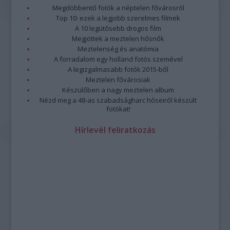
program összeállításánál.
Megdöbbentő fotók a néptelen fővárosról
Továbbra is lesznek népzenei és jazzkoncertek, ilyen
Top 10: ezek a legjobb szerelmes filmek
például
3B és Zajedno
előadása vagy
Paár Julcsi
szerzői
A 10 legütősebb drogos film
estje, a
Jazzation
szokásos karácsonyi dupla fellépése, a
Megjöttek a meztelen hősnők
Borbély Mihály
t 70. születésnapja alkalmából köszöntő
Meztelenség és anatómia
A forradalom egy holland fotós szemével
koncert és a
Vintage Dolls
lemezbemutatója.
A legizgalmasabb fotók 2015-ből
Paár
Meztelen fővárosiak
Julcsi
Készülőben a nagy meztelen album
Uljana
Nézd meg a 48-as szabadságharc hőseiről készült
Sextet
fotókat!
—
fotó:
Hírlevél feliratkozás
Emmer
Lászlo
Az
őszi kínálatban
a kortárs zene kedvelői is találnak
kedvükre való előadásokat: a
Sonus Cordis Quartet
Chess
Pieces
című koncertjét,
Kanyó Dávid és a Budapest
Saxophone Quartet
előadását, vagy az
Ütős kortárs zené
t a
Zene világnapján. Utóbbi koncert megálmodója Joó Szabolcs,
a Zeneakadémia ütőhangszeres képzésének vezető
oktatója, aki kollégáival és tanítványaival lép fel.