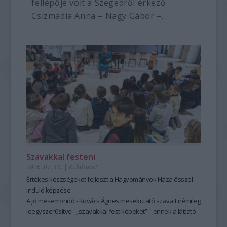
fellépője volt a Szegedről érkező
Csizmadia Anna – Nagy Gábor –...
Szavakkal festeni
2026. 07. 16.
|
Kultúrpart
Értékes készségeket fejleszt a Hagyományok Háza ősszel
induló képzése
A jó mesemondó - Kovács Ágnes mesekutató szavait némileg
leegyszerűsítve - „szavakkal fest képeket” – ennek a láttató
erejű mesemondásnak a hagyományos módszere pedig