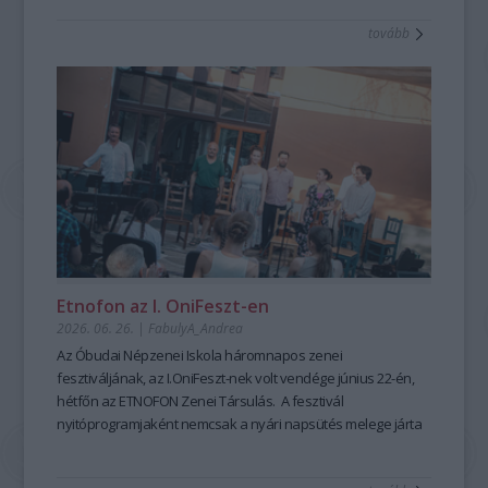
tanulható, tanítható. A szabad, rögtönző, élőszavas
tovább
mesemondás nemcsak művészi élményt ad, hanem
kiemelten fontos készségeket fejleszt; hozzájárul a
magabiztosabb megszólaláshoz, fellépéshez, segíti az
előadói, pedagógusi jelenlétet, fejleszti a meggyőző, hiteles
kommunikációt is – olyan készségeket, amelyek digitális
korunkban is hangsúlyozottan értékesek. Ehhez nyújt
nagyszerű lehetőséget az idén 25 éves Hagyományok Háza
ősszel induló képzése, mely pedagógusok és
közművelődési szakemberek számára kínál elmélyült
szakmai és gyakorlati tudást a szövegfolklór tanulásáról és
tanításának módszertanáról.
Fábián
Etnofon az I. OniFeszt-en
Évi
2026. 06. 26.
|
FabulyA_Andrea
mesemondó
Az Óbudai Népzenei Iskola háromnapos zenei
a
fesztiváljának, az I.OniFeszt-nek volt vendége június 22-én,
Hagyományok
hétfőn az ETNOFON Zenei Társulás. A fesztivál
Házában
nyitóprogramjaként nemcsak a nyári napsütés melege járta
-
át az iskola kis, otthonos kertjét, hanem a Pazar dallam- és
Fotó:
szövegvilággal, muzikalitással felépített koncertműsor
Hrotkó