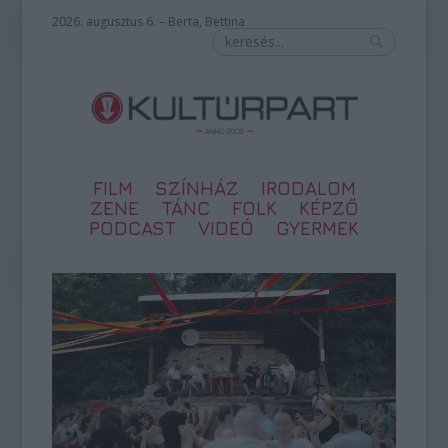
2026. augusztus 6. – Berta, Bettina
FILM
SZÍNHÁZ
IRODALOM
ZENE
TÁNC
FOLK
KÉPZŐ
PODCAST
VIDEÓ
GYERMEK