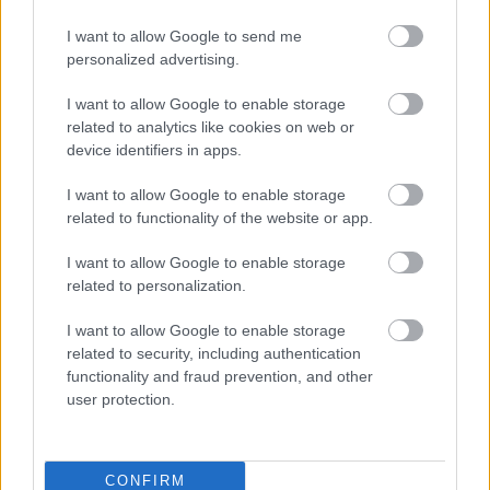
szakköri komplex foglalkozásaimnak. Tisztában voltam a
hallgatása közben jöttek elő azok az emlékképek, amelyeket
Gábor
mese fontosságával, nélkülözhetetlenségével a tanidőben
a koncert hangjai hívtak elő memóriám rejtett zugaiból.
és
I want to allow Google to send me
és azon túl is, de ekkor még a mélyebb ismeretek, tudatos
Különös érzéssel hallgattam tehát (az itthon Borbély Műhely
a
personalized advertising.
nyelvi eszközök nélkül, a magam ösztönösségével
néven szereplő) zenekarom koncertfelvételét nyolc
ZAK
alkalmaztam őket a tanítói-nevelői munkám során.
esztendő elteltével. Igen, ja persze, a ’17-es „Jazz
Szimfonikusok
I want to allow Google to enable storage
Az élőszavas mesemondással azonban egészen más
előszilveszter”... A saját produkcióit akkoriban beindító Baló
—
related to analytics like cookies on web or
élményt szerzett.
Pisti utolsó koncertje velünk... micsoda búcsú... micsoda tűz a
Fotó:
device identifiers in apps.
Iskolai programok szervezésekor több alkalommal is
játékában, ami minket is lázba hoz, inspirál, egy húron
Fazekas
Népművészet egész évben!
meghívtam élőszavas mesemondókat a közösségünkhöz.
pendülünk – hallom, hogy emelnek el engem is a földi
István
I want to allow Google to enable storage
2026. 03. 19.
|
Kultúrpart
Minden alkalommal lenyűgözött az a könnyedség, nyelvi
valóságtól. S, aztán, amikor ők is meghallgatják a felvételt,
Az őszi szezonban pódiumra lép mások mellett Steven
related to functionality of the website or app.
virtuózitás, interakció, humor, mellyel ezek a képzett
ugyanúgy csodálkoznak, mint én, egyöntetű a válasz tehát:
Isserlis, Kelemen Barnabás, Juliana Avdejeva, Farkas Gábor,
Gazdag programokkal, bemutatókkal, különleges
mesemondók mindenkit odavonzottak a meséhez, ezzel
ez a koncert kerüljön a korongra!” – vallja a Fonó-életműdíjas
Várjon Dénes, Fejérvári Zoltán, a Quatuor Modigliani,
tartalmakkal ünnepel a jubileumi évben a Hagyományok
I want to allow Google to enable storage
életre szóló élményt szerezve számunkra. Több évig
és Kossut- díjas
Snétberger Ferenc, a Kodály Vonósnégyes vagy a 2025-ös
Háza és a Magyar Állami Népi Együttes. Az idén 25 éves
Borbély Mihály
a megjelent
Borbély Mihály
related to personalization.
vágyakoztam, hogy eljussak a
Quartet: Live at Fonó
Bartók Világverseny győztese, valamint számos ifjú
Hagyományok Háza egy 125 éves épületben, a Budai
című korongról.
Hagyományok Háza
képzésére, és nagy öröm volt, mikor végre sikerült.
tehetségünk, így érdemes alaposan átböngészni a kínálatot.
Vigadóban lelt otthonra, a részeként működő Magyar Állami
Fonó
I want to allow Google to enable storage
Kertész Kata egészen más úton jutott el ugyanide. Nem
A
Népi Együttes 75 éves.
Ritmus bérlet
– a Zeneakadémia együttesei
30
koncertjei a
related to security, including authentication
tovább
pedagógusként érkezett, hanem művészet- és
zene legősibb mozgatóerejét idézik fel – a ritmus egyszerre
Vinyl
functionality and fraud prevention, and other
meseterapeutaként, belsőépítészként, és mindenekelőtt
tart össze és visz előre, a növendékekből álló együttesek
borító:
user protection.
szenvedélyes mesehallgatóként.
bérletének koncertjei pedig ezt az energiát állítják
Borbély
Mióta az eszemet tudom (kb. 3 éves koromtól) elkötelezett
középpontba. A
Zeneakadémia Koncertfúvós Zenekara
Mihály
új
mesehallgató és meserajongó vagyok. Ezzel kezdődött és
ritmusokat és perspektívákat kínál október 9-én, ideális
Quartet
CONFIRM
általában ezzel kezdődik minden mesemondó előélete.
A
választás azoknak, akik kedvelik a nagyzenekari fúvós
Berka
koncertrepertoárjának alapját zenekari