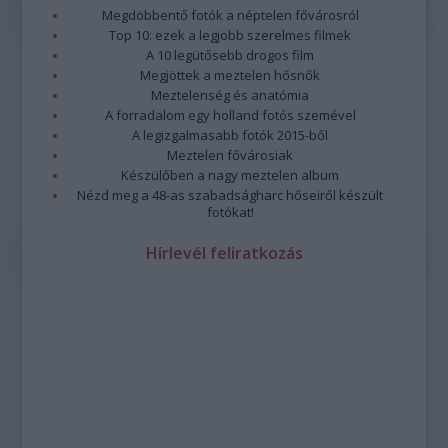
program összeállításánál.
Megdöbbentő fotók a néptelen fővárosról
Továbbra is lesznek népzenei és jazzkoncertek, ilyen
Top 10: ezek a legjobb szerelmes filmek
például
3B és Zajedno
előadása vagy
Paár Julcsi
szerzői
A 10 legütősebb drogos film
estje, a
Jazzation
szokásos karácsonyi dupla fellépése, a
Megjöttek a meztelen hősnők
Borbély Mihály
t 70. születésnapja alkalmából köszöntő
Meztelenség és anatómia
A forradalom egy holland fotós szemével
koncert és a
Vintage Dolls
lemezbemutatója.
A legizgalmasabb fotók 2015-ből
Paár
Meztelen fővárosiak
Julcsi
Készülőben a nagy meztelen album
Uljana
Nézd meg a 48-as szabadságharc hőseiről készült
Sextet
fotókat!
—
fotó:
Hírlevél feliratkozás
Emmer
Lászlo
Az
őszi kínálatban
a kortárs zene kedvelői is találnak
kedvükre való előadásokat: a
Sonus Cordis Quartet
Chess
Pieces
című koncertjét,
Kanyó Dávid és a Budapest
Saxophone Quartet
előadását, vagy az
Ütős kortárs zené
t a
Zene világnapján. Utóbbi koncert megálmodója Joó Szabolcs,
a Zeneakadémia ütőhangszeres képzésének vezető
oktatója, aki kollégáival és tanítványaival lép fel.