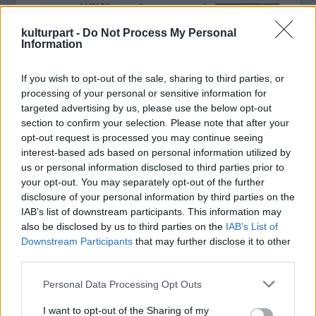
köszönhető. Ez nem véletlen, hiszen ez a tanfolyam, mely a
(fúvóshangszerek, dorombének), Kuczera Barbara (hegedű,
mesemondás intézményi támogatásának kiemelkedő
ének), Fekete Bori (ének), Takács Szabolcs (nagybőgő,
kulturpart -
Do Not Process My Personal
eredménye, 2007 óta népszerű; a volt hallgatók mesemondó
basszusgitár), Küttel Vince (gitár), Küttel Bálint (dob).
Information
egyesületeket, szervezeteket alakítottak, egyre gazdagodik,
Kiss Ferenc muzsikája a tradicionális magyar folklór
színesebbé válik a mesemondók világa.
motívumait éli és élteti újra, a népi hangszerek hagyományos
If you wish to opt-out of the sale, sharing to third parties, or
A jó mesemondó megszólítja a közönségét, alkalmazkodik
játék- és díszítéstechnikáinak újraértelmezésével, meditatív,
processing of your personal or sensitive information for
hozzá, keresi a tekinteteket, felméri a hangulatot. Használja
filozofikus jellegű improvizációk beépítésével. Egy
targeted advertising by us, please use the below opt-out
az arcmimikáját, gesztikulál, ügyesen játszik a hangerővel,
elementáris, ősibb lét üzeneteinek tanúi és részesei
section to confirm your selection. Please note that after your
illetve a beszédtempó változtatásával, és természetesen jól
lehetünk, miközben a modern létélmény bonyolultságát is
opt-out request is processed you may continue seeing
ismeri a népnyelvet is
kifejezve érezhetjük. „Nem világzenét játszunk, hanem
.
interest-based ads based on personal information utilized by
Világzenék a legjobb minőségben
– fogalmaz egy interjúban Agócs Gergely néprajzkutató,
azonosság-zenét (identity-music)" -- vallja magukról a szerző.
us or personal information disclosed to third parties prior to
2026. 05. 17.
|
Küttel Dávid
mesemondó, a
Küttel Dávid a dalok közt szívhez szóló narrációban
Hagyományok Háza
főtanácsadója. A
your opt-out. You may separately opt-out of the further
hagyományos mesemondás lényege ugyanis, hogy a
emlékezett meg a zeneszerző-hangépítész „Kissferi”-ről, aki
A Fonó 30. születésnapja alkalmából indult a kiadó vinyl
disclosure of your personal information by third parties on the
mesélő nem szó szerint idéz fel egy megtanult szöveget,
két éve már nincs köztünk, és június 27-én ünnepelné
sorozata, amelyben ikonikus alkotók felvételeit teszik
IAB’s list of downstream participants. This information may
hanem a történetet, a szerkezetet vési az emlékezetébe,
72.születésnapját. Az ONI udvara különleges helyszín: a
elérhetővé időtálló, analóg formában. Dresch Mihály, Lajkó
also be disclosed by us to third parties on the
IAB’s List of
amelyet minden alkalommal a hallgatósághoz igazítva,
meghittség a tanításból, a növendék és tanító viszonyból is
Félix, Párniczky András és a Meybahar lemezei után most
Downstream Participants
that may further disclose it to other
improvizálva, saját szavaival mond el. Ez egyszerre fejleszti a
fakad, ami a közönség éber figyelmén is érződött. Zenész-
megjelent további három album: a Kerekes Band és a
third parties.
mentális és verbális rugalmasságot, a gyors gondolkodást,
tanár kollégák és tanítványok együtt, odaadó figyelemmel
Dalinda Vadon című lemeze, a Borbély Mihály Quartet
tovább
ennek gyakorlása gazdagítja a szókincset, fejleszti a
hallgatták az ETNOFONT: a basszus klarinét, a nagybőgő
koncertfelvétele Live at Fonó címmel és a Berka Esőtánc című
Please note that this website/app uses one or more Google
Personal Data Processing Opt Outs
beszédkészséget, erősíti a természetes előadói jelenlétet.
mélyről feltörő hangjait, a hegedű áradását, az énekek
zenei anyaga. Mindhárom lemez megrendelhető a
Fonó
services and may gather and store information including but
Nem véletlen, hogy sok résztvevő számol be arról: az öt
játékát, a meséket, történeteket, végsősoron -- életek, sorsok
webshopjában
. A Fonó vinylsorozata olyan alkotók
not limited to your visit or usage behaviour. You may click to
I want to opt-out of the Sharing of my