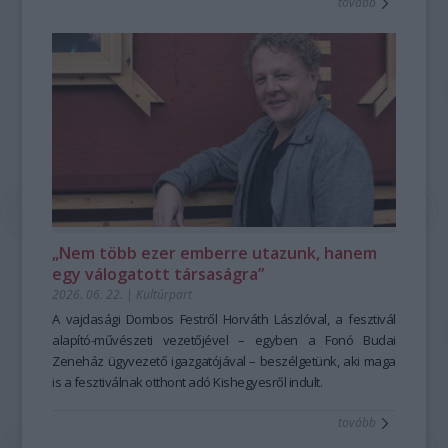
tovább
harmóniái is.
Bálint
A
népmese nem csupán olvasnivaló és kulturális örökség,
Etnofon
hanem élő, szóbeli hagyomány, amely személyes élménnyé
Zenei
válik, tudást közvetít és közösséget teremt. A
Társulás
Hagyományok
Háza
alapításától fogva elkötelezetten dolgozik azon, hogy
OniFeszt
ez az élő hagyomány méltó helyére kerüljön a
„Az én szerelmesem enyém, én is övé vagyok.
közművelődésben, a közgondolkodásban. A népmese első
Az ő bal keze lészen az én fejem alatt és jobb kezével
hallásra sokakban a gyerekkor világát idézheti, eredetileg
megölel engemet.
azonban felnőttek is meséltek egymásnak. Ugyanakkor a
Elvinnélek és bévinnélek tégedet az én anyámnak házába, ki
hagyományos népmesemondás jóval több egyszerű
engemet tanít;
történetmesélésnél. Művészi alkotótevékenység és
adnék néked drága fűvel megcsinált bort és pomagránátnak
önkifejezés egyszerre; nem mellesleg a mesemondás, de a
levét.
„Nem több ezer emberre utazunk, hanem
mesehallgatás is formálja a figyelmet, a kreativitást és az
Mikor épp nem voltam boldog, akkor leltem rád valahol.
egy válogatott társaságra”
érzelmi intelligenciát is: a hősök útja, a próbatételek, a
Megérintettél és megöleltél kedvesem…”
2026. 06. 22.
|
Kultúrpart
döntések és a konfliktusok leképezik az emberi viselkedést.
– ezekkel a bibliai Énekek énekéből ismerős szavakkal
A történetek nemcsak szórakoztatnak, hanem párbeszédre
kezdődött a koncert, Kiss Ferenc dallamaival. Az Etnofon
A vajdasági Dombos Festről Horváth Lászlóval, a fesztivál
indítanak és közös élményeket adnak a hallgatóságnak. A
Zenei Társulás 1994-ben alakult Kiss Ferenc
alapító-művészeti vezetőjével – egyben a Fonó Budai
népmese mai „reneszánsza”, a mára a szövegfolklór
kezdeményezésére, aki azt megelőzően a külföldön is jól
Zeneház ügyvezető igazgatójával – beszélgetünk, aki maga
területén is jelentős revival mozgalom –vagyis az a
ismert Vízöntő és Kolinda együttesek egyik meghatározó
is a fesztiválnak otthont adó Kishegyesről indult.
kulturális
megújulási törekvés
személyisége volt. A markáns, autonóm zenei stílus
,
amely a
szóbeli népmese
tovább
hagyományát élteti a kortárs közösségek számára
kialakításában fontos szerepet kapnak a zenésztársak is:
– többek
között éppen a
Küttel Dávid (zongora, ének), Szokolay Dongó Balázs
Hagyományok Háza
képzésének is