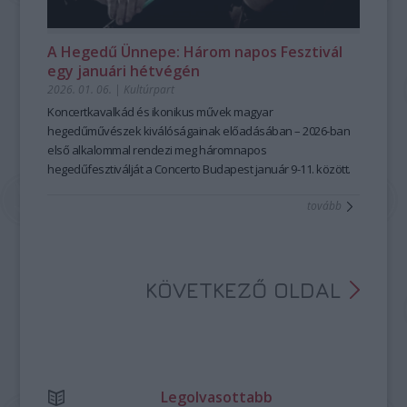
együtt dolgoznak, de archív hang- és videófelvételek
kukacok brand részeként:
közösségi tudásforma…
Simon Izabella
segítségével is tanulnak majd. A mesemondás
gyerekfoglalkozásai
A kiállítás csak tárlatvezetéssel látogatható, a meghirdetett
8–10 éveseknek, míg a felújított
zenés
A Hegedű Ünnepe: Három napos Fesztivál
művészetének elsajátításában előnyt jelent, ha valaki már
beavató foglalkozások
időpontokban. A jegyeket a korlátozott látogatószám miatt
6–8 éveseknek nyújtanak játékos
egy januári hétvégén
foglalkozott bármilyen szóbeli előadói műfajjal, meséléssel
belépőt a zene világába.
érdemes elővételben megvásárolni a Hagyományok Háza
2026. 01. 06.
|
Kultúrpart
pedagógusként vagy közművelődési szakemberként, de
weboldalán. A kiállítások február 5. és november 29. között
Kelemen
fontos kiemelni, hogy ez egyáltalán nem feltétel!
látogathatók.
Koncertkavalkád és ikonikus művek magyar
Barnabás
A jelentkezési határidő:
A
hegedűművészek kiválóságainak előadásában – 2026-ban
Szabad szappanozni
kiállítás Dr. Czingel Szilvia és Keszeg
2026. július 22. éjfél
—
.
A jelentkezés menete és további információ:
Anna kurátorok ötlete nyomán jött létre, a
első alkalommal rendezi meg háromnapos
Fotó:
Hagyományok
https://hagyomanyokhaza.hu/hu/program/magyar-
Háza
hegedűfesztiválját a Concerto Budapest január 9-11. között.
–
Magyar Népi Iparművészeti Múzeum
Csibi
és a
Moholy-
nepmese-hagyomanyos-mesemondas-1
Nagy Művészeti Egyetem
A rangos esemény a magyar hegedűművészet legnagyobb
együttműködésében.
Szilvia
tovább
A bérleteken kívüli
Bővebben:
alakjait vonultatja fel, találkozási alkalmat teremtve mesterek
őszi koncertek
között is szerepelnek igazi
ínyencségek, többek között
https://hagyomanyokhaza.hu/hu/program/szabad-
és tanítványaik számára.
Snétberger Ferenc
gitárművész
Bach inspirálta szólóestje,
szappanozni
Kelemen Barnabás és a
Tonkünstler Zenekar
Kodály–Bartók hangversenye, az
_jfr7660.jpeg
Ábrahám Consort
adventi koncertje, vagy a
Kodály
KÖVETKEZŐ OLDAL
születésének évfordulóján megrendezendő hagyományos
gála.
Természetesen idén ősszel sem marad el a
Kamara.hu
Fesztivál
, amelynek művészeti vezetői, Simon Izabella és
Várjon Dénes számára ezúttal a mexikói festőművész, Frida
Legolvasottabb
Kahlo életútja és művészete jelentette az inspirációt a