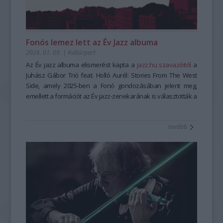
egy város életének is új lehetőséget nyitott. Már csak több
tartalmas kikapcsolódást kínál Eckhardt Gábor értő
magyar népművészet minden szirmában ott rejlik a
szabadidő kellene a még több készülésre,
magyarázataival. Október 4-én
természet és a kultúrák találkozása.”
Balogh Ádám és Korossy-
mesekeresgélésre és gyakorlásra.
Khayll Csongor
- vallják a kiállítás megálmodói, amelyre külön
a szonátairodalom remekeit hozzák el,
Bár egészen más helyről érkeztek, mindhárman hasonló
október 25-én
tárlatvezetéseket szerveznek előre meghirdetett
Tomasz Máté és Pellet Sebestyén
koncertje
Fonós lemez lett az Év Jazz albuma
élményt éltek át a
Pablo Casals örökségét idézi, míg december 13-án a
időpontokban.
Magyar népmese -hagyományos
Trio
2026. 01. 09.
|
Kultúrpart
mesemondás
Felice
Részletek:
barokk utazása Itáliától Angliáig vezet.
.
A szövegfolklór tanulása és tanításának
módszertana
A hatalmas sikernek örvendő
https://hagyomanyokhaza.hu/hu/program/tulipan-zsalya-
Az Év jazz albuma elismerést kapta a
című képzés során. Nem egyszerűen új
Liszt-kukacok Akadémiája
jazz.hu szavazóitól
a
meséket tanultak, hanem azt is felfedezték, hogy a népmese
matinésorozat változatlanul a zene felfedezésének örömét
kertek-korok-nepmuveszet
Juhász Gábor Trió feat. Holló Aurél: Stories From The West
nem rögzített szöveg, hanem élő műfaj, amely a mesélő és a
kínálja a 10–15 éveseknek. A Solti Teremben immár délelőtt
A
Side, amely 2025-ben a Fonó gondozásában jelent meg,
Szabad szappanozni
–
A tisztaság kultúrtörténete
című
hallgatók között születik meg újra és újra.
és délután is megrendezett
kiállítás a tisztaság, a higiénia és a testápolás témáját
emellett a formációt az Év jazz-zenekarának is választották a
Dalfőző matiné
sorozat
A
koncertjei Mona Dániel vezetésével azt mutatják be, miként
vizsgálja újszerű, kortárs szemlélettel. A tárlat érzékeny
szavazók, valamint a művészek külön-külön kategóriákban
Hagyományok Háza
képzésének egyik legnagyobb
erőssége, hogy az elméleti ismereteket intenzív gyakorlati
készülnek a zeneművek különféle zenei stílusban. A
párbeszédet teremt a paraszti kultúra tárgyi világa és a
is elismeréseket kaptak: Az év jazz-gitárosa Juhász Gábor az
tovább
munkával, adatközlő mesemondók technikájának
szeptember 27-i
MOME hallgatói által tervezett kortárs installációk között. A
év jazz-ütőhangszerese pedig Holló Aurél lett.
Klasszikusok lassú tűzön
, az október 18-
megismerésével kapcsolja össze. Hazánk szerencsés
i
kiállítás nemcsak a múlt gyakorlatainak bemutatására
Egy csipet újdonság
, a november 15-i
Népzene ízlés
helyzetben van, hiszen számos hagyományőrző
szerint
vállalkozik, hanem olyan aktuális kérdéseket is
és a december 20-i
Habosra kevert jazz
című
mesemondó őrzi még ezt a tudást, hogy csak két nevet
programok izgalmas, interaktív betekintést adnak a zene
reflektorfénybe állít, mint a fenntarthatóság, a túlfogyasztás,
említsünk, akik gyakori vendégei a háznak és a képzéseken
világába. A délelőtti előadások 11 órakor, a délutániak 15
a testhez kötődő normák és a mindennapi rutinok
is találkozhatnak velük a résztvevők: a herencsényi
órakor kezdődnek a Solti Teremben. Bérletek előbbiekre
átalakulása.
ide
Petrovecz Lászlóné Bartus Teréz, aki édesanyja meséit viszi
kattintva
A tárlat olyan érzékeny témákat is érint, mint a női testhez
, utóbbiakra pedig
ide kattintva
érhetők el, de
tovább, és az arlói ifj. Csipkés Vilmos, aki édesapja
természetesen külön-külön is kaphatók jegyek.
kötődő tisztaságnormák, a tabu és a piszok fogalma, a
mesemondói stílusát élteti. A tanfolyam során a hallgatók
Több év kihagyás után ismét rendez foglalkozásokat a
szerelmi ajándékként funkcionáló használati tárgyak vagy a
folkloristákkal és tapasztalt kortárs mesemondókkal is
Zeneakadémia a még kisebbeknek, ugyancsak a Liszt-
szappanfőzés mint időigényes, mégis nélkülözhetetlen