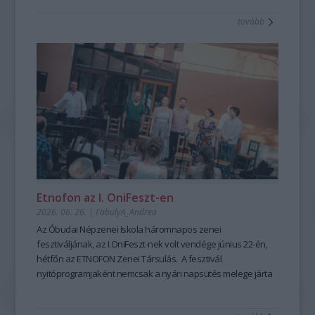
tanulható, tanítható. A szabad, rögtönző, élőszavas
tovább
mesemondás nemcsak művészi élményt ad, hanem
kiemelten fontos készségeket fejleszt; hozzájárul a
magabiztosabb megszólaláshoz, fellépéshez, segíti az
előadói, pedagógusi jelenlétet, fejleszti a meggyőző, hiteles
kommunikációt is – olyan készségeket, amelyek digitális
korunkban is hangsúlyozottan értékesek. Ehhez nyújt
nagyszerű lehetőséget az idén 25 éves Hagyományok Háza
ősszel induló képzése, mely pedagógusok és
közművelődési szakemberek számára kínál elmélyült
szakmai és gyakorlati tudást a szövegfolklór tanulásáról és
tanításának módszertanáról.
Fábián
Etnofon az I. OniFeszt-en
Évi
2026. 06. 26.
|
FabulyA_Andrea
mesemondó
Az Óbudai Népzenei Iskola háromnapos zenei
a
fesztiváljának, az I.OniFeszt-nek volt vendége június 22-én,
Hagyományok
hétfőn az ETNOFON Zenei Társulás. A fesztivál
Házában
nyitóprogramjaként nemcsak a nyári napsütés melege járta
-
át az iskola kis, otthonos kertjét, hanem a Pazar dallam- és
Fotó:
szövegvilággal, muzikalitással felépített koncertműsor
Hrotkó