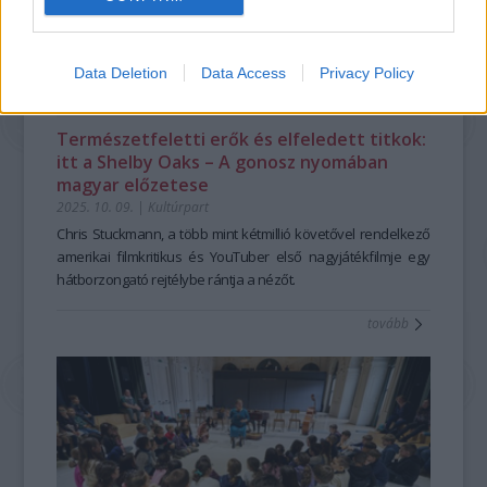
Data Deletion
Data Access
Privacy Policy
Természetfeletti erők és elfeledett titkok:
itt a Shelby Oaks – A gonosz nyomában
magyar előzetese
2025. 10. 09.
|
Kultúrpart
Chris Stuckmann, a több mint kétmillió követővel rendelkező
amerikai filmkritikus és YouTuber első nagyjátékfilmje egy
hátborzongató rejtélybe rántja a nézőt.
tovább