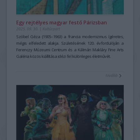
Egy rejtélyes magyar festő Párizsban
2025. 09. 30.
|
Kultúrpart
Szóbel Géza (1905–1963) a francia modernizmus ígéretes,
mégis elfeledett alakja. Születésének 120. évfordulóján a
Ferenczy Múzeumi Centrum és a Kálmán Makláry Fine Arts
Galéria közös kiállítása idézi fel különleges életművét.
tovább