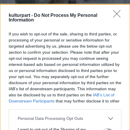
kulturpart -
Do Not Process My Personal
Information
If you wish to opt-out of the sale, sharing to third parties, or
processing of your personal or sensitive information for
targeted advertising by us, please use the below opt-out
section to confirm your selection. Please note that after your
opt-out request is processed you may continue seeing
A hagyomány és a kortárs divat találkozása
interest-based ads based on personal information utilized by
– „Kis fekete” divatbemutató a
us or personal information disclosed to third parties prior to
Hagyományok Házában
your opt-out. You may separately opt-out of the further
2025. 10. 09.
|
Kultúrpart
disclosure of your personal information by third parties on the
A Hagyományok Háza látványos divatbemutatón mutatja be
IAB’s list of downstream participants. This information may
a „Kis fekete” pályázat legjobb alkotásait, ahol a magyar népi
also be disclosed by us to third parties on the
IAB’s List of
hagyományok motívumai kortárs formában kelnek életre.
Downstream Participants
that may further disclose it to other
third parties.
tovább
Please note that this website/app uses one or more Google
Personal Data Processing Opt Outs
services and may gather and store information including but
not limited to your visit or usage behaviour. You may click to
I want to opt-out of the Sharing of my