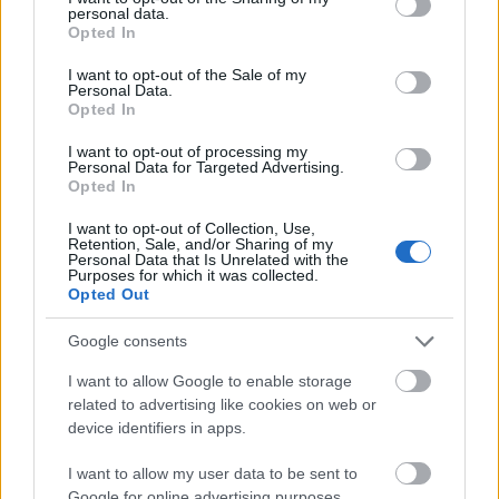
personal data.
grant or deny consent to Google and its third-party tags to
Opted In
use your data for below specified purposes in below Google
consent section.
I want to opt-out of the Sale of my
Personal Data.
Opted In
I want to opt-out of processing my
Personal Data for Targeted Advertising.
Opted In
Krasznahorkai László kapta az irodalmi
Nobel-díjat
I want to opt-out of Collection, Use,
Retention, Sale, and/or Sharing of my
2025. 10. 09.
|
Kultúrpart
Personal Data that Is Unrelated with the
Purposes for which it was collected.
Csütörtökön kora délután jelentette be a svéd Királyi
Opted Out
Akadémia, hogy 2025-ben Krasznahorkai Lászlónak ítélték
oda az irodalmi Nobel-díjat.
Google consents
I want to allow Google to enable storage
tovább
related to advertising like cookies on web or
device identifiers in apps.
I want to allow my user data to be sent to
Google for online advertising purposes.