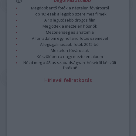
Legolvasottabb
Megdöbbentő fotók a néptelen fővárosról
Top 10: ezek a legjobb szerelmes filmek
A 10 legütősebb drogos film
Megjöttek a meztelen hősnők
Meztelenség és anatómia
A forradalom egy holland fotós szemével
A legizgalmasabb fotók 2015-ből
Meztelen fővárosiak
Készülőben a nagy meztelen album
Nézd meg a 48-as szabadságharc hőseiről készült
fotókat!
Hírlevél feliratkozás