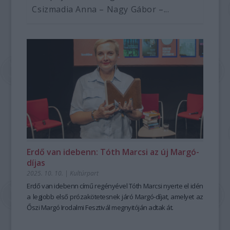
Csizmadia Anna – Nagy Gábor –...
Erdő van idebenn: Tóth Marcsi az új Margó-
díjas
2025. 10. 10.
|
Kultúrpart
Erdő van idebenn
című regényével Tóth Marcsi nyerte el idén
a legjobb első prózakötetesnek járó Margó-díjat, amelyet az
Őszi Margó Irodalmi Fesztivál megnyitóján adtak át.