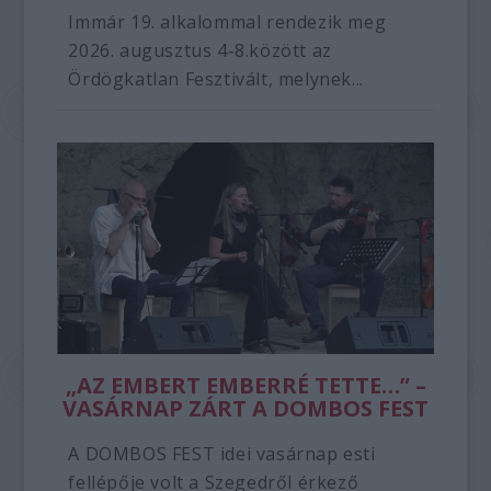
Immár 19. alkalommal rendezik meg
2026. augusztus 4-8.között az
Ördögkatlan Fesztivált, melynek...
„AZ EMBERT EMBERRÉ TETTE…” –
VASÁRNAP ZÁRT A DOMBOS FEST
A DOMBOS FEST idei vasárnap esti
fellépője volt a Szegedről érkező