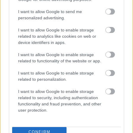
I want to allow Google to send me
personalized advertising.
I want to allow Google to enable storage
related to analytics like cookies on web or
device identifiers in apps.
Pogány Induló meghódítja Európát - jön az
EU Rap Tour ’26
I want to allow Google to enable storage
2025. 10. 09.
|
Kultúrpart
related to functionality of the website or app.
Telt házas hazai arénakoncertek, fesztiválsikerek és most
egy kontinensnyi kihívás – Pogány Induló először indul saját
I want to allow Google to enable storage
európai turnéra. Az
EU Rap Tour ’26
februárban startol, a
related to personalization.
rapper pedig új számokat és rendhagyó show-t ígér.
I want to allow Google to enable storage
tovább
related to security, including authentication
functionality and fraud prevention, and other
user protection.
CONFIRM