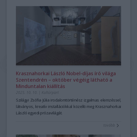
Krasznahorkai László Nobel-díjas író világa
Szentendrén – október végéig látható a
Minduntalan kiállítás
2025. 10. 10.
|
Kultúrpart
Szilágyi Zsófia Júlia irodalomtörténész izgalmas elemzéssel,
látványos, kreatív installációkkal közelíti meg Krasznahorkai
László egyedi prózavilágát.
tovább