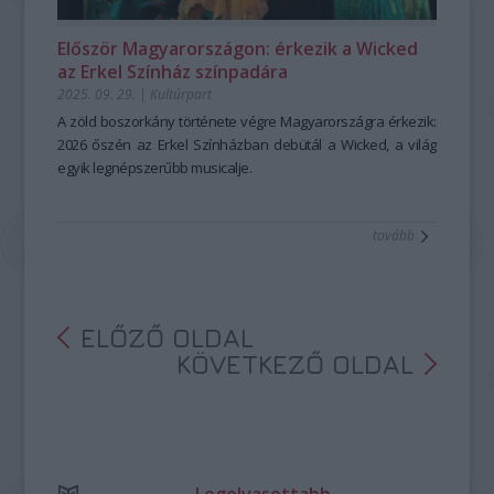
Először Magyarországon: érkezik a Wicked
az Erkel Színház színpadára
2025. 09. 29.
|
Kultúrpart
A zöld boszorkány története végre Magyarországra érkezik:
2026 őszén az Erkel Színházban debütál a Wicked, a világ
egyik legnépszerűbb musicalje.
tovább
ELŐZŐ OLDAL
KÖVETKEZŐ OLDAL