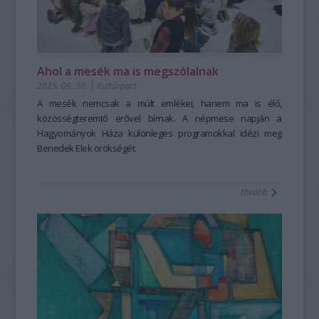
Ahol a mesék ma is megszólalnak
2025. 09. 30.
|
Kultúrpart
A mesék nemcsak a múlt emlékei, hanem ma is élő,
közösségteremtő erővel bírnak. A népmese napján a
Hagyományok Háza különleges programokkal idézi meg
Benedek Elek örökségét.
tovább