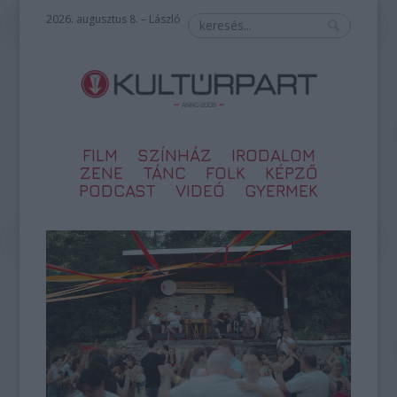
2026. augusztus 8. – László
FILM
SZÍNHÁZ
IRODALOM
ZENE
TÁNC
FOLK
KÉPZŐ
PODCAST
VIDEÓ
GYERMEK