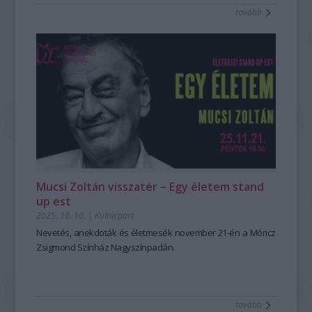
tovább
Mucsi Zoltán visszatér – Egy életem stand
up est
2025. 10. 10.
|
Kultúrpart
Nevetés, anekdoták és életmesék november 21-én a Móricz
Zsigmond Színház Nagyszínpadán.
tovább