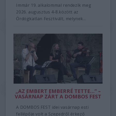
Immár 19. alkalommal rendezik meg
2026. augusztus 4-8.között az
Ördögkatlan Fesztivált, melynek...
„AZ EMBERT EMBERRÉ TETTE…” –
VASÁRNAP ZÁRT A DOMBOS FEST
A DOMBOS FEST idei vasárnap esti
fellépője volt a Szegedről érkező