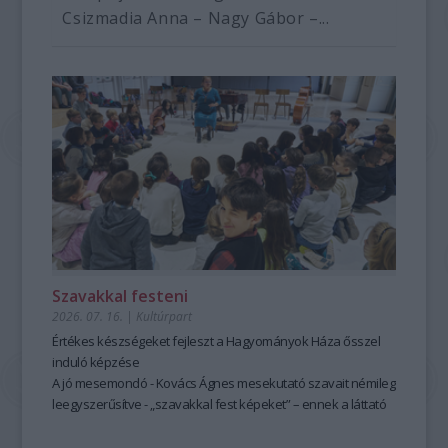
Csizmadia Anna – Nagy Gábor –...
Szavakkal festeni
2026. 07. 16.
|
Kultúrpart
Értékes készségeket fejleszt a Hagyományok Háza ősszel
induló képzése
A jó mesemondó - Kovács Ágnes mesekutató szavait némileg
leegyszerűsítve - „szavakkal fest képeket” – ennek a láttató
erejű mesemondásnak a hagyományos módszere pedig
tanulható, tanítható. A szabad, rögtönző, élőszavas