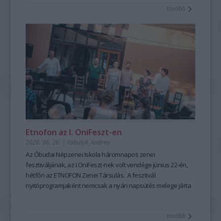
tovább
mesemondás nemcsak művészi élményt ad, hanem
kiemelten fontos készségeket fejleszt; hozzájárul a
magabiztosabb megszólaláshoz, fellépéshez, segíti az
előadói, pedagógusi jelenlétet, fejleszti a meggyőző, hiteles
kommunikációt is – olyan készségeket, amelyek digitális
korunkban is hangsúlyozottan értékesek. Ehhez nyújt
nagyszerű lehetőséget az idén 25 éves Hagyományok Háza
ősszel induló képzése, mely pedagógusok és
közművelődési szakemberek számára kínál elmélyült
szakmai és gyakorlati tudást a szövegfolklór tanulásáról és
tanításának módszertanáról.
Fábián
Etnofon az I. OniFeszt-en
Évi
2026. 06. 26.
|
FabulyA_Andrea
mesemondó
Az Óbudai Népzenei Iskola háromnapos zenei
a
fesztiváljának, az I.OniFeszt-nek volt vendége június 22-én,
Hagyományok
hétfőn az ETNOFON Zenei Társulás. A fesztivál
Házában
nyitóprogramjaként nemcsak a nyári napsütés melege járta
-
át az iskola kis, otthonos kertjét, hanem a Pazar dallam- és
Fotó:
szövegvilággal, muzikalitással felépített koncertműsor
Hrotkó
tovább
harmóniái is.
Bálint