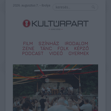
2026. augusztus 7. – Ibolya
FILM
SZÍNHÁZ
IRODALOM
ZENE
TÁNC
FOLK
KÉPZŐ
PODCAST
VIDEÓ
GYERMEK