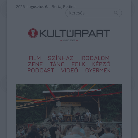
2026. augusztus 6. – Berta, Bettina
FILM
SZÍNHÁZ
IRODALOM
ZENE
TÁNC
FOLK
KÉPZŐ
PODCAST
VIDEÓ
GYERMEK