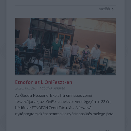
tanulható, tanítható. A szabad, rögtönző, élőszavas
tovább
mesemondás nemcsak művészi élményt ad, hanem
kiemelten fontos készségeket fejleszt; hozzájárul a
magabiztosabb megszólaláshoz, fellépéshez, segíti az
előadói, pedagógusi jelenlétet, fejleszti a meggyőző, hiteles
kommunikációt is – olyan készségeket, amelyek digitális
korunkban is hangsúlyozottan értékesek. Ehhez nyújt
nagyszerű lehetőséget az idén 25 éves Hagyományok Háza
ősszel induló képzése, mely pedagógusok és
közművelődési szakemberek számára kínál elmélyült
szakmai és gyakorlati tudást a szövegfolklór tanulásáról és
tanításának módszertanáról.
Fábián
Etnofon az I. OniFeszt-en
Évi
2026. 06. 26.
|
FabulyA_Andrea
mesemondó
Az Óbudai Népzenei Iskola háromnapos zenei
a
fesztiváljának, az I.OniFeszt-nek volt vendége június 22-én,
Hagyományok
hétfőn az ETNOFON Zenei Társulás. A fesztivál
Házában
nyitóprogramjaként nemcsak a nyári napsütés melege járta
-
át az iskola kis, otthonos kertjét, hanem a Pazar dallam- és
Fotó:
szövegvilággal, muzikalitással felépített koncertműsor
Hrotkó