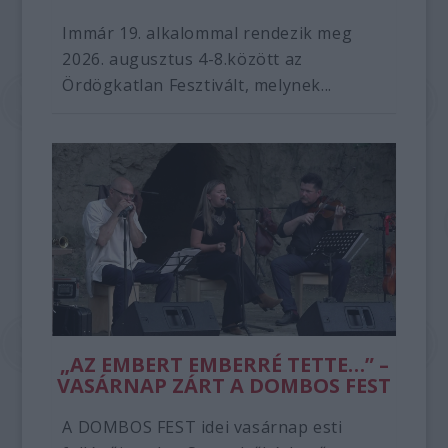
Immár 19. alkalommal rendezik meg
2026. augusztus 4-8.között az
Ördögkatlan Fesztivált, melynek...
„AZ EMBERT EMBERRÉ TETTE…” –
VASÁRNAP ZÁRT A DOMBOS FEST
A DOMBOS FEST idei vasárnap esti