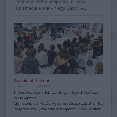
fellépője volt a Szegedről érkező
Csizmadia Anna – Nagy Gábor –...
Szavakkal festeni
2026. 07. 16.
|
Kultúrpart
Értékes készségeket fejleszt a Hagyományok Háza ősszel
induló képzése
A jó mesemondó - Kovács Ágnes mesekutató szavait némileg
leegyszerűsítve - „szavakkal fest képeket” – ennek a láttató
erejű mesemondásnak a hagyományos módszere pedig