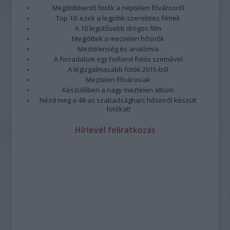
program összeállításánál.
Megdöbbentő fotók a néptelen fővárosról
Továbbra is lesznek népzenei és jazzkoncertek, ilyen
Top 10: ezek a legjobb szerelmes filmek
például
3B és Zajedno
előadása vagy
Paár Julcsi
szerzői
A 10 legütősebb drogos film
estje, a
Jazzation
szokásos karácsonyi dupla fellépése, a
Megjöttek a meztelen hősnők
Borbély Mihály
t 70. születésnapja alkalmából köszöntő
Meztelenség és anatómia
A forradalom egy holland fotós szemével
koncert és a
Vintage Dolls
lemezbemutatója.
A legizgalmasabb fotók 2015-ből
Paár
Meztelen fővárosiak
Julcsi
Készülőben a nagy meztelen album
Uljana
Nézd meg a 48-as szabadságharc hőseiről készült
Sextet
fotókat!
—
fotó:
Hírlevél feliratkozás
Emmer
Lászlo
Az
őszi kínálatban
a kortárs zene kedvelői is találnak
kedvükre való előadásokat: a
Sonus Cordis Quartet
Chess
Pieces
című koncertjét,
Kanyó Dávid és a Budapest
Saxophone Quartet
előadását, vagy az
Ütős kortárs zené
t a
Zene világnapján. Utóbbi koncert megálmodója Joó Szabolcs,
a Zeneakadémia ütőhangszeres képzésének vezető
oktatója, aki kollégáival és tanítványaival lép fel.