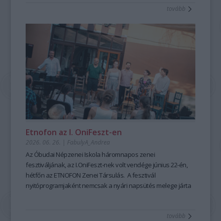
tovább
mesemondás nemcsak művészi élményt ad, hanem
kiemelten fontos készségeket fejleszt; hozzájárul a
magabiztosabb megszólaláshoz, fellépéshez, segíti az
előadói, pedagógusi jelenlétet, fejleszti a meggyőző, hiteles
kommunikációt is – olyan készségeket, amelyek digitális
korunkban is hangsúlyozottan értékesek. Ehhez nyújt
nagyszerű lehetőséget az idén 25 éves Hagyományok Háza
ősszel induló képzése, mely pedagógusok és
közművelődési szakemberek számára kínál elmélyült
szakmai és gyakorlati tudást a szövegfolklór tanulásáról és
tanításának módszertanáról.
Fábián
Etnofon az I. OniFeszt-en
Évi
2026. 06. 26.
|
FabulyA_Andrea
mesemondó
Az Óbudai Népzenei Iskola háromnapos zenei
a
fesztiváljának, az I.OniFeszt-nek volt vendége június 22-én,
Hagyományok
hétfőn az ETNOFON Zenei Társulás. A fesztivál
Házában
nyitóprogramjaként nemcsak a nyári napsütés melege járta
-
át az iskola kis, otthonos kertjét, hanem a Pazar dallam- és
Fotó:
szövegvilággal, muzikalitással felépített koncertműsor
Hrotkó
tovább
harmóniái is.
Bálint