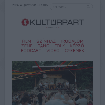
2026. augusztus 8. – László
FILM
SZÍNHÁZ
IRODALOM
ZENE
TÁNC
FOLK
KÉPZŐ
PODCAST
VIDEÓ
GYERMEK