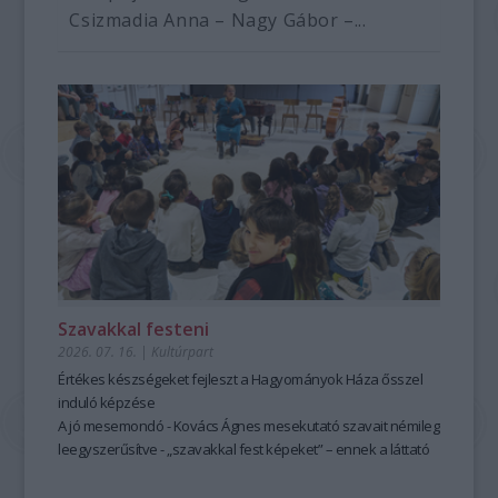
Csizmadia Anna – Nagy Gábor –...
Szavakkal festeni
2026. 07. 16.
|
Kultúrpart
Értékes készségeket fejleszt a Hagyományok Háza ősszel
induló képzése
A jó mesemondó - Kovács Ágnes mesekutató szavait némileg
leegyszerűsítve - „szavakkal fest képeket” – ennek a láttató
erejű mesemondásnak a hagyományos módszere pedig
tanulható, tanítható. A szabad, rögtönző, élőszavas