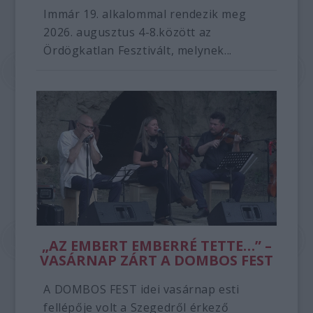
Immár 19. alkalommal rendezik meg
2026. augusztus 4-8.között az
Ördögkatlan Fesztivált, melynek...
„AZ EMBERT EMBERRÉ TETTE…” –
VASÁRNAP ZÁRT A DOMBOS FEST
A DOMBOS FEST idei vasárnap esti
fellépője volt a Szegedről érkező