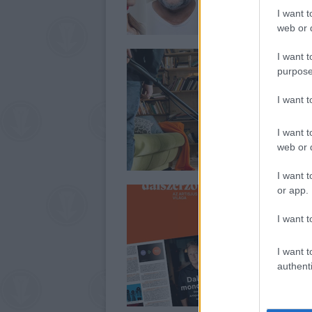
I want t
web or d
I want t
purpose
I want 
I want t
web or d
I want t
or app.
I want t
I want t
authenti