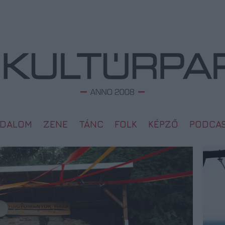
ODALOM
ZENE
TÁNC
FOLK
KÉPZŐ
PODCA