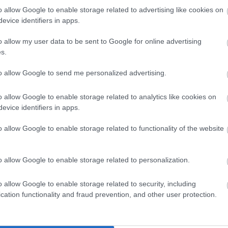
o allow Google to enable storage related to advertising like cookies on
tovább
evice identifiers in apps.
Szembe mersz nézni azzal, akivé válhattál
o allow my user data to be sent to Google for online advertising
volna?
s.
2025. 10. 13.
|
Kultúrpart
to allow Google to send me personalized advertising.
Vigh Bálint új független filmje, a
KONEKT
az önismeret és a
traumafeldolgozás kérdéseit vizsgálja egy mesterséges
intelligencia uralta világban.
o allow Google to enable storage related to analytics like cookies on
evice identifiers in apps.
tovább
o allow Google to enable storage related to functionality of the website
Dalokból szőtt történelem – megjelent a
Dalszerző Bookazin
o allow Google to enable storage related to personalization.
2025. 10. 10.
|
Kultúrpart
Megjelent az Artisjus első Dalszerző Bookazin kiadványa,
o allow Google to enable storage related to security, including
amely több mint száz év magyar zenetörténetét sűríti –
cation functionality and fraud prevention, and other user protection.
Bartóktól és Huszkától a Szörényi-Bródy fémjelezte
beathullámig, a bakelittől az algoritmusig.
tovább