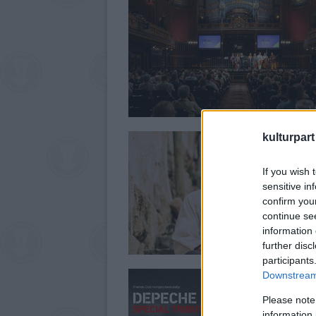
kulturpart
If you wish 
sensitive in
confirm you
continue se
information 
further disc
participants
Downstream 
Please note
information 