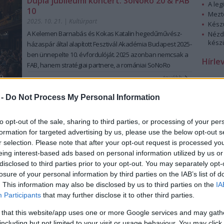
Dupla jubileumi koncert: SoNoRo 20 & FAB
A leg
mutatják meg, melyek a
Magyar Vasúttörténeti Parkban
10
Mezt
készültek. A társulat jelmezeiből is láthatnak pár izgalmas
2025. 10. 21.
|
Kultúrpart
Kész
darabot, és ahogy azt már megszokhattuk, a társulat tagjai
A Kelemen Barnabás és Kokas Katalin hegedűművész-
Nézd
lendületes élő táncképekkel is színesítik az eseményt.
készü
házaspár által alapított Fesztivál Akadémia
Budapest 2025-
Az előadás mottója a Határtalanul kiállítás mottója is
ben ünnepelte 10. évfordulóját. 2025 azonban nemcsak a
Hírle
egyben, melyet
Kányádi Sándor Előhang
című verséből
FAB, hanem stratégiai
partnere, a romániai SoNoRo
választottak:
életében is mérföldkő, hiszen a Razvan Popovici
tovább
“(...)
vannak vidékek viselem
brácsaművész által
vezetett partnerfesztivál idén ünnepli
akár a bőrt a testemen
20 éves fennállását.
Dongó a Zeneakadémián
 -
Do Not Process My Personal Information
meggyötörten is gyönyörű
2025. 10. 19.
|
Küttel Dávid
tájak ahol a keserű
Szokolay Dongó Balázs az improvizáció népi fúvós
to opt-out of the sale, sharing to third parties, or processing of your per
számban édessé ízesül
nagymestere, emellett zeneszerzéssel is foglalkozik.
formation for targeted advertising by us, please use the below opt-out s
vannak vidékek legbelül”
Karakteres játéka, egyedi dallamformálása és ötletes
r selection. Please note that after your opt-out request is processed y
A társulat
17 előadást tart
repertoáron minden korosztályt
szólói rengeteg alkotó számára jelentenek kapcsolódási
eing interest-based ads based on personal information utilized by us or
megcélozva. Az előző évadban 7 új előadást mutattak be,
pontot. Születésnapi műsorában életútja fontos és
disclosed to third parties prior to your opt-out. You may separately opt-
idén ezek továbbjátszása van fókuszban. A
Bernarda
jelenleg is aktív formációit mutatja be -- a teljesség igénye
losure of your personal information by third parties on the IAB’s list of
tovább
ballada
friss szereposztással születik újjá, a
Taven
nélkül.
. This information may also be disclosed by us to third parties on the
IA
Baxtale! - Legyetek szerencsések!
és
Tántorgók – a hazát
Túlvilági olimpikonok a Depeche Mode
Participants
that may further disclose it to other third parties.
elhagyók emlékére
továbbra is a társulat legnépszerűbb
univerzumában – grandiózus show az
produkciói.
 that this website/app uses one or more Google services and may gath
MVM Dome-ban
A társulat kiemelt küldetése a
tehetséggondozás
, három
including but not limited to your visit or usage behaviour. You may click 