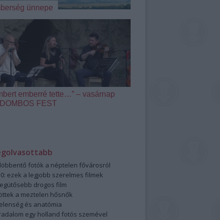
berség ünnepe
mbert emberré tette…” – vasárnap
 a DOMBOS FEST
egolvasottabb
öbbentő fotók a néptelen fővárosról
0: ezek a legjobb szerelmes filmek
legütősebb drogos film
öttek a meztelen hősnők
elenség és anatómia
rradalom egy holland fotós szemével