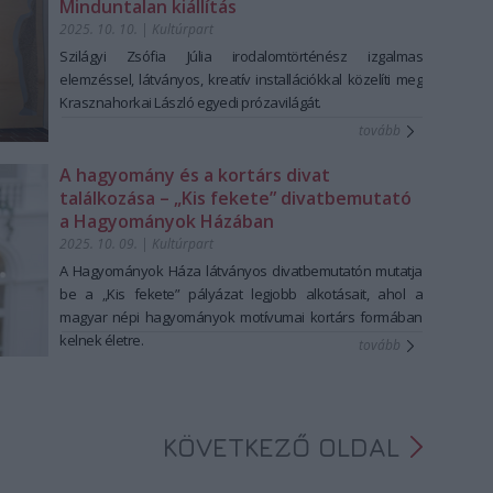
Minduntalan kiállítás
2025. 10. 10.
|
Kultúrpart
Szilágyi Zsófia Júlia irodalomtörténész izgalmas
elemzéssel, látványos, kreatív installációkkal közelíti meg
Krasznahorkai László egyedi prózavilágát.
tovább
A hagyomány és a kortárs divat
találkozása – „Kis fekete” divatbemutató
a Hagyományok Házában
2025. 10. 09.
|
Kultúrpart
A Hagyományok Háza látványos divatbemutatón mutatja
be a „Kis fekete” pályázat legjobb alkotásait, ahol a
magyar népi hagyományok motívumai kortárs formában
kelnek életre.
tovább
KÖVETKEZŐ OLDAL