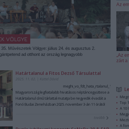
Az em
EK VÖLGYE
a 35. Művészetek Völgye: július 24. és augusztus 2.
igántpetend ad otthont az ország legnagyobb
„Az e
zárt
Határtalanul a Fitos Dezső Társulattal
2025. 11. 02.
|
Küttel Dávid
meghi_vo_fdt_hata_rtalanul_1.jpg
L
Magyarország legfiatalabb hivatásos néptáncegyüttese a
Megd
Határtalanul című tárlattal mutatja be negyedik évadát
a
Top 1
Fonó Budai Zeneházban
2025. november 3-án 11 órától
A 10 
Az évad első bemutatója szeptember végén a
Megj
Transylvania Express
volt. A kiállításon ezt a
tovább
Mezt
táncképekben, ritmusokban, dallamokban gazdag erdélyi
A fo
körutazást
Papp Kornél
különleges fotóin keresztül