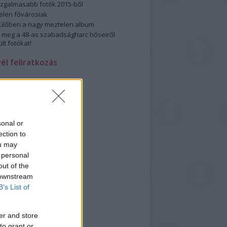
izgalmasabb fotók 2015-ből
elen fővárosiak
ülőben a nagy meztelen album
 meg a 48-as szabadságharc hőseiről
lt fotókat!
vél feliratkozás
sonal or
ection to
ou may
 personal
out of the
 downstream
B’s List of
er and store
to grant or