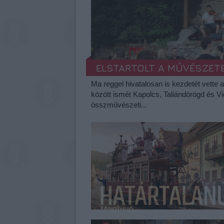
ELSTARTOLT A MŰVÉSZET
Ma reggel hivatalosan is kezdetét vette 
között ismét Kapolcs, Taliándörögd és V
összművészeti...