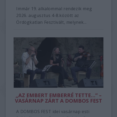
Immár 19. alkalommal rendezik meg
2026. augusztus 4-8.között az
Ördögkatlan Fesztivált, melynek...
„AZ EMBERT EMBERRÉ TETTE…” –
VASÁRNAP ZÁRT A DOMBOS FEST
A DOMBOS FEST idei vasárnap esti