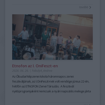
tanulható, tanítható. A szabad, rögtönző, élőszavas
tovább
mesemondás nemcsak művészi élményt ad, hanem
kiemelten fontos készségeket fejleszt; hozzájárul a
magabiztosabb megszólaláshoz, fellépéshez, segíti az
előadói, pedagógusi jelenlétet, fejleszti a meggyőző, hiteles
kommunikációt is – olyan készségeket, amelyek digitális
korunkban is hangsúlyozottan értékesek. Ehhez nyújt
nagyszerű lehetőséget az idén 25 éves Hagyományok Háza
ősszel induló képzése, mely pedagógusok és
közművelődési szakemberek számára kínál elmélyült
szakmai és gyakorlati tudást a szövegfolklór tanulásáról és
tanításának módszertanáról.
Fábián
Etnofon az I. OniFeszt-en
Évi
2026. 06. 26.
|
FabulyA_Andrea
mesemondó
Az Óbudai Népzenei Iskola háromnapos zenei
a
fesztiváljának, az I.OniFeszt-nek volt vendége június 22-én,
Hagyományok
hétfőn az ETNOFON Zenei Társulás. A fesztivál
Házában
nyitóprogramjaként nemcsak a nyári napsütés melege járta
-
át az iskola kis, otthonos kertjét, hanem a Pazar dallam- és
Fotó:
szövegvilággal, muzikalitással felépített koncertműsor
Hrotkó