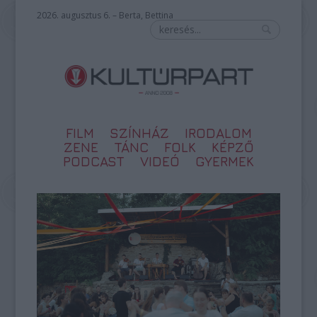
2026. augusztus 6. – Berta, Bettina
FILM
SZÍNHÁZ
IRODALOM
ZENE
TÁNC
FOLK
KÉPZŐ
PODCAST
VIDEÓ
GYERMEK