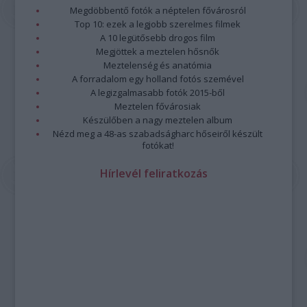
program összeállításánál.
Megdöbbentő fotók a néptelen fővárosról
Továbbra is lesznek népzenei és jazzkoncertek, ilyen
Top 10: ezek a legjobb szerelmes filmek
például
3B és Zajedno
előadása vagy
Paár Julcsi
szerzői
A 10 legütősebb drogos film
estje, a
Jazzation
szokásos karácsonyi dupla fellépése, a
Megjöttek a meztelen hősnők
Borbély Mihály
t 70. születésnapja alkalmából köszöntő
Meztelenség és anatómia
A forradalom egy holland fotós szemével
koncert és a
Vintage Dolls
lemezbemutatója.
A legizgalmasabb fotók 2015-ből
Paár
Meztelen fővárosiak
Julcsi
Készülőben a nagy meztelen album
Uljana
Nézd meg a 48-as szabadságharc hőseiről készült
Sextet
fotókat!
—
fotó:
Hírlevél feliratkozás
Emmer
Lászlo
Az
őszi kínálatban
a kortárs zene kedvelői is találnak
kedvükre való előadásokat: a
Sonus Cordis Quartet
Chess
Pieces
című koncertjét,
Kanyó Dávid és a Budapest
Saxophone Quartet
előadását, vagy az
Ütős kortárs zené
t a
Zene világnapján. Utóbbi koncert megálmodója Joó Szabolcs,
a Zeneakadémia ütőhangszeres képzésének vezető
oktatója, aki kollégáival és tanítványaival lép fel.