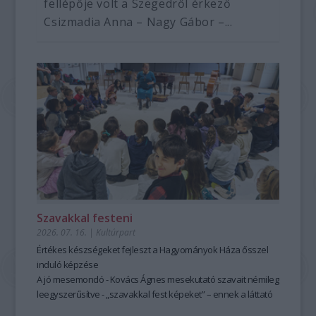
fellépője volt a Szegedről érkező
Csizmadia Anna – Nagy Gábor –...
Szavakkal festeni
2026. 07. 16.
|
Kultúrpart
Értékes készségeket fejleszt a Hagyományok Háza ősszel
induló képzése
A jó mesemondó - Kovács Ágnes mesekutató szavait némileg
leegyszerűsítve - „szavakkal fest képeket” – ennek a láttató
erejű mesemondásnak a hagyományos módszere pedig