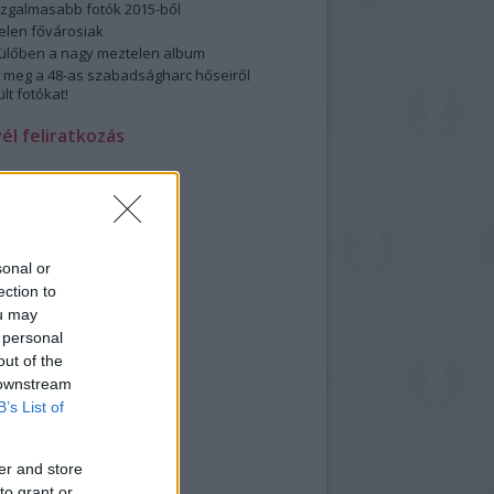
izgalmasabb fotók 2015-ből
elen fővárosiak
ülőben a nagy meztelen album
 meg a 48-as szabadságharc hőseiről
lt fotókat!
vél feliratkozás
sonal or
ection to
ou may
 personal
out of the
 downstream
B’s List of
er and store
to grant or