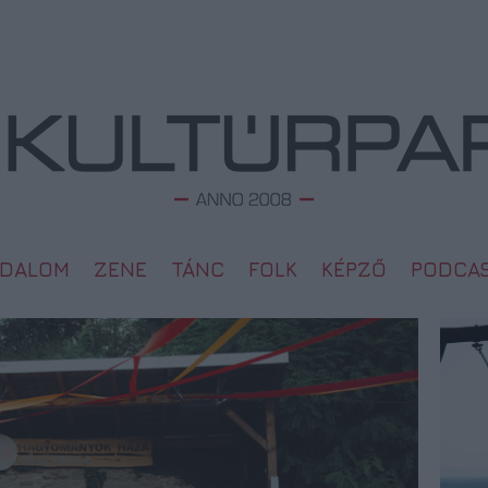
ODALOM
ZENE
TÁNC
FOLK
KÉPZŐ
PODCA