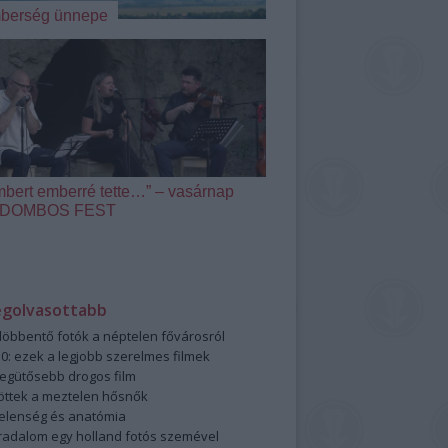
berség ünnepe
mbert emberré tette…” – vasárnap
 a DOMBOS FEST
egolvasottabb
öbbentő fotók a néptelen fővárosról
0: ezek a legjobb szerelmes filmek
legütősebb drogos film
öttek a meztelen hősnők
elenség és anatómia
rradalom egy holland fotós szemével