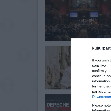
kulturpart
If you wish 
sensitive in
confirm you
continue se
information 
further disc
participants
Downstream 
Please note
information 