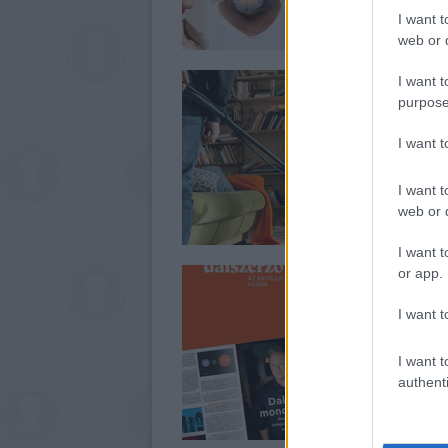
I want t
web or d
I want t
purpose
I want 
I want t
web or d
I want t
or app.
I want t
I want t
authenti