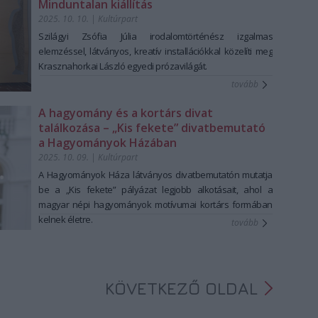
Minduntalan kiállítás
2025. 10. 10.
|
Kultúrpart
Szilágyi Zsófia Júlia irodalomtörténész izgalmas
elemzéssel, látványos, kreatív installációkkal közelíti meg
Krasznahorkai László egyedi prózavilágát.
tovább
A hagyomány és a kortárs divat
találkozása – „Kis fekete” divatbemutató
a Hagyományok Házában
2025. 10. 09.
|
Kultúrpart
A Hagyományok Háza látványos divatbemutatón mutatja
be a „Kis fekete” pályázat legjobb alkotásait, ahol a
magyar népi hagyományok motívumai kortárs formában
kelnek életre.
tovább
KÖVETKEZŐ OLDAL