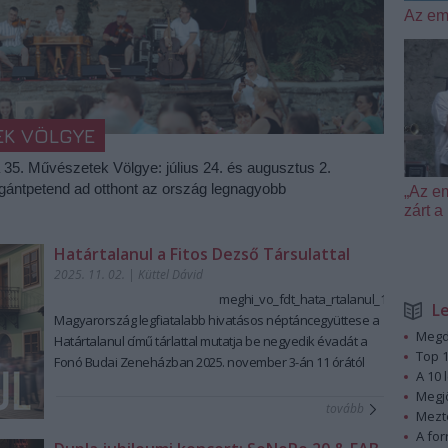
Az em
EK VÖLGYE
a 35. Művészetek Völgye: július 24. és augusztus 2.
igántpetend ad otthont az ország legnagyobb
„Az e
zárt
Határtalanul a Fitos Dezső Társulattal
2025. 11. 02.
|
Küttel Dávid
meghi_vo_fdt_hata_rtalanul_1.jpg
L
Magyarország legfiatalabb hivatásos néptáncegyüttese a
Megd
Határtalanul című tárlattal mutatja be negyedik évadát
a
Top 1
Fonó Budai Zeneházban
2025. november 3-án 11 órától
A 10 
Az évad első bemutatója szeptember végén a
Megj
Transylvania Express
volt. A kiállításon ezt a
tovább
Mezt
táncképekben, ritmusokban, dallamokban gazdag erdélyi
A fo
körutazást
Papp Kornél
különleges fotóin keresztül