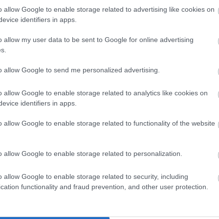
o allow Google to enable storage related to advertising like cookies on
tovább
evice identifiers in apps.
Szembe mersz nézni azzal, akivé válhattál
o allow my user data to be sent to Google for online advertising
volna?
s.
2025. 10. 13.
|
Kultúrpart
to allow Google to send me personalized advertising.
Vigh Bálint új független filmje, a
KONEKT
az önismeret és a
traumafeldolgozás kérdéseit vizsgálja egy mesterséges
intelligencia uralta világban.
o allow Google to enable storage related to analytics like cookies on
evice identifiers in apps.
tovább
o allow Google to enable storage related to functionality of the website
Dalokból szőtt történelem – megjelent a
Dalszerző Bookazin
o allow Google to enable storage related to personalization.
2025. 10. 10.
|
Kultúrpart
Megjelent az Artisjus első Dalszerző Bookazin kiadványa,
o allow Google to enable storage related to security, including
amely több mint száz év magyar zenetörténetét sűríti –
cation functionality and fraud prevention, and other user protection.
Bartóktól és Huszkától a Szörényi-Bródy fémjelezte
beathullámig, a bakelittől az algoritmusig.
tovább