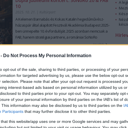
Dupla jubileumi koncert: SoNoRo 20 & FAB
A leg
mutatják meg, melyek a
Magyar Vasúttörténeti Parkban
10
Mezt
készültek. A társulat jelmezeiből is láthatnak pár izgalmas
2025. 10. 21.
|
Kultúrpart
Kész
darabot, és ahogy azt már megszokhattuk, a társulat tagjai
A Kelemen Barnabás és Kokas Katalin hegedűművész-
Nézd
lendületes élő táncképekkel is színesítik az eseményt.
készü
házaspár által alapított Fesztivál Akadémia
Budapest 2025-
Az előadás mottója a Határtalanul kiállítás mottója is
ben ünnepelte 10. évfordulóját. 2025 azonban nemcsak a
Hírle
egyben, melyet
Kányádi Sándor Előhang
című verséből
FAB, hanem stratégiai
partnere, a romániai SoNoRo
választottak:
életében is mérföldkő, hiszen a Razvan Popovici
tovább
“(...)
vannak vidékek viselem
brácsaművész által
vezetett partnerfesztivál idén ünnepli
akár a bőrt a testemen
20 éves fennállását.
Dongó a Zeneakadémián
 -
Do Not Process My Personal Information
meggyötörten is gyönyörű
2025. 10. 19.
|
Küttel Dávid
tájak ahol a keserű
Szokolay Dongó Balázs az improvizáció népi fúvós
to opt-out of the sale, sharing to third parties, or processing of your per
számban édessé ízesül
nagymestere, emellett zeneszerzéssel is foglalkozik.
formation for targeted advertising by us, please use the below opt-out s
vannak vidékek legbelül”
Karakteres játéka, egyedi dallamformálása és ötletes
r selection. Please note that after your opt-out request is processed y
A társulat
17 előadást tart
repertoáron minden korosztályt
szólói rengeteg alkotó számára jelentenek kapcsolódási
eing interest-based ads based on personal information utilized by us or
megcélozva. Az előző évadban 7 új előadást mutattak be,
pontot. Születésnapi műsorában életútja fontos és
disclosed to third parties prior to your opt-out. You may separately opt-
idén ezek továbbjátszása van fókuszban. A
Bernarda
jelenleg is aktív formációit mutatja be -- a teljesség igénye
losure of your personal information by third parties on the IAB’s list of
tovább
ballada
friss szereposztással születik újjá, a
Taven
nélkül.
. This information may also be disclosed by us to third parties on the
IA
Baxtale! - Legyetek szerencsések!
és
Tántorgók – a hazát
Túlvilági olimpikonok a Depeche Mode
Participants
that may further disclose it to other third parties.
elhagyók emlékére
továbbra is a társulat legnépszerűbb
univerzumában – grandiózus show az
produkciói.
 that this website/app uses one or more Google services and may gath
MVM Dome-ban
A társulat kiemelt küldetése a
tehetséggondozás
, három
including but not limited to your visit or usage behaviour. You may click 