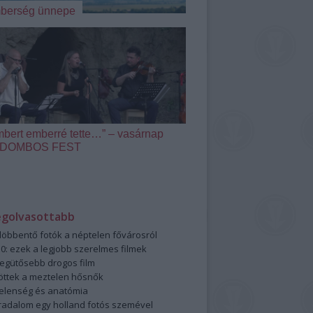
berség ünnepe
mbert emberré tette…” – vasárnap
 a DOMBOS FEST
egolvasottabb
öbbentő fotók a néptelen fővárosról
0: ezek a legjobb szerelmes filmek
legütősebb drogos film
öttek a meztelen hősnők
elenség és anatómia
rradalom egy holland fotós szemével