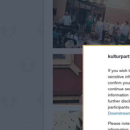
kulturpart
If you wish 
sensitive in
confirm you
continue se
information 
further disc
participants
Downstream 
Please note
information 