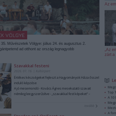
Az em
EK VÖLGYE
a 35. Művészetek Völgye: július 24. és augusztus 2.
igántpetend ad otthont az ország legnagyobb
„Az e
zárt
Szavakkal festeni
2026. 07. 16.
|
Kultúrpart
Értékes készségeket fejleszt a Hagyományok Háza ősszel
L
induló képzése
Megd
A jó mesemondó - Kovács Ágnes mesekutató szavait
Top 1
némileg leegyszerűsítve - „szavakkal fest képeket” –
A 10 
ennek a láttató erejű mesemondásnak a hagyományos
Megj
módszere pedig tanulható, tanítható. A szabad, rögtönző,
tovább
Mezt
élőszavas mesemondás nemcsak művészi élményt ad,
A fo
hanem kiemelten fontos készségeket fejleszt; hozzájárul