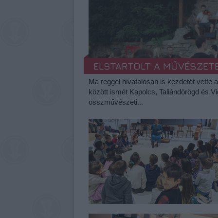
ELSTARTOLT A MŰVÉSZET
Ma reggel hivatalosan is kezdetét vette 
között ismét Kapolcs, Taliándörögd és V
összművészeti...