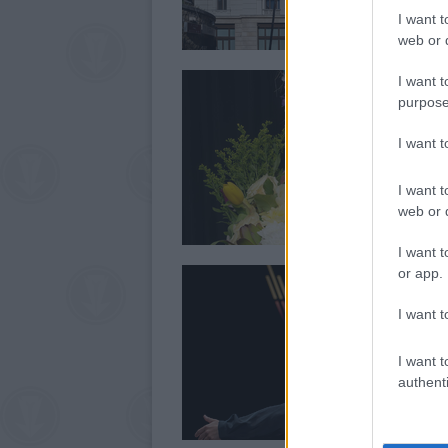
I want t
web or d
I want t
purpose
I want 
I want t
web or d
I want t
or app.
I want t
I want t
authenti