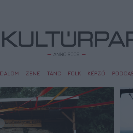
ODALOM
ZENE
TÁNC
FOLK
KÉPZŐ
PODCA