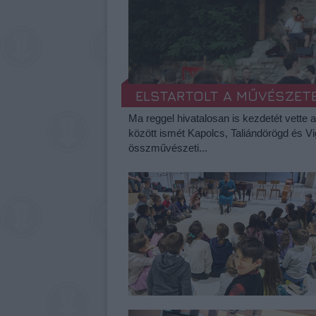
ELSTARTOLT A MŰVÉSZET
Ma reggel hivatalosan is kezdetét vette 
között ismét Kapolcs, Taliándörögd és V
összművészeti...