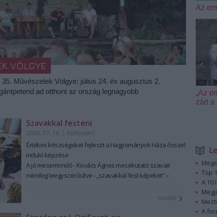
Az em
EK VÖLGYE
a 35. Művészetek Völgye: július 24. és augusztus 2.
igántpetend ad otthont az ország legnagyobb
„Az e
zárt
Szavakkal festeni
2026. 07. 16.
|
Kultúrpart
Értékes készségeket fejleszt a Hagyományok Háza ősszel
L
induló képzése
Megd
A jó mesemondó - Kovács Ágnes mesekutató szavait
Top 1
némileg leegyszerűsítve - „szavakkal fest képeket” –
A 10 
ennek a láttató erejű mesemondásnak a hagyományos
Megj
módszere pedig tanulható, tanítható. A szabad, rögtönző,
tovább
Mezt
élőszavas mesemondás nemcsak művészi élményt ad,
A fo
hanem kiemelten fontos készségeket fejleszt; hozzájárul