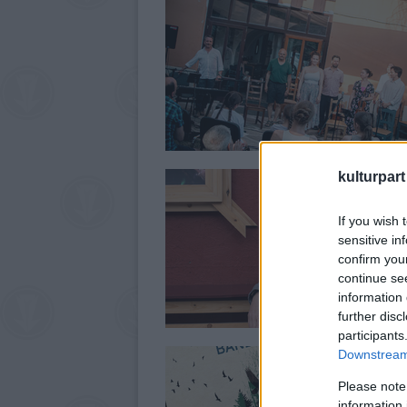
kulturpart
If you wish 
sensitive in
confirm you
continue se
information 
further disc
participants
Downstream 
Please note
information 