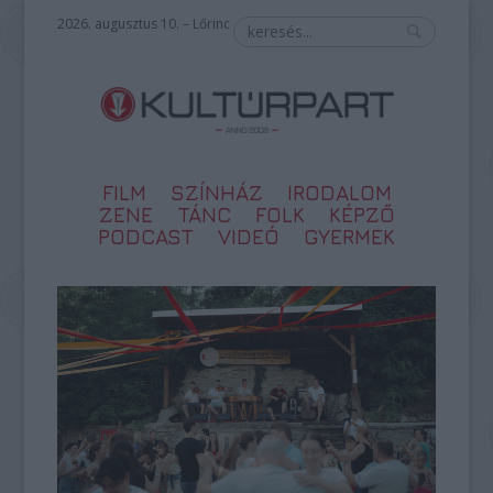
2026. augusztus 10. – Lőrinc
FILM
SZÍNHÁZ
IRODALOM
ZENE
TÁNC
FOLK
KÉPZŐ
PODCAST
VIDEÓ
GYERMEK