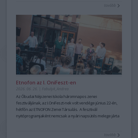
tovább
mesemondás nemcsak művészi élményt ad, hanem
kiemelten fontos készségeket fejleszt; hozzájárul a
magabiztosabb megszólaláshoz, fellépéshez, segíti az
előadói, pedagógusi jelenlétet, fejleszti a meggyőző, hiteles
kommunikációt is – olyan készségeket, amelyek digitális
korunkban is hangsúlyozottan értékesek. Ehhez nyújt
nagyszerű lehetőséget az idén 25 éves Hagyományok Háza
ősszel induló képzése, mely pedagógusok és
közművelődési szakemberek számára kínál elmélyült
szakmai és gyakorlati tudást a szövegfolklór tanulásáról és
tanításának módszertanáról.
Fábián
Etnofon az I. OniFeszt-en
Évi
2026. 06. 26.
|
FabulyA_Andrea
mesemondó
Az Óbudai Népzenei Iskola háromnapos zenei
a
fesztiváljának, az I.OniFeszt-nek volt vendége június 22-én,
Hagyományok
hétfőn az ETNOFON Zenei Társulás. A fesztivál
Házában
nyitóprogramjaként nemcsak a nyári napsütés melege járta
-
át az iskola kis, otthonos kertjét, hanem a Pazar dallam- és
Fotó:
szövegvilággal, muzikalitással felépített koncertműsor
Hrotkó
tovább
harmóniái is.
Bálint