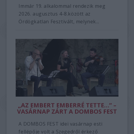
Immár 19. alkalommal rendezik meg
2026. augusztus 4-8.között az
Ördögkatlan Fesztivált, melynek...
„AZ EMBERT EMBERRÉ TETTE…” –
VASÁRNAP ZÁRT A DOMBOS FEST
A DOMBOS FEST idei vasárnap esti
fellépője volt a Szegedről érkező