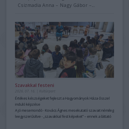
Csizmadia Anna – Nagy Gábor –...
Szavakkal festeni
2026. 07. 16.
|
Kultúrpart
Értékes készségeket fejleszt a Hagyományok Háza ősszel
induló képzése
A jó mesemondó - Kovács Ágnes mesekutató szavait némileg
leegyszerűsítve - „szavakkal fest képeket” – ennek a láttató
erejű mesemondásnak a hagyományos módszere pedig
tanulható, tanítható. A szabad, rögtönző, élőszavas