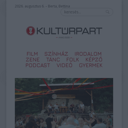
2026. augusztus 6. – Berta, Bettina
FILM
SZÍNHÁZ
IRODALOM
ZENE
TÁNC
FOLK
KÉPZŐ
PODCAST
VIDEÓ
GYERMEK