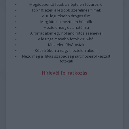
program összeállításánál.
Megdöbbentő fotók a néptelen fővárosról
Továbbra is lesznek népzenei és jazzkoncertek, ilyen
Top 10: ezek a legjobb szerelmes filmek
például
3B és Zajedno
előadása vagy
Paár Julcsi
szerzői
A 10 legütősebb drogos film
estje, a
Jazzation
szokásos karácsonyi dupla fellépése, a
Megjöttek a meztelen hősnők
Borbély Mihály
t 70. születésnapja alkalmából köszöntő
Meztelenség és anatómia
A forradalom egy holland fotós szemével
koncert és a
Vintage Dolls
lemezbemutatója.
A legizgalmasabb fotók 2015-ből
Paár
Meztelen fővárosiak
Julcsi
Készülőben a nagy meztelen album
Uljana
Nézd meg a 48-as szabadságharc hőseiről készült
Sextet
fotókat!
—
fotó:
Hírlevél feliratkozás
Emmer
Lászlo
Az
őszi kínálatban
a kortárs zene kedvelői is találnak
kedvükre való előadásokat: a
Sonus Cordis Quartet
Chess
Pieces
című koncertjét,
Kanyó Dávid és a Budapest
Saxophone Quartet
előadását, vagy az
Ütős kortárs zené
t a
Zene világnapján. Utóbbi koncert megálmodója Joó Szabolcs,
a Zeneakadémia ütőhangszeres képzésének vezető
oktatója, aki kollégáival és tanítványaival lép fel.