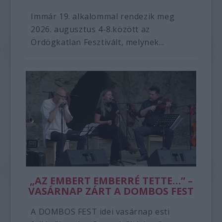
Immár 19. alkalommal rendezik meg
2026. augusztus 4-8.között az
Ördögkatlan Fesztivált, melynek...
„AZ EMBERT EMBERRÉ TETTE…” –
VASÁRNAP ZÁRT A DOMBOS FEST
A DOMBOS FEST idei vasárnap esti