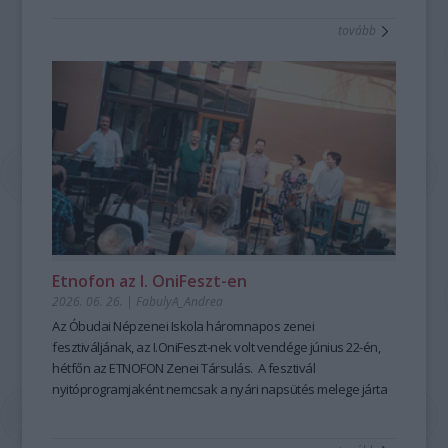
tanulható, tanítható. A szabad, rögtönző, élőszavas
tovább
mesemondás nemcsak művészi élményt ad, hanem
kiemelten fontos készségeket fejleszt; hozzájárul a
magabiztosabb megszólaláshoz, fellépéshez, segíti az
előadói, pedagógusi jelenlétet, fejleszti a meggyőző, hiteles
kommunikációt is – olyan készségeket, amelyek digitális
korunkban is hangsúlyozottan értékesek. Ehhez nyújt
nagyszerű lehetőséget az idén 25 éves Hagyományok Háza
ősszel induló képzése, mely pedagógusok és
közművelődési szakemberek számára kínál elmélyült
szakmai és gyakorlati tudást a szövegfolklór tanulásáról és
tanításának módszertanáról.
Fábián
Etnofon az I. OniFeszt-en
Évi
2026. 06. 26.
|
FabulyA_Andrea
mesemondó
Az Óbudai Népzenei Iskola háromnapos zenei
a
fesztiváljának, az I.OniFeszt-nek volt vendége június 22-én,
Hagyományok
hétfőn az ETNOFON Zenei Társulás. A fesztivál
Házában
nyitóprogramjaként nemcsak a nyári napsütés melege járta
-
át az iskola kis, otthonos kertjét, hanem a Pazar dallam- és
Fotó:
szövegvilággal, muzikalitással felépített koncertműsor
Hrotkó