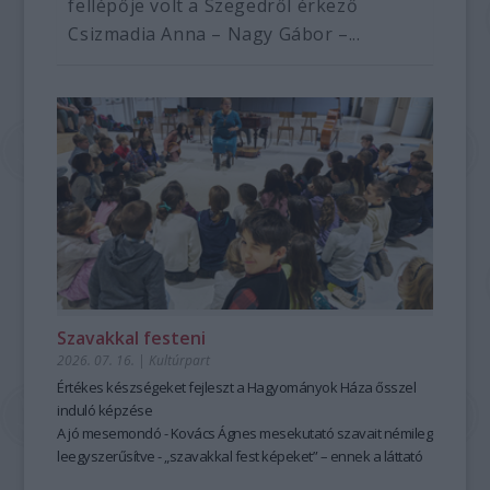
fellépője volt a Szegedről érkező
Csizmadia Anna – Nagy Gábor –...
Szavakkal festeni
2026. 07. 16.
|
Kultúrpart
Értékes készségeket fejleszt a Hagyományok Háza ősszel
induló képzése
A jó mesemondó - Kovács Ágnes mesekutató szavait némileg
leegyszerűsítve - „szavakkal fest képeket” – ennek a láttató
erejű mesemondásnak a hagyományos módszere pedig