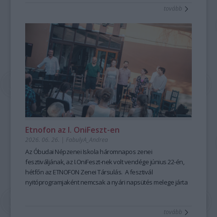
tovább
mesemondás nemcsak művészi élményt ad, hanem
kiemelten fontos készségeket fejleszt; hozzájárul a
magabiztosabb megszólaláshoz, fellépéshez, segíti az
előadói, pedagógusi jelenlétet, fejleszti a meggyőző, hiteles
kommunikációt is – olyan készségeket, amelyek digitális
korunkban is hangsúlyozottan értékesek. Ehhez nyújt
nagyszerű lehetőséget az idén 25 éves Hagyományok Háza
ősszel induló képzése, mely pedagógusok és
közművelődési szakemberek számára kínál elmélyült
szakmai és gyakorlati tudást a szövegfolklór tanulásáról és
tanításának módszertanáról.
Fábián
Etnofon az I. OniFeszt-en
Évi
2026. 06. 26.
|
FabulyA_Andrea
mesemondó
Az Óbudai Népzenei Iskola háromnapos zenei
a
fesztiváljának, az I.OniFeszt-nek volt vendége június 22-én,
Hagyományok
hétfőn az ETNOFON Zenei Társulás. A fesztivál
Házában
nyitóprogramjaként nemcsak a nyári napsütés melege járta
-
át az iskola kis, otthonos kertjét, hanem a Pazar dallam- és
Fotó:
szövegvilággal, muzikalitással felépített koncertműsor
Hrotkó
tovább
harmóniái is.
Bálint