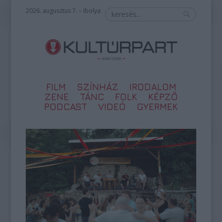
2026. augusztus 7. – Ibolya
FILM
SZÍNHÁZ
IRODALOM
ZENE
TÁNC
FOLK
KÉPZŐ
PODCAST
VIDEÓ
GYERMEK