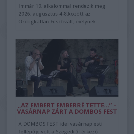
Immár 19. alkalommal rendezik meg
2026. augusztus 4-8.között az
Ördögkatlan Fesztivált, melynek...
„AZ EMBERT EMBERRÉ TETTE…” –
VASÁRNAP ZÁRT A DOMBOS FEST
A DOMBOS FEST idei vasárnap esti
fellépője volt a Szegedről érkező