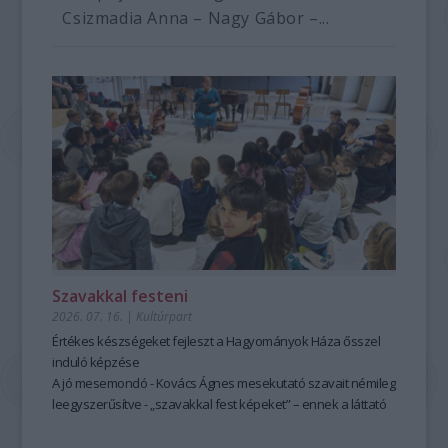
Csizmadia Anna – Nagy Gábor –...
Szavakkal festeni
2026. 07. 16.
|
Kultúrpart
Értékes készségeket fejleszt a Hagyományok Háza ősszel
induló képzése
A jó mesemondó - Kovács Ágnes mesekutató szavait némileg
leegyszerűsítve - „szavakkal fest képeket” – ennek a láttató
erejű mesemondásnak a hagyományos módszere pedig
tanulható, tanítható. A szabad, rögtönző, élőszavas