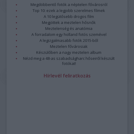
program összeállításánál.
Megdöbbentő fotók a néptelen fővárosról
Továbbra is lesznek népzenei és jazzkoncertek, ilyen
Top 10: ezek a legjobb szerelmes filmek
például
3B és Zajedno
előadása vagy
Paár Julcsi
szerzői
A 10 legütősebb drogos film
estje, a
Jazzation
szokásos karácsonyi dupla fellépése, a
Megjöttek a meztelen hősnők
Borbély Mihály
t 70. születésnapja alkalmából köszöntő
Meztelenség és anatómia
A forradalom egy holland fotós szemével
koncert és a
Vintage Dolls
lemezbemutatója.
A legizgalmasabb fotók 2015-ből
Paár
Meztelen fővárosiak
Julcsi
Készülőben a nagy meztelen album
Uljana
Nézd meg a 48-as szabadságharc hőseiről készült
Sextet
fotókat!
—
fotó:
Hírlevél feliratkozás
Emmer
Lászlo
Az
őszi kínálatban
a kortárs zene kedvelői is találnak
kedvükre való előadásokat: a
Sonus Cordis Quartet
Chess
Pieces
című koncertjét,
Kanyó Dávid és a Budapest
Saxophone Quartet
előadását, vagy az
Ütős kortárs zené
t a
Zene világnapján. Utóbbi koncert megálmodója Joó Szabolcs,
a Zeneakadémia ütőhangszeres képzésének vezető
oktatója, aki kollégáival és tanítványaival lép fel.