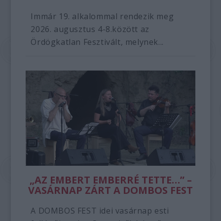
Immár 19. alkalommal rendezik meg
2026. augusztus 4-8.között az
Ördögkatlan Fesztivált, melynek...
„AZ EMBERT EMBERRÉ TETTE…” –
VASÁRNAP ZÁRT A DOMBOS FEST
A DOMBOS FEST idei vasárnap esti