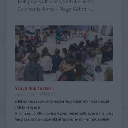
fellépője volt a Szegedről érkező
Csizmadia Anna – Nagy Gábor –...
Szavakkal festeni
2026. 07. 16.
|
Kultúrpart
Értékes készségeket fejleszt a Hagyományok Háza ősszel
induló képzése
A jó mesemondó - Kovács Ágnes mesekutató szavait némileg
leegyszerűsítve - „szavakkal fest képeket” – ennek a láttató
erejű mesemondásnak a hagyományos módszere pedig