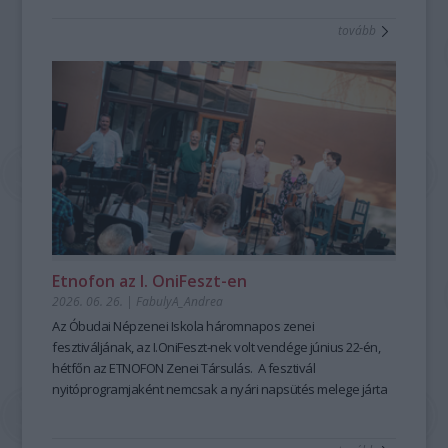
tanulható, tanítható. A szabad, rögtönző, élőszavas
tovább
mesemondás nemcsak művészi élményt ad, hanem
kiemelten fontos készségeket fejleszt; hozzájárul a
magabiztosabb megszólaláshoz, fellépéshez, segíti az
előadói, pedagógusi jelenlétet, fejleszti a meggyőző, hiteles
kommunikációt is – olyan készségeket, amelyek digitális
korunkban is hangsúlyozottan értékesek. Ehhez nyújt
nagyszerű lehetőséget az idén 25 éves Hagyományok Háza
ősszel induló képzése, mely pedagógusok és
közművelődési szakemberek számára kínál elmélyült
szakmai és gyakorlati tudást a szövegfolklór tanulásáról és
tanításának módszertanáról.
Fábián
Etnofon az I. OniFeszt-en
Évi
2026. 06. 26.
|
FabulyA_Andrea
mesemondó
Az Óbudai Népzenei Iskola háromnapos zenei
a
fesztiváljának, az I.OniFeszt-nek volt vendége június 22-én,
Hagyományok
hétfőn az ETNOFON Zenei Társulás. A fesztivál
Házában
nyitóprogramjaként nemcsak a nyári napsütés melege járta
-
át az iskola kis, otthonos kertjét, hanem a Pazar dallam- és
Fotó:
szövegvilággal, muzikalitással felépített koncertműsor
Hrotkó