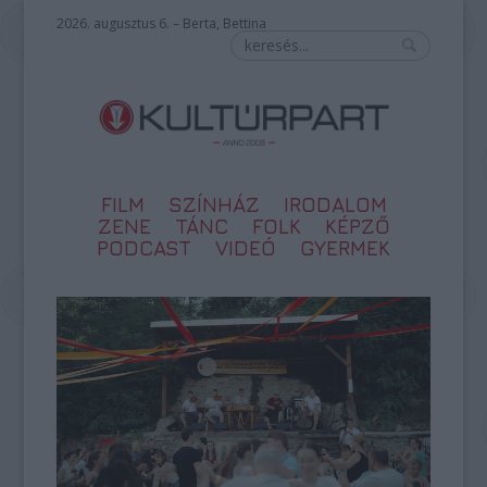
2026. augusztus 6. – Berta, Bettina
FILM
SZÍNHÁZ
IRODALOM
ZENE
TÁNC
FOLK
KÉPZŐ
PODCAST
VIDEÓ
GYERMEK