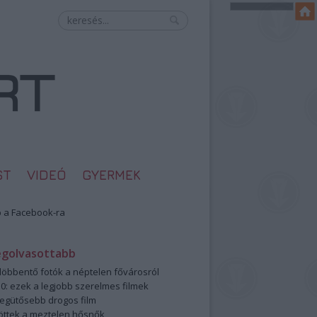
ST
VIDEÓ
GYERMEK
 a Facebook-ra
egolvasottabb
öbbentő fotók a néptelen fővárosról
0: ezek a legjobb szerelmes filmek
legütősebb drogos film
öttek a meztelen hősnők