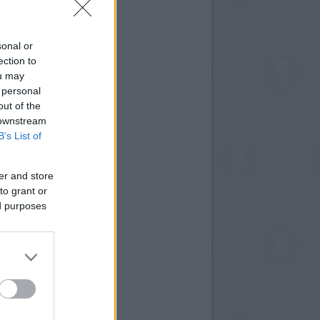
sonal or
ection to
ou may
 personal
out of the
 downstream
B’s List of
er and store
to grant or
ed purposes