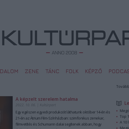
ODALOM
ZENE
TÁNC
FOLK
KÉPZŐ
PODCA
Tovább
A képzelt szerelem hatalma
L
2022. 10. 06.
|
Kultúrpart
Megd
Egy egészen egyedi produkciót láthatunk október 14-én és
Top 1
21-én az Átrium Film-Színházban: szimfonikus zenekar,
A 10 
filmvetítés és Schumann dalai segítenek abban, hogy
Megj