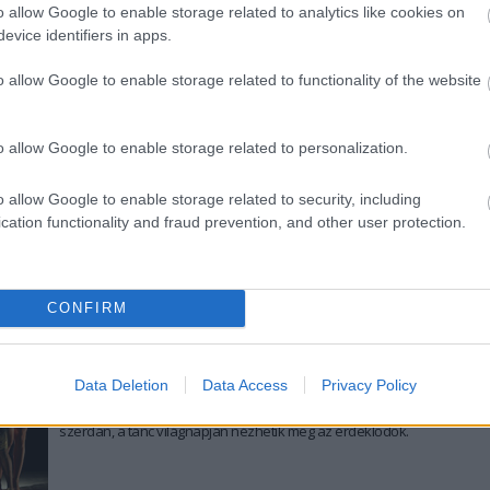
fenyegette meg Koltai Tamás kritikust,
aki nyilvánosságra
o allow Google to enable storage related to analytics like cookies on
hozta a rendező üzenetét. Az Átrium Film-Színház
evice identifiers in apps.
bizonytalan ideig levette műsoráról a Radnai rendezte
előadást.
tovább
o allow Google to enable storage related to functionality of the website
Nem ajánlok megoldásokat!
2015. 05. 29.
|
Moravecz Orsolya
o allow Google to enable storage related to personalization.
Bukott politikus és bankár, élő lelkiismeret, improvizáció és
kórus a nézőtéren. Nem mindennapi, lényegre törő, és 45
o allow Google to enable storage related to security, including
perc után sajnáljuk, hogy vége. Tényleg mindenki Vesztes?
cation functionality and fraud prevention, and other user protection.
tovább
CONFIRM
Fény derül a titokra: mesél a vörös kanapé
2015. 04. 29.
|
Kultúrpart
Másfél év után újra látható a
Frenák Pál Társulat
InTimE
Data Deletion
Data Access
Privacy Policy
című előadása az
Átrium
-Film Színházban: a darabot
szerdán, a tánc világnapján nézhetik meg az érdeklődők.