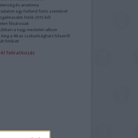
elenség és anatómia
rradalom egy holland fotós szemével
izgalmasabb fotók 2015-ből
elen fővárosiak
ülőben a nagy meztelen album
 meg a 48-as szabadságharc hőseiről
lt fotókat!
vél feliratkozás