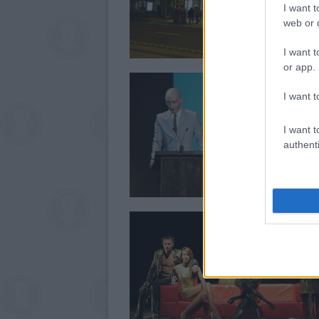
I want t
web or d
I want t
or app.
I want t
I want t
authenti