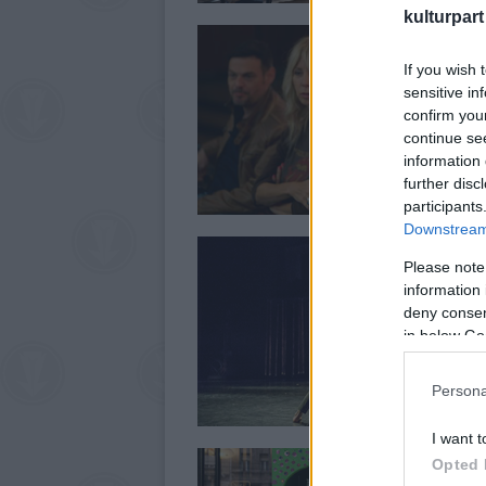
kulturpart
If you wish 
sensitive in
confirm you
continue se
information 
further disc
participants
Downstream 
Please note
information 
deny consent
in below Go
Persona
I want t
Opted 