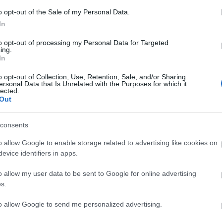
A színházba járók már több hónapja adakozhatnak a
Heti
o opt-out of the Sale of my Personal Data.
betevő perselyébe
, ha segíteni szeretnének a
In
szegényeken. Október közepén került ki egy
ételdoboz
az
Átrium Film-Színház
elé, ahová nem pénzt hanem
tartós
to opt-out of processing my Personal Data for Targeted
ing.
élelmiszert helyezhetnek
el a környéken élők.
In
tovább
o opt-out of Collection, Use, Retention, Sale, and/or Sharing
Újabb premierre készül Alföldi
ersonal Data that Is Unrelated with the Purposes for which it
lected.
2015. 08. 27.
|
Kultúrpart
Out
Szeptember 24
-én mutatják be a
Kultúrbrigád
és az
Átrium
Film-Színház
új bemutatóját, a
Makbettet
. Az előadást
consents
Alföldi Róbert rendezi, a főbb szerepekben Hevér Gábor,
Kerekes Éva, Parti Nóra és Szatory Dávid lesz látható.
o allow Google to enable storage related to advertising like cookies on
evice identifiers in apps.
tovább
o allow my user data to be sent to Google for online advertising
Botrányba fulladt a fővárosi színház
s.
előadása
2015. 06. 15.
|
Kultúrpart
to allow Google to send me personalized advertising.
Radnai Márk
, a -011- Alkotócsoport vezetője l
evélben