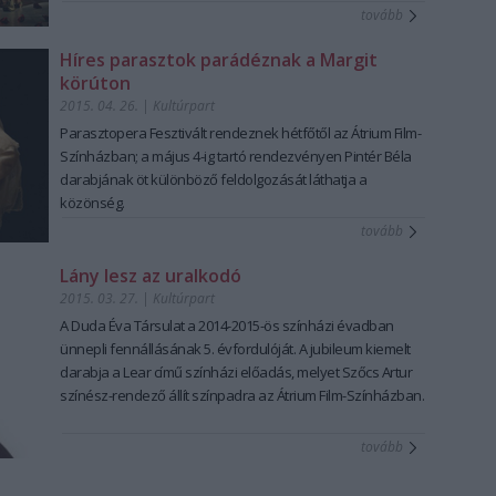
tovább
Híres parasztok parádéznak a Margit
körúton
2015. 04. 26.
|
Kultúrpart
Parasztopera Fesztivál
t rendeznek hétfőtől az
Átrium Film-
Színház
ban; a május 4-ig tartó rendezvényen
Pintér Béla
darabjának öt különböző feldolgozását láthatja a
közönség.
tovább
Lány lesz az uralkodó
2015. 03. 27.
|
Kultúrpart
A
Duda Éva Társulat
a 2014-2015-ös színházi évadban
ünnepli fennállásának 5. évfordulóját. A
jubileum
kiemelt
darabja a
Lear
című színházi előadás, melyet Szőcs Artur
színész-rendező állít színpadra az
Átrium
Film-Színházban.
tovább