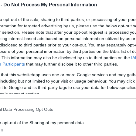
 -
Do Not Process My Personal Information
Az Öldöklés kulisszatitkai
2018. 04. 05.
|
Kultúrpart
to opt-out of the sale, sharing to third parties, or processing of your per
Két kisfiú játszik a téren, majd egyik kiüti a másiknak a
formation for targeted advertising by us, please use the below opt-out s
fogát. Négy szülő beszélget egy lakásban, majd kiderül:
r selection. Please note that after your opt-out request is processed y
semmivel sem jobbak, mint a gyermekeik.
eing interest-based ads based on personal information utilized by us or
disclosed to third parties prior to your opt-out. You may separately opt-
losure of your personal information by third parties on the IAB’s list of
tovább
. This information may also be disclosed by us to third parties on the
IA
Participants
that may further disclose it to other third parties.
Végtelenség és mindenség az Átriumban
 that this website/app uses one or more Google services and may gath
2016. 04. 22.
|
Kultúrpart
including but not limited to your visit or usage behaviour. You may click 
Április 25-én, hétfőn este 19 órától a Stabat Mater című
 to Google and its third-party tags to use your data for below specifi
táncoratórium látható az Nagyvárad Táncegyüttes és a
ogle consent section.
Közép Európa Táncszínház előadásában az Ártium Film-
Színházban.
l Data Processing Opt Outs
tovább
o opt-out of the Sharing of my personal data.
Így segít a rászorulókon a színház
In
2015. 10. 29.
|
Kultúrpart