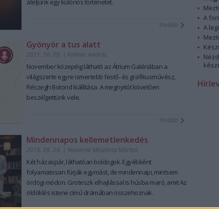
átéljünk egy különös történetet.
Mezt
A fo
tovább
A leg
Mezt
Gyönyör a tus alatt
Kész
2021. 10. 09.
|
Kalmár András
Nézd
készü
November közepéig látható az Átrium Galériában a
világszerte egyre ismertebb festő- és grafikusművész,
Hírle
Részegh Botond kiállítása. A megnyitót követően
beszélgettünk vele.
tovább
Mindennapos kellemetlenkedés
2018. 09. 24.
|
Navarrai Mészáros Márton
Két házaspár, láthatóan boldogok. Egyébként
folyamatosan fúrják egymást, de mindennapi, mintsem
ördögi módon. Groteszk elhajlással is húsba maró, amit
Az
öldöklés istene
című drámában összehoznak.
tovább