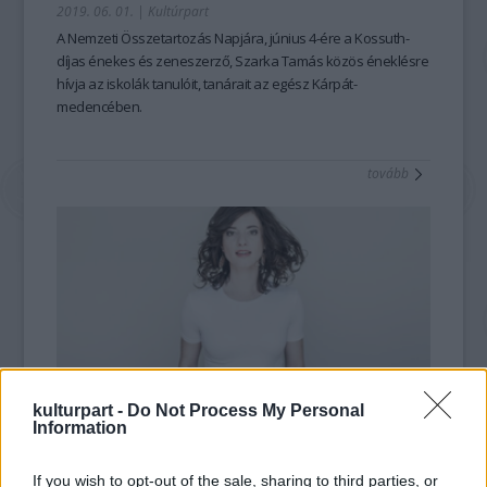
2019. 06. 01.
|
Kultúrpart
A Nemzeti Összetartozás Napjára, június 4-ére a Kossuth-
díjas énekes és zeneszerző, Szarka Tamás közös éneklésre
hívja az iskolák tanulóit, tanárait az egész Kárpát-
medencében.
tovább
kulturpart -
Do Not Process My Personal
Information
Valódi megélések, szorongások,
felszabadulások
If you wish to opt-out of the sale, sharing to third parties, or