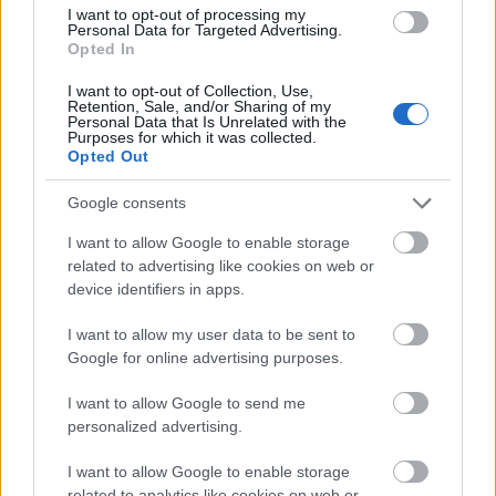
amelyet a Concerto Budapest zenekar vezetője, Keller
I want to opt-out of processing my
András álmodott meg. A vendég Marton Éva, a világ egyik
Personal Data for Targeted Advertising.
legkiemelkedőbb drámai szoprán énekesnője lesz, aki Dr.
Opted In
Batta András zenetörténésszel beszélget majd.
I want to opt-out of Collection, Use,
Retention, Sale, and/or Sharing of my
tovább
Personal Data that Is Unrelated with the
Purposes for which it was collected.
Opted Out
Google consents
I want to allow Google to enable storage
related to advertising like cookies on web or
device identifiers in apps.
I want to allow my user data to be sent to
Google for online advertising purposes.
Így támad fel Billie Holiday!
I want to allow Google to send me
2015. 09. 10.
|
Kultúrpart
personalized advertising.
Az 1959-ben elhunyt legendás
jazz énekesnő hologramja
ősszel a
New York-i Apollo színházban
szerepel majd a
I want to allow Google to enable storage
napközben tartott vezetéseken, amikor az érdeklődők
related to analytics like cookies on web or