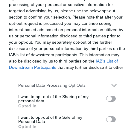
2017. 11. 30.
|
Kultúrpart
processing of your personal or sensitive information for
Szeder-Szabó Krisztina nem mindennapi helyzetekbe
targeted advertising by us, please use the below opt-out
sodorja magát új videóklipjében.
section to confirm your selection. Please note that after your
opt-out request is processed you may continue seeing
interest-based ads based on personal information utilized by
us or personal information disclosed to third parties prior to
tovább
your opt-out. You may separately opt-out of the further
disclosure of your personal information by third parties on the
IAB’s list of downstream participants. This information may
also be disclosed by us to third parties on the
IAB’s List of
Downstream Participants
that may further disclose it to other
third parties.
Please note that this website/app uses one or more Google
Personal Data Processing Opt Outs
services and may gather and store information including but
not limited to your visit or usage behaviour. You may click to
I want to opt-out of the Sharing of my
personal data.
grant or deny consent to Google and its third-party tags to
Opted In
use your data for below specified purposes in below Google
Tanulj a mesterektől!
consent section.
I want to opt-out of the Sale of my
2015. 11. 02.
|
Kultúrpart
Personal Data.
Opted In
2015. november 18-án folytatódik a Concerto Mesteriskola,