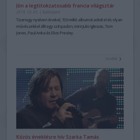
Jön a legtitokzatosabb francia világsztár
2019. 12. 01.
|
Kultúrpart
Tizenegy nyelven énekel, 150 millió albumot adott el és olyan
művészekkel állt egy színpadon, mint Julio Iglesias, Tom
Jones, Paul Anka és Elvis Presley.
tovább
Közös éneklésre hív Szarka Tamás