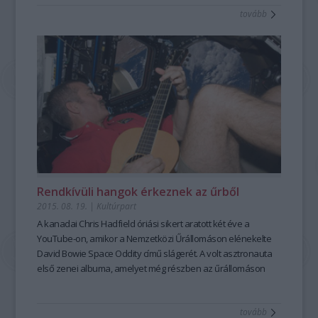
tovább
Rendkívüli hangok érkeznek az űrből
2015. 08. 19.
|
Kultúrpart
A kanadai
Chris Hadfield
óriási sikert aratott két éve a
YouTube-on, amikor a
Nemzetközi Űrállomáson
elénekelte
David Bowie
Space Oddity
című slágerét. A
volt asztronauta
első zenei albuma
, amelyet még részben az űrállomáson
vett fel, októberben jelenik meg.
tovább