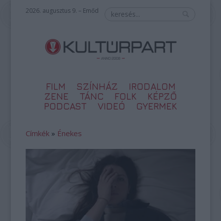
2026. augusztus 9. – Emőd
FILM
SZÍNHÁZ
IRODALOM
ZENE
TÁNC
FOLK
KÉPZŐ
PODCAST
VIDEÓ
GYERMEK
Címkék
»
Énekes