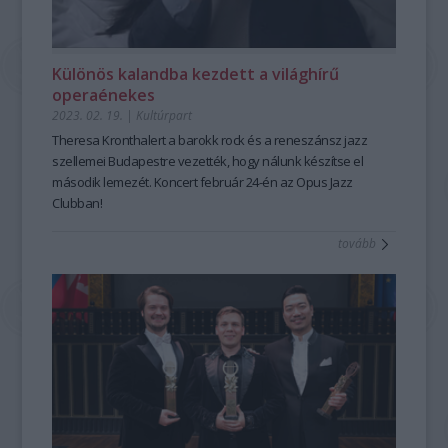
Különös kalandba kezdett a világhírű
operaénekes
2023. 02. 19.
|
Kultúrpart
Theresa Kronthalert a barokk rock és a reneszánsz jazz
szellemei Budapestre vezették, hogy nálunk készítse el
második lemezét. Koncert február 24-én az Opus Jazz
Clubban!
tovább