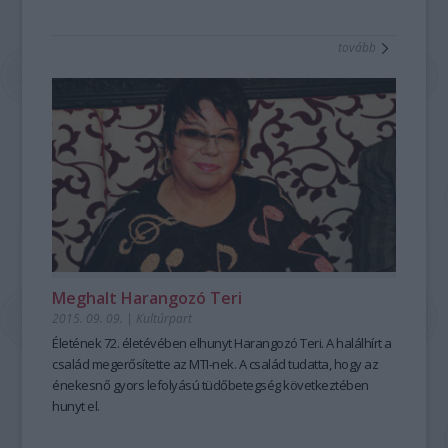
tovább
Meghalt Harangozó Teri
2015. 09. 09.
|
Kultúrpart
Életének 72. életévében elhunyt
Harangozó Teri
. A halálhírt a
család megerősítette az MTI-nek. A család tudatta, hogy az
énekesnő
gyors lefolyású tüdőbetegség
következtében
hunyt el.