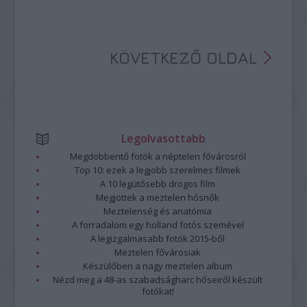
KÖVETKEZŐ OLDAL
Legolvasottabb
Megdöbbentő fotók a néptelen fővárosról
Top 10: ezek a legjobb szerelmes filmek
A 10 legütősebb drogos film
Megjöttek a meztelen hősnők
Meztelenség és anatómia
A forradalom egy holland fotós szemével
A legizgalmasabb fotók 2015-ből
Meztelen fővárosiak
Készülőben a nagy meztelen album
Nézd meg a 48-as szabadságharc hőseiről készült
fotókat!