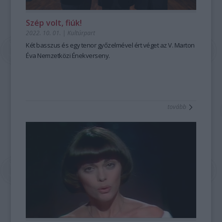
Szép volt, fiúk!
2022. 10. 01.
|
Kultúrpart
Két basszus és egy tenor győzelmével ért véget az V. Marton
Éva Nemzetközi Énekverseny.
tovább