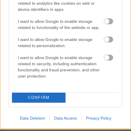
related to analytics like cookies on web or
device identifiers in apps.
I want to allow Google to enable storage
tovább
related to functionality of the website or app.
I want to allow Google to enable storage
related to personalization.
I want to allow Google to enable storage
related to security, including authentication
functionality and fraud prevention, and other
user protection.
Megelevenedik a balassagyarmati
CONFIRM
túszdráma
2022. 08. 24.
|
Kultúrpart
Szeptember 24-én mutatja be Gryllus Samu
Túszoperá
ját a
Data Deletion
Data Access
Privacy Policy
Trafó. A történet alapjául szolgáló eseménysorozat
szakértőjével, Hatala Csenegével beszélgettünk.