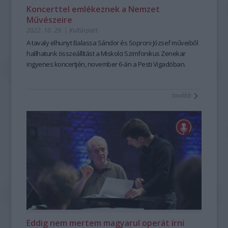
Koncerttel emlékeznek a Nemzet
Művészeire
2022. 10. 29.
|
Kultúrpart
A tavaly elhunyt Balassa Sándor és Soproni József műveiből
hallhatunk összeállítást a Miskolci Szimfonikus Zenekar
ingyenes koncertjén, november 6-án a Pesti Vigadóban.
tovább
Eddig nem mertem magyarul operát írni