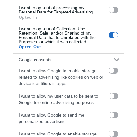
Eötvös Péter vendége lesz Unsuk Chin, akinek koncertjét
október 3-án hallhatjuk a BMC-ben, de október 8-án is
I want to opt-out of processing my
Personal Data for Targeted Advertising.
felcsendülnek művei fiatal karmesterek vezényletével.
Opted In
I want to opt-out of Collection, Use,
tovább
Retention, Sale, and/or Sharing of my
Personal Data that Is Unrelated with the
Purposes for which it was collected.
Opted Out
Google consents
I want to allow Google to enable storage
related to advertising like cookies on web or
device identifiers in apps.
I want to allow my user data to be sent to
Google for online advertising purposes.
Fogvatartott lányok, felfegyverzett fiúk
2022. 09. 03.
|
Kalmár András
I want to allow Google to send me
personalized advertising.
Szeptember 24-én mutatja be Gryllus Samu
Túszoperá
ját a
Trafó, amely a '74-es balassagyarmati eseményeket
I want to allow Google to enable storage
eleveníti fel. A szerzővel beszélgettünk.