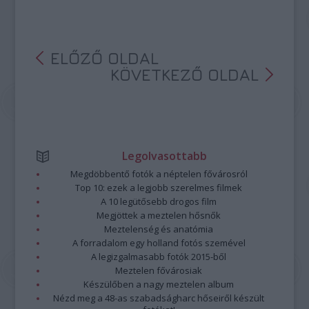
ELŐZŐ OLDAL
KÖVETKEZŐ OLDAL
Legolvasottabb
Megdöbbentő fotók a néptelen fővárosról
Top 10: ezek a legjobb szerelmes filmek
A 10 legütősebb drogos film
Megjöttek a meztelen hősnők
Meztelenség és anatómia
A forradalom egy holland fotós szemével
A legizgalmasabb fotók 2015-ből
Meztelen fővárosiak
Készülőben a nagy meztelen album
Nézd meg a 48-as szabadságharc hőseiről készült