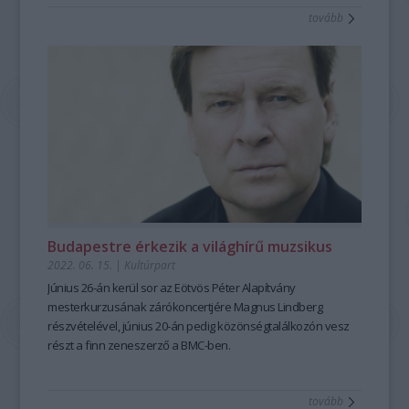
tovább
Budapestre érkezik a világhírű muzsikus
2022. 06. 15.
|
Kultúrpart
Június 26-án kerül sor az Eötvös Péter Alapítvány
mesterkurzusának zárókoncertjére Magnus Lindberg
részvételével, június 20-án pedig közönségtalálkozón vesz
részt a finn zeneszerző a BMC-ben.
tovább