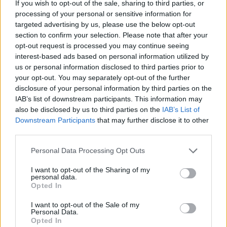
If you wish to opt-out of the sale, sharing to third parties, or
Vajda Gergely a szombathelyi és a huntsville-i szimfonikus
processing of your personal or sensitive information for
zenekar vezetője, karmester, zeneszerző és Eötvös Péter
targeted advertising by us, please use the below opt-out
állandó munkatársa. Munkájáról, terveiről és készülő
section to confirm your selection. Please note that after your
oratóriumáról beszélgettünk vele.
opt-out request is processed you may continue seeing
interest-based ads based on personal information utilized by
tovább
us or personal information disclosed to third parties prior to
your opt-out. You may separately opt-out of the further
disclosure of your personal information by third parties on the
IAB’s list of downstream participants. This information may
also be disclosed by us to third parties on the
IAB’s List of
Downstream Participants
that may further disclose it to other
third parties.
Please note that this website/app uses one or more Google
Personal Data Processing Opt Outs
services and may gather and store information including but
not limited to your visit or usage behaviour. You may click to
I want to opt-out of the Sharing of my
personal data.
grant or deny consent to Google and its third-party tags to
Opted In
use your data for below specified purposes in below Google
Budapestre érkezik a világhírű koreai
consent section.
művész
I want to opt-out of the Sale of my
Personal Data.
2022. 09. 30.
|
Kultúrpart
Opted In