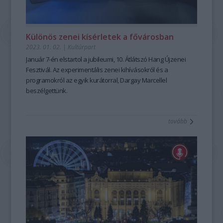
Különös zenei kísérletek a fővárosban
2023. 01. 02.
|
Kultúrpart
Január 7-én elstartol a jubileumi, 10. Átlátszó Hang Újzenei
Fesztivál. Az experimentális zenei kihívásokról és a
programokról az egyik kurátorral, Dargay Marcellel
beszélgettünk.
tovább