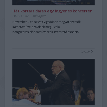
Hét kortárs darab egy ingyenes koncerten
2022. 11. 02.
|
Kultúrpart
November 9-én a Pesti Vigadóban magyar szerzők
kamaraművei szólalnak meg kiváló
hangszeres
előadóművészek interpretálásában.
tovább