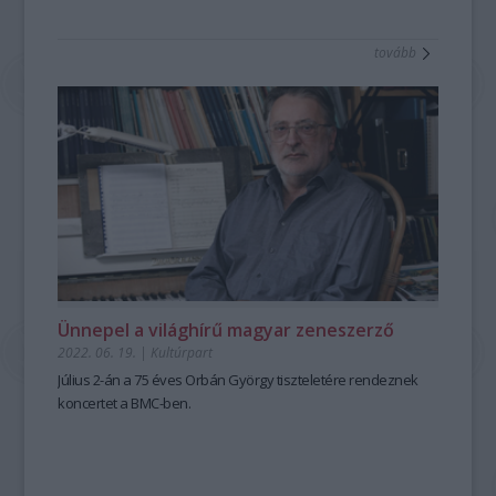
tovább
Ünnepel a világhírű magyar zeneszerző
2022. 06. 19.
|
Kultúrpart
Július 2-án a 75 éves Orbán György tiszteletére rendeznek
koncertet a BMC-ben.