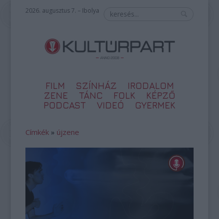
2026. augusztus 7. – Ibolya
FILM
SZÍNHÁZ
IRODALOM
ZENE
TÁNC
FOLK
KÉPZŐ
PODCAST
VIDEÓ
GYERMEK
Címkék
»
újzene