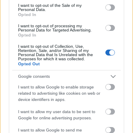
Megdöbbentő fotók a néptelen fővárosról
consent section.
I want to opt-out of the Sale of my
Top 10: ezek a legjobb szerelmes filmek
Personal Data.
A 10 legütősebb drogos film
Opted In
Megjöttek a meztelen hősnők
I want to opt-out of processing my
Meztelenség és anatómia
Personal Data for Targeted Advertising.
A forradalom egy holland fotós szemével
Opted In
A legizgalmasabb fotók 2015-ből
Meztelen fővárosiak
I want to opt-out of Collection, Use,
Készülőben a nagy meztelen album
Retention, Sale, and/or Sharing of my
Personal Data that Is Unrelated with the
Nézd meg a 48-as szabadságharc hőseiről készült
Purposes for which it was collected.
fotókat!
Opted Out
Hírlevél feliratkozás
Google consents
I want to allow Google to enable storage
related to advertising like cookies on web or
device identifiers in apps.
I want to allow my user data to be sent to
Google for online advertising purposes.
I want to allow Google to send me