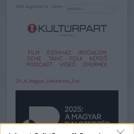
2026. augusztus 10. – Lőrinc
FILM
SZÍNHÁZ
IRODALOM
ZENE
TÁNC
FOLK
KÉPZŐ
PODCAST
VIDEÓ
GYERMEK
25:_A_Magyar_Dalszerzés_Éve