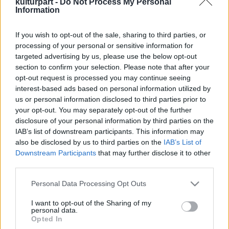
kulturpart -
Do Not Process My Personal
Information
If you wish to opt-out of the sale, sharing to third parties, or
Kezdő dalszerző vagy? Jelentkezz az
processing of your personal or sensitive information for
Artisjus új mentorprogramjába!
targeted advertising by us, please use the below opt-out
2025. 07. 24.
|
Kultúrpart
section to confirm your selection. Please note that after your
Mentorprogramot indít az Artisjus, pályakezdő vagy fejlődni
opt-out request is processed you may continue seeing
vágyó dalszerzők számára. A programban elismert hazai
interest-based ads based on personal information utilized by
alkotók segítik a kiválasztott jelentkezőket, hogy
us or personal information disclosed to third parties prior to
továbbfejlesszék zenei és szövegírói készségeiket.
your opt-out. You may separately opt-out of the further
disclosure of your personal information by third parties on the
tovább
IAB’s list of downstream participants. This information may
also be disclosed by us to third parties on the
IAB’s List of
Downstream Participants
that may further disclose it to other
third parties.
Please note that this website/app uses one or more Google
Personal Data Processing Opt Outs
services and may gather and store information including but
not limited to your visit or usage behaviour. You may click to
I want to opt-out of the Sharing of my
personal data.
grant or deny consent to Google and its third-party tags to
Legolvasottabb
Opted In
use your data for below specified purposes in below Google